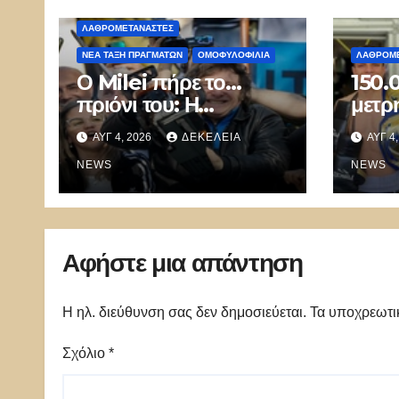
ΛΑΘΡΟΜΕΤΑΝΑΣΤΕΣ
ΝΈΑ ΤΆΞΗ ΠΡΑΓΜΆΤΩΝ
ΟΜΟΦΥΛΟΦΙΛΊΑ
ΛΑΘΡΟΜΕ
Ο Milei πήρε το…
150.
πριόνι του: Η
μετρη
πολυπολιτισμικότητα
από 
ΑΥΓ 4, 2026
ΔΕΚΈΛΕΙΑ
ΑΥΓ 4
άνοιξε την πόρτα στην
δημό
εισβολή – Η Ευρώπη
NEWS
επιδ
NEWS
πέθανε και ξέχασε να
26χρ
μας το πει
μακε
Αφήστε μια απάντηση
Η ηλ. διεύθυνση σας δεν δημοσιεύεται.
Τα υποχρεωτι
Σχόλιο
*