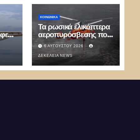
ΚΟΙΝΩΝΙΚΑ
Τα ρωσικά ελικόπτερα
έφερε
αεροπυρόσβεσης που
μπορούν να ρίχνουν 5
6 ΑΥΓΟΎΣΤΟΥ 2026
το
τόνους νερού με 8
μποφόρ
ΔΕΚΈΛΕΙΑ NEWS
»