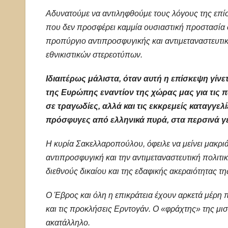
Αδυνατούμε να αντιληφθούμε τους λόγους της επίσκ
που δεν προσφέρει καμμία ουσιαστική προστασία σ
προπύργιο αντιπροσφυγικής και αντιμεταναστευτικ
εθνικιστικών στερεοτύπων.
Ιδιαιτέρως μάλιστα, όταν αυτή η επίσκεψη γίνε
της Ευρώπης εναντίον της χώρας μας για τις
σε τραγωδίες, αλλά και τις εκκρεμείς καταγγε
πρόσφυγες από ελληνικά πυρά, στα περσινά γ
Η κυρία Σακελλαροπούλου, όφειλε να μείνει μακρι
αντιπροσφυγική και την αντιμεταναστευτική πολιτ
διεθνούς δικαίου και της εδαφικής ακεραιότητας τ
Ο Έβρος και όλη η επικράτεια έχουν αρκετά μέρη 
και τις προκλήσεις Ερντογάν. Ο «φράχτης» της μ
ακατάλληλο.