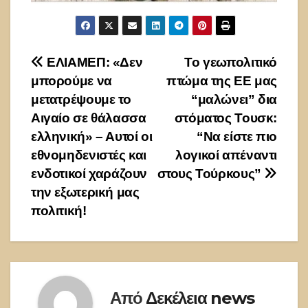
Πλοήγηση
ΕΛΙΑΜΕΠ: «Δεν
Το γεωπολιτικό
μπορούμε να
πτώμα της ΕΕ μας
άρθρων
μετατρέψουμε το
“μαλώνει” δια
Αιγαίο σε θάλασσα
στόματος Τουσκ:
ελληνική» – Αυτοί οι
“Να είστε πιο
εθνομηδενιστές και
λογικοί απέναντι
ενδοτικοί χαράζουν
στους Τούρκους”
την εξωτερική μας
πολιτική!
Από
Δεκέλεια news