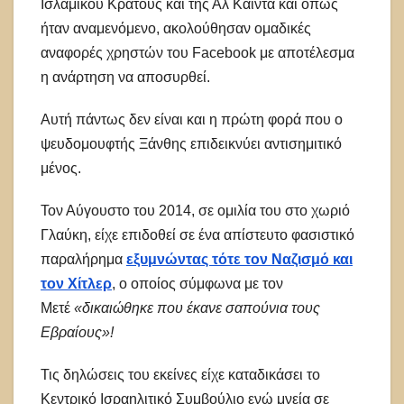
Ισλαμικού Κράτους και της Αλ Κάιντα και όπως
ήταν αναμενόμενο, ακολούθησαν ομαδικές
αναφορές χρηστών του Facebook με αποτέλεσμα
η ανάρτηση να αποσυρθεί.
Αυτή πάντως δεν είναι και η πρώτη φορά που ο
ψευδομουφτής Ξάνθης επιδεικνύει αντισημιτικό
μένος.
Τον Αύγουστο του 2014, σε ομιλία του στο χωριό
Γλαύκη, είχε επιδοθεί σε ένα απίστευτο φασιστικό
παραλήρημα
εξυμνώντας τότε τον Ναζισμό και
τον Χίτλερ
, ο οποίος σύμφωνα με τον
Μετέ
«δικαιώθηκε που έκανε σαπούνια τους
Εβραίους»!
Τις δηλώσεις του εκείνες είχε καταδικάσει το
Κεντρικό Ισραηλιτικό Συμβούλιο ενώ μνεία σε