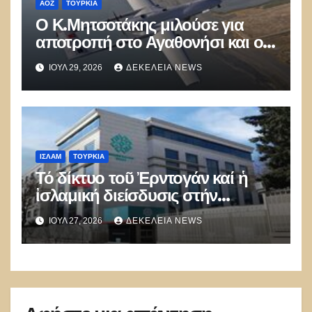
ΑΟΖ
ΤΟΥΡΚΊΑ
Ο Κ.Μητσοτάκης μιλούσε για
αποτροπή στο Αγαθονήσι και οι
Τούρκοι παραβίαζαν με ΑΦΝΣ
ΙΟΎΛ 29, 2026
ΔΕΚΈΛΕΙΑ NEWS
και drone
ΙΣΛΑΜ
ΤΟΥΡΚΊΑ
Τό δίκτυο τοῦ Ἐρντογάν καί ἡ
ἰσλαμική διείσδυσις στήν
Εὐρώπη
ΙΟΎΛ 27, 2026
ΔΕΚΈΛΕΙΑ NEWS