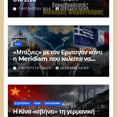
7 ΑΥΓΟΎΣΤΟΥ 2026
ΔΕΚΈΛΕΙΑ NEWS
ΑΟΖ
«Μπίζνες» με τον Ερντογάν κάνει
η Meridiam που καλείται να
ξεμπλοκάρει το καλώδιο
7 ΑΥΓΟΎΣΤΟΥ 2026
ΔΕΚΈΛΕΙΑ NEWS
Ελλάδας–Κύπρου
ΕΞΩΤΕΡΙΚΑ
ΚΊΝΑ
ΟΙΚΟΝΟΜΙΑ
Η Κίνα «σβήνει» τη γερμανική