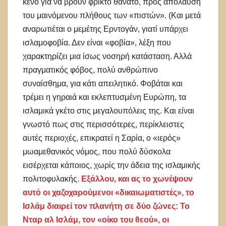
κενό για να βρουν φρικτό θάνατο, προς απόλαυση
του μαινόμενου πλήθους των «πιστών». (Και μετά
αναρωτιέται ο μεμέτης Ερντογάν, γιατί υπάρχει
ισλαμοφοβία. Δεν είναι «φοβία», λέξη που
χαρακτηρίζει μια ίσως νοσηρή κατάσταση. Αλλά
πραγματικός φόβος, πολύ ανθρώπινο
συναίσθημα, για κάτι απειλητικό. Φοβάται και
τρέμει η γηραιά και εκλεπτυσμένη Ευρώπη, τα
ισλαμικά γκέτο στις μεγαλουπόλεις της. Και είναι
γνωστό πως στις περισσότερες, περίκλειστες
αυτές περιοχές, επικρατεί η Σαρία, ο «ιερός»
μωαμεθανικός νόμος, που πολύ δύσκολα
εισέρχεται κάποιος, χωρίς την άδεια της ισλαμικής
πολιτοφυλακής.
Εξάλλου, και ας το χωνέψουν
αυτό οι χαζοχαρούμενοι «δικαιωματιστές», το
Ισλάμ διαιρεί τον πλανήτη σε δύο ζώνες: Το
Νταρ αλ Ισλάμ, τον «οίκο του θεού», οι