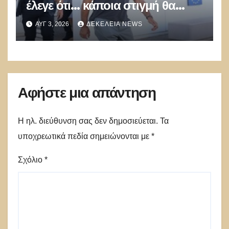
έλεγε ότι… κάποια στιγμή θα
καούν τα δάση
ΑΥΓ 3, 2026
ΔΕΚΈΛΕΙΑ NEWS
Αφήστε μια απάντηση
Η ηλ. διεύθυνση σας δεν δημοσιεύεται.
Τα
υποχρεωτικά πεδία σημειώνονται με
*
Σχόλιο
*