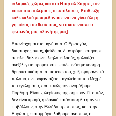
ισλαμικές χώρες και στο Νταρ αλ Χαρμπ, τον
«οίκο του πολέμου», οι υπόλοιπες. Επιδίωξη
κάθε καλού μωαμεθανού είναι να γίνει όλη η
γη, οίκος του θεού τους, να σκοτεινιάσει ο
φωτεινός μας πλανήτης μας).
Επανέρχομαι στα μηνύματα. Ο Ερντογάν,
δικτάτορας όντας, ψεύδεται, διαστρέφει, κατηγορεί,
απειλεί, δολοφονεί, λεηλατεί λαούς, φυλακίζει
ανεξέλεγκτα, τρομοκρατεί, επιδεικνύει με νοσηρή
θρησκευτικότητα τα πιστεύω του, χτίζει φαραωνικά
παλάτια, ονειροφαντάζεται μεγαλεία τύπου Μεχμέτ
του εγκληματία, που κακώς τον ονομάζουμε
Πορθητή. Είναι χιτλερίσκος της σήμερον. Γι’ αυτόν,
δεν είναι κρυφό, η ιδανική κατάσταση θα ήταν να
εισβάλλουν, στην Ελλάδα πρωτίστως, και στην
Ευρώπη, εκατομμύρια λαθρομεταναστών, οι