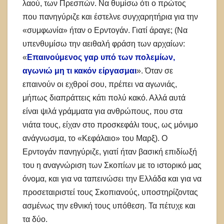
λαού, των Πρεσπών. Να θυμίσω ότι ο πρώτος
που πανηγύριζε και έστελνε συγχαρητήρια για την
«συμφωνία» ήταν ο Ερντογάν. Γιατί άραγε; (Να
υπενθυμίσω την αειθαλή φράση των αρχαίων:
«
Επαινούμενος γαρ υπό των πολεμίων,
αγωνιώ μη τι κακόν είργασμαι
». Όταν σε
επαινούν οι εχθροί σου, πρέπει να αγωνιάς,
μήπως διαπράττεις κάτι πολύ κακό. Αλλά αυτά
είναι ψιλά γράμματα για ανθρώπους, που στα
νιάτα τους, είχαν στο προσκεφάλι τους, ως μόνιμο
ανάγνωσμα, το «Κεφάλαιο» του Μαρξ). Ο
Ερντογάν πανηγύριζε, γιατί ήταν βασική επιδίωξή
του η αναγνώριση των Σκοπίων με το ιστορικό μας
όνομα, και για να ταπεινώσει την Ελλάδα και για να
προσεταιριστεί τους Σκοπιανούς, υποστηρίζοντας
ασμένως την εθνική τους υπόθεση. Τα πέτυχε και
τα δύο.