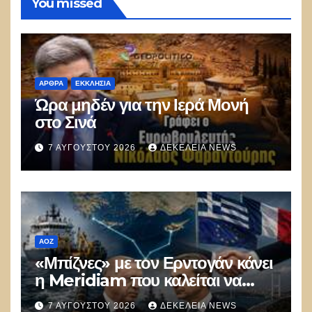
You missed
ΑΡΘΡΑ
ΕΚΚΛΗΣΊΑ
Ώρα μηδέν για την Ιερά Μονή
στο Σινά
7 ΑΥΓΟΎΣΤΟΥ 2026
ΔΕΚΈΛΕΙΑ NEWS
ΑΟΖ
«Μπίζνες» με τον Ερντογάν κάνει
η Meridiam που καλείται να
ξεμπλοκάρει το καλώδιο
7 ΑΥΓΟΎΣΤΟΥ 2026
ΔΕΚΈΛΕΙΑ NEWS