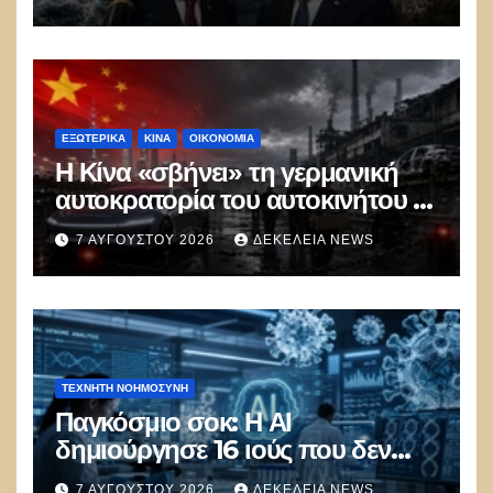
Ελλάδας–Κύπρου
ΕΞΩΤΕΡΙΚΑ
ΚΊΝΑ
ΟΙΚΟΝΟΜΙΑ
Η Κίνα «σβήνει» τη γερμανική
αυτοκρατορία του αυτοκινήτου –
100.000 απολύσεις, λουκέτα και
7 ΑΥΓΟΎΣΤΟΥ 2026
ΔΕΚΈΛΕΙΑ NEWS
πολιτικός πανικός
ΤΕΧΝΗΤΉ ΝΟΗΜΟΣΎΝΗ
Παγκόσμιο σοκ: Η ΑΙ
δημιούργησε 16 ιούς που δεν
υπάρχουν στη φύση –
7 ΑΥΓΟΎΣΤΟΥ 2026
ΔΕΚΈΛΕΙΑ NEWS