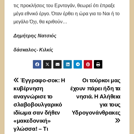
τις προκλήσεις του Ερντογάν, θεωρεί ότι έπραξε
μέγα εθνικό έργο. Όταν έρθει η ώρα για το Ναι ή το
μεγάλο Όχι, θα κριθούν…
Δημήτρης Νατσιός
δάσκαλος- Κιλκίς
Πλοήγηση
Έγγραφο-σοκ: Η
Οι τούρκοι μας
κυβέρνηση
έχουν πάρει ήδη τα
άρθρων
αναγνώρισε το
νησιά. Η Αλήθεια
σλαβοβουλγαρικό
για τους
ιδίωμα σαν δήθεν
Υδρογονάνθρακες
«μακεδονική»
γλώσσα! – Τι