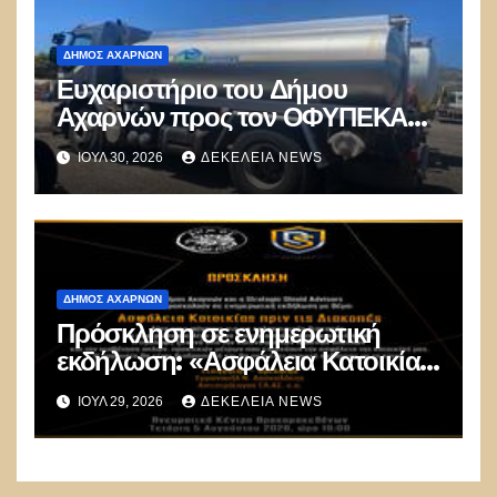
ΔΉΜΟΣ ΑΧΑΡΝΏΝ
Ευχαριστήριο του Δήμου
Αχαρνών προς τον ΟΦΥΠΕΚΑ
για δωρεά οχημάτων
ΙΟΎΛ 30, 2026
ΔΕΚΈΛΕΙΑ NEWS
ΔΉΜΟΣ ΑΧΑΡΝΏΝ
Πρόσκληση σε ενημερωτική
εκδήλωση: «Ασφάλεια Κατοικίας
πριν τις Διακοπές»
ΙΟΎΛ 29, 2026
ΔΕΚΈΛΕΙΑ NEWS