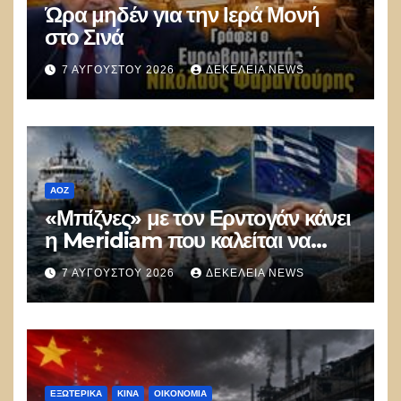
Ώρα μηδέν για την Ιερά Μονή
στο Σινά
7 ΑΥΓΟΎΣΤΟΥ 2026
ΔΕΚΈΛΕΙΑ NEWS
ΑΟΖ
«Μπίζνες» με τον Ερντογάν κάνει
η Meridiam που καλείται να
ξεμπλοκάρει το καλώδιο
7 ΑΥΓΟΎΣΤΟΥ 2026
ΔΕΚΈΛΕΙΑ NEWS
Ελλάδας–Κύπρου
ΕΞΩΤΕΡΙΚΑ
ΚΊΝΑ
ΟΙΚΟΝΟΜΙΑ