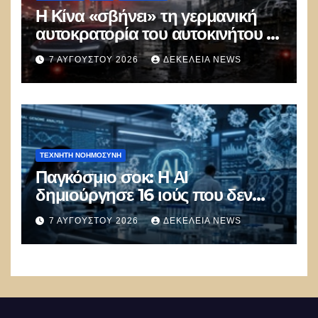
Η Κίνα «σβήνει» τη γερμανική
αυτοκρατορία του αυτοκινήτου –
100.000 απολύσεις, λουκέτα και
7 ΑΥΓΟΎΣΤΟΥ 2026
ΔΕΚΈΛΕΙΑ NEWS
πολιτικός πανικός
ΤΕΧΝΗΤΉ ΝΟΗΜΟΣΎΝΗ
Παγκόσμιο σοκ: Η ΑΙ
δημιούργησε 16 ιούς που δεν
υπάρχουν στη φύση –
7 ΑΥΓΟΎΣΤΟΥ 2026
ΔΕΚΈΛΕΙΑ NEWS
Συναγερμός: Ο εφιάλτης μόλις
άρχισε