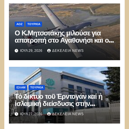
ΑΟΖ
ΤΟΥΡΚΊΑ
Ο Κ.Μητσοτάκης μιλούσε για
αποτροπή στο Αγαθονήσι και οι
Τούρκοι παραβίαζαν με ΑΦΝΣ
ΙΟΎΛ 29, 2026
ΔΕΚΈΛΕΙΑ NEWS
και drone
ΙΣΛΑΜ
ΤΟΥΡΚΊΑ
Τό δίκτυο τοῦ Ἐρντογάν καί ἡ
ἰσλαμική διείσδυσις στήν
Εὐρώπη
ΙΟΎΛ 27, 2026
ΔΕΚΈΛΕΙΑ NEWS