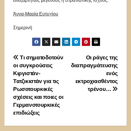
ανεξαρτήτως μεγέθους ή στρατιωτικής ισχύος.
Άννα-Μαρία Ευτυχίου
Σημερινή
Πλοήγηση
Τι σηματοδοτούν
Οι ράγες της
οι συγκρούσεις
διαπραγμάτευσης
άρθρων
Κιργιστάν-
ενός
Τατζικιστάν για τις
εκτροχιασθέντος
Ρωσοτουρκικές
τρένου…
σχέσεις και ποιες οι
Γερμανοτουρκικές
επιδιώξεις