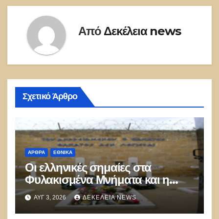
Από
Δεκέλεια news
Σχετικό Άρθρο
ΑΡΘΡΑ
ΕΘΝΙΚΑ
Οι ελληνικές σημαίες στα
Φυλακισμένα Μνήματα και η
λήθη των δικών μας παιδιών
ΑΥΓ 3, 2026
ΔΕΚΈΛΕΙΑ NEWS