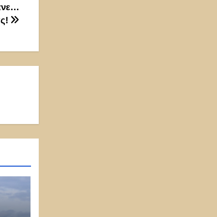
άνε…
ας!