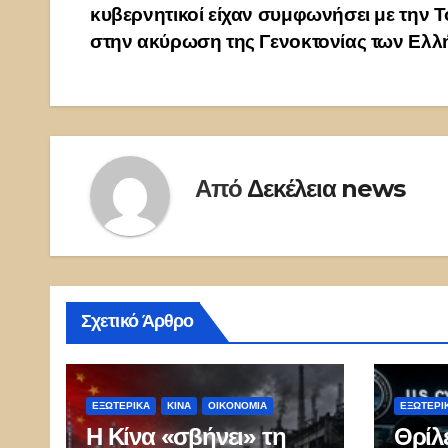
κυβερνητικοί είχαν συμφωνήσει με την 
άρθρων
στην ακύρωση της Γενοκτονίας των Ελ
Από
Δεκέλεια news
Σχετικό Άρθρο
ΕΞΩΤΕΡΙΚΑ
ΚΊΝΑ
ΟΙΚΟΝΟΜΙΑ
ΕΞΩΤΕΡΙ
Η Κίνα «σβήνει» τη
Θρίλ