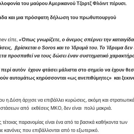
λοφονία του μαύρου Αμερικανού Τζορτζ Φλόιντ πέρυσι.
λάδα και μια πρόσφατη δήλωση του πρωθυπουργού
hev είπε,
«Όπως γνωρίζετε, ο άνεμος σπέρνει την καταιγίδα
εις, βρίσκεται ο Soros και το Ίδρυμά του. Το Ίδρυμα δεν 
ίθετα προσπαθεί να τους δώσει έναν συστηματικό χαρακτήρ
περί αυτόν έχουν φτάσει μάλιστα στο σημείο να έχουν θεσ
οιούν αυτομάτως κηρύσσονται «ως ανεπιθύμητες» και ξεκιν
υ η Δύση άρχισε να επιβάλλει κυρώσεις, ακόμη και στρατιωτικ
συστάσεων από εκθέσεις ΜΚΟ, δεν είναι πολύ μακριά.
 τέτοιας παρανομίας είναι ένα από τα βασικά καθήκοντα των
με κανόνες που επιβάλλονται από το εξωτερικό.