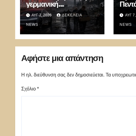
γερμανική
Πεντ
αυτοκρατορία του
αυτο
ΑΥΓ 7, 2026
ΔΕΚΈΛΕΙΑ
ΑΥΓ 7
αυτοκινήτου –
συγκ
100.000 απολύσεις,
NEWS
μυστ
NEWS
λουκέτα και πολιτικός
κυβε
πανικός
ΗΠΑ
Αφήστε μια απάντηση
Η ηλ. διεύθυνση σας δεν δημοσιεύεται.
Τα υποχρεωτι
Σχόλιο
*