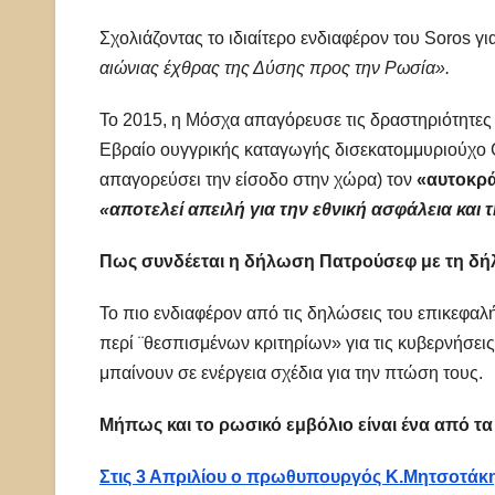
Σχολιάζοντας το ιδιαίτερο ενδιαφέρον του Soros γι
αιώνιας έχθρας της Δύσης προς την Ρωσία».
Το 2015, η Μόσχα απαγόρευσε τις δραστηριότητες
Εβραίο ουγγρικής καταγωγής δισεκατομμυριούχο G
απαγορεύσει την είσοδο στην χώρα) τον
«αυτοκρά
«αποτελεί απειλή για την εθνική ασφάλεια και 
Πως συνδέεται η δήλωση Πατρούσεφ με τη δή
Το πιο ενδιαφέρον από τις δηλώσεις του επικεφαλ
περί ¨θεσπισμένων κριτηρίων» για τις κυβερνήσει
μπαίνουν σε ενέργεια σχέδια για την πτώση τους.
Μήπως και το ρωσικό εμβόλιο είναι ένα από τα 
Στις 3 Απριλίου ο πρωθυπουργός Κ.Μητσοτάκ