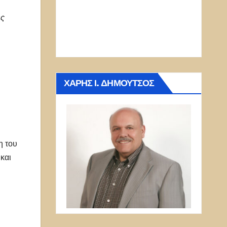
ης
ΧΆΡΗΣ Ι. ΔΗΜΟΎΤΣΟΣ
η του
και