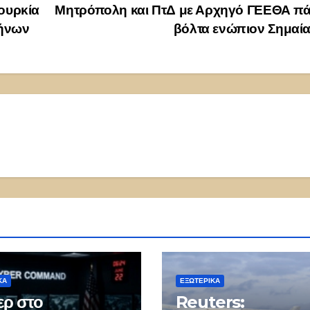
Τουρκία
Μητρόπολη και ΠτΔ με Αρχηγό ΓΕΕΘΑ π
λήνων
βόλτα ενώπιον Σημαί
ΚΑ
ΕΞΩΤΕΡΙΚΑ
ερ στο
Reuters: