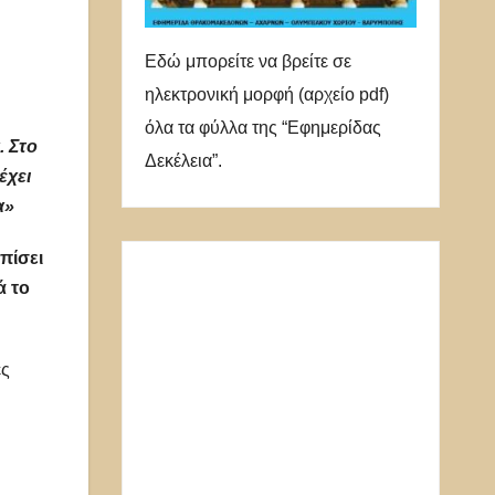
Εδώ μπορείτε να βρείτε σε
ηλεκτρονική μορφή (αρχείο pdf)
όλα τα φύλλα της “Εφημερίδας
. Στο
Δεκέλεια”.
έχει
α»
πίσει
ά το
ές