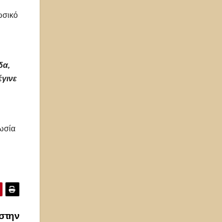
ωσικό
δα,
έγινε
Ρωσία
 στην