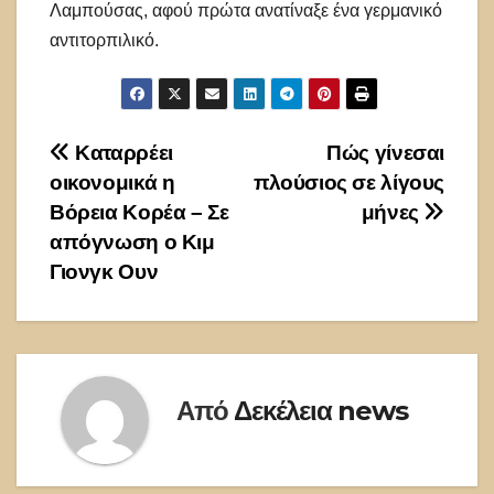
Λαμπούσας, αφού πρώτα ανατίναξε ένα γερμανικό
αντιτορπιλικό.
Πλοήγηση
Καταρρέει
Πώς γίνεσαι
οικονομικά η
πλούσιος σε λίγους
άρθρων
Βόρεια Κορέα – Σε
μήνες
απόγνωση ο Κιμ
Γιονγκ Ουν
Από
Δεκέλεια news