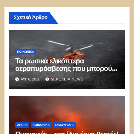
Σχετικό Άρθρο
ΚΟΙΝΩΝΙΚΑ
Τα ρωσικά ελικόπτερα
αεροπυρόσβεσης που μπορούν
να ρίχνουν 5 τόνους νερού με 8
ΑΥΓ 6, 2026
ΔΕΚΈΛΕΙΑ NEWS
μποφόρ
ΑΡΘΡΑ
ΚΟΙΝΩΝΙΚΑ
ΤΑΜΟΥΡΊΔΗΣ