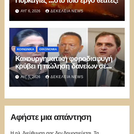
Πυρκαγιές …στο ίδιο έργο θεατές!
ΑΥΓ 6, 2026
ΔΕΚΈΛΕΙΑ NEWS
ΚΟΙΝΩΝΙΚΑ
ΟΙΚΟΝΟΜΙΑ
Κακουργηματική φοροδιαφυγή
κρύβει ἡ πώληση δανείων σέ
funds
ΑΥΓ 5, 2026
ΔΕΚΈΛΕΙΑ NEWS
Αφήστε μια απάντηση
Η ηλ. διεύθυνση σας δεν δημοσιεύεται.
Τα