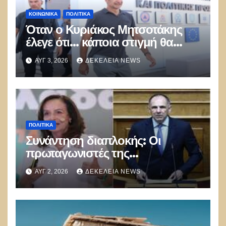
ΚΟΙΝΩΝΙΚΑ
ΠΟΛΙΤΙΚΑ
Όταν ο Κυριάκος Μητσοτάκης
έλεγε ότι… κάποια στιγμή θα
καούν τα δάση
ΑΥΓ 3, 2026
ΔΕΚΈΛΕΙΑ NEWS
ΠΟΛΙΤΙΚΑ
Συνάντηση διαπλοκής: Οι
πρωταγωνιστές της
Γ.Γεραπετρίτης,
ΑΥΓ 2, 2026
ΔΕΚΈΛΕΙΑ NEWS
Α.Διαμαντοπούλου και
Μ.Χριστοδουλάκης την
διαψεύδουν