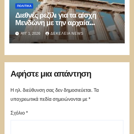
ΠΟΛΙΤΙΚΑ
Διεθνές ρεζίλι για τα αίσχη
Μενδώνη με την αρχαία
κληρονομιά
ΑΥΓ 1, 2026
ΔΕΚΈΛΕΙΑ NEWS
Αφήστε μια απάντηση
Η ηλ. διεύθυνση σας δεν δημοσιεύεται.
Τα
υποχρεωτικά πεδία σημειώνονται με
*
Σχόλιο
*