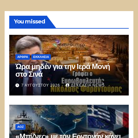
You missed
ΑΡΘΡΑ
ΕΚΚΛΗΣΊΑ
Ώρα μηδέν για την Ιερά Μονή
στο Σινά
7 ΑΥΓΟΎΣΤΟΥ 2026
ΔΕΚΈΛΕΙΑ NEWS
ΑΟΖ
«Μπίζνες» με τον Ερντογάν κάνει