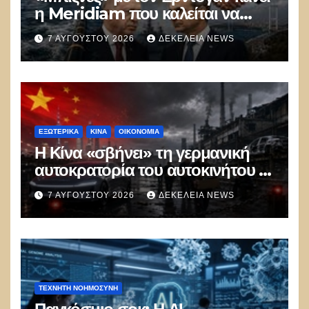
η Meridiam που καλείται να
ξεμπλοκάρει το καλώδιο
7 ΑΥΓΟΎΣΤΟΥ 2026
ΔΕΚΈΛΕΙΑ NEWS
Ελλάδας–Κύπρου
ΕΞΩΤΕΡΙΚΑ
ΚΊΝΑ
ΟΙΚΟΝΟΜΙΑ
Η Κίνα «σβήνει» τη γερμανική
αυτοκρατορία του αυτοκινήτου –
100.000 απολύσεις, λουκέτα και
7 ΑΥΓΟΎΣΤΟΥ 2026
ΔΕΚΈΛΕΙΑ NEWS
πολιτικός πανικός
ΤΕΧΝΗΤΉ ΝΟΗΜΟΣΎΝΗ