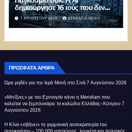
Παγκόσμιο σοκ: Η ΑΙ
δημιούργησε 16 ιούς που δεν
υπάρχουν στη φύση –
7 ΑΥΓΟΎΣΤΟΥ 2026
ΔΕΚΈΛΕΙΑ NEWS
Συναγερμός: Ο εφιάλτης μόλις
άρχισε
ΠΡΌΣΦΑΤΑ ΆΡΘΡΑ
Ώρα μηδέν για την Ιερά Μονή στο Σινά
7 Αυγούστου 2026
«Μπίζνες» με τον Ερντογάν κάνει η Meridiam που
καλείται να ξεμπλοκάρει το καλώδιο Ελλάδας–Κύπρου
7
Αυγούστου 2026
Η Κίνα «σβήνει» τη γερμανική αυτοκρατορία του
αυτοκινήτου – 100.000 απολύσεις, λουκέτα και πολιτικός