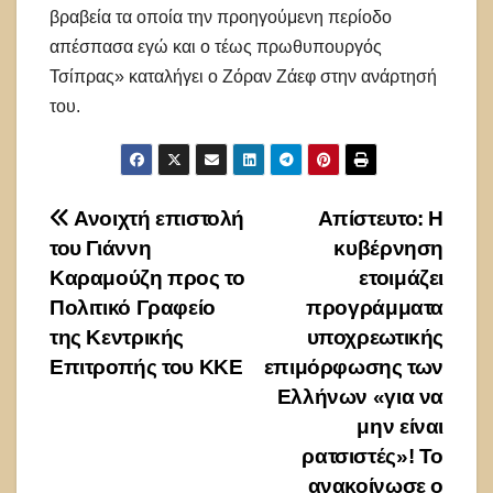
βραβεία τα οποία την προηγούμενη περίοδο
απέσπασα εγώ και ο τέως πρωθυπουργός
Τσίπρας» καταλήγει ο Ζόραν Ζάεφ στην ανάρτησή
του.
Πλοήγηση
Ανοιχτή επιστολή
Απίστευτο: Η
του Γιάννη
κυβέρνηση
άρθρων
Καραμούζη προς το
ετοιμάζει
Πολιτικό Γραφείο
προγράμματα
της Κεντρικής
υποχρεωτικής
Επιτροπής του ΚΚΕ
επιμόρφωσης των
Ελλήνων «για να
μην είναι
ρατσιστές»! Το
ανακοίνωσε ο