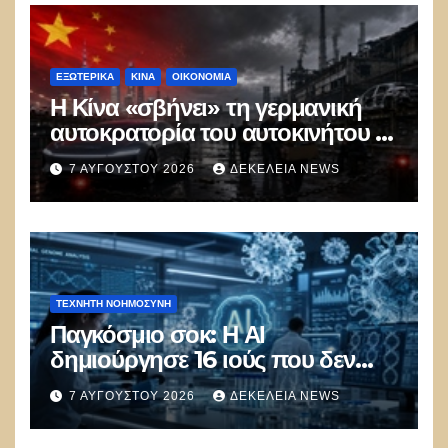
ΕΞΩΤΕΡΙΚΑ
ΚΊΝΑ
ΟΙΚΟΝΟΜΙΑ
Η Κίνα «σβήνει» τη γερμανική
αυτοκρατορία του αυτοκινήτου –
100.000 απολύσεις, λουκέτα και
7 ΑΥΓΟΎΣΤΟΥ 2026
ΔΕΚΈΛΕΙΑ NEWS
πολιτικός πανικός
ΤΕΧΝΗΤΉ ΝΟΗΜΟΣΎΝΗ
Παγκόσμιο σοκ: Η ΑΙ
δημιούργησε 16 ιούς που δεν
υπάρχουν στη φύση –
7 ΑΥΓΟΎΣΤΟΥ 2026
ΔΕΚΈΛΕΙΑ NEWS
Συναγερμός: Ο εφιάλτης μόλις
άρχισε