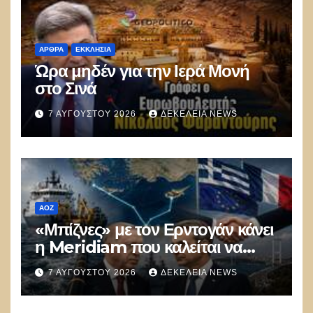
ΑΡΘΡΑ
ΕΚΚΛΗΣΊΑ
Ώρα μηδέν για την Ιερά Μονή
στο Σινά
7 ΑΥΓΟΎΣΤΟΥ 2026
ΔΕΚΈΛΕΙΑ NEWS
ΑΟΖ
«Μπίζνες» με τον Ερντογάν κάνει
η Meridiam που καλείται να
ξεμπλοκάρει το καλώδιο
7 ΑΥΓΟΎΣΤΟΥ 2026
ΔΕΚΈΛΕΙΑ NEWS
Ελλάδας–Κύπρου