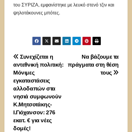
του ΣΥΡΙΖΑ, εμφανίστηκε με λευκό στενό τζιν και
ψηλοτάκουνες μπότες.
Πλοήγηση
Συνεχίζεται η
Να βάζουμε τα
αντεθνική πολιτική:
πράγματα στη θέση
άρθρων
Μόνιμες
τους
εγκαταστάσεις
αλλοδαπών στα
νησιά συμφωνούν
Κ.Μητσοτάκης-
Ι.Γιόχανσον: 276
εκατ. € για νέες
δομές!