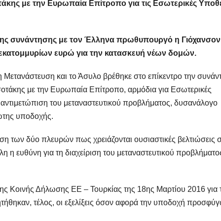
κης με την Ευρωπαία Επίτροπο για τις Εσωτερικές Υποθέ
ς της συνάντησης με τον Έλληνα πρωθυπουργό η Γιόχανσον
εκατομμυρίων ευρώ για την κατασκευή νέων δομών.
η Μετανάστευση και το Άσυλο βρέθηκε στο επίκεντρο την συνάν
τάκης με την Ευρωπαία Επίτροπο, αρμόδια για Εσωτερικές
 αντιμετώπιση του μεταναστευτικού προβλήματος, δυσανάλογο
ώτης υποδοχής.
η των δύο πλευρών πως χρειάζονται ουσιαστικές βελτιώσεις 
λη η ευθύνη για τη διαχείριση του μεταναστευτικού προβλήματο
της Κοινής Δήλωσης ΕΕ – Τουρκίας της 18ης Μαρτίου 2016 για 
ητήθηκαν, τέλος, οι εξελίξεις όσον αφορά την υποδοχή προσφύ