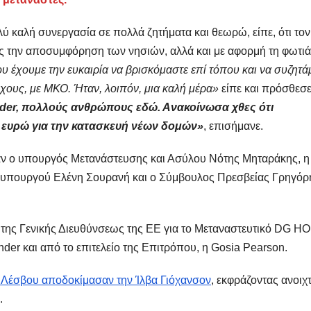
 καλή συνεργασία σε πολλά ζητήματα και θεωρώ, είπε, ότι τον
ς την αποσυμφόρηση των νησιών, αλλά και με αφορμή τη φωτιά
υ έχουμε την ευκαιρία να βρισκόμαστε επί τόπου και να συζητά
ρχους, με ΜΚΟ. Ήταν, λοιπόν, μια καλή μέρα»
είπε και πρόσθεσ
nder, πολλούς ανθρώπους εδώ. Ανακοίνωσα χθες ότι
 ευρώ για την κατασκευή νέων δομών»
, επισήμανε.
αν ο υπουργός Μετανάστευσης και Ασύλου Νότης Μηταράκης, η
ωθυπουργού Ελένη Σουρανή και ο Σύμβουλος Πρεσβείας Γρηγόρ
 της Γενικής Διευθύνσεως της ΕΕ για το Μεταναστευτικό DG H
der και από το επιτελείο της Επιτρόπου, η Gosia Pearson.
ης Λέσβου αποδοκίμασαν την Ίλβα Γιόχανσον
, εκφράζοντας ανοιχ
ί.