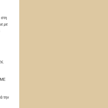
 στη
με με
ε
ης
OME
τά την