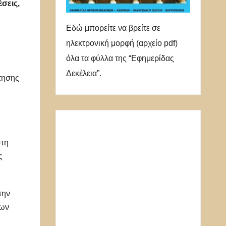
σεις,
Εδώ μπορείτε να βρείτε σε
ηλεκτρονική μορφή (αρχείο pdf)
όλα τα φύλλα της “Εφημερίδας
Δεκέλεια”.
τησης
στη
ς
την
γων