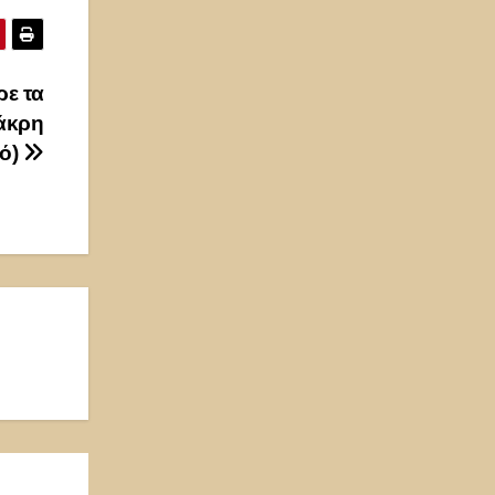
ρε τα
ζάκρη
ό)