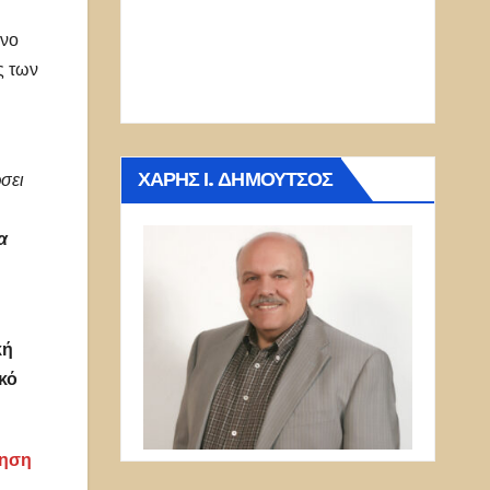
ωνο
ς των
ΧΆΡΗΣ Ι. ΔΗΜΟΎΤΣΟΣ
σει
α
κή
κό
ρηση