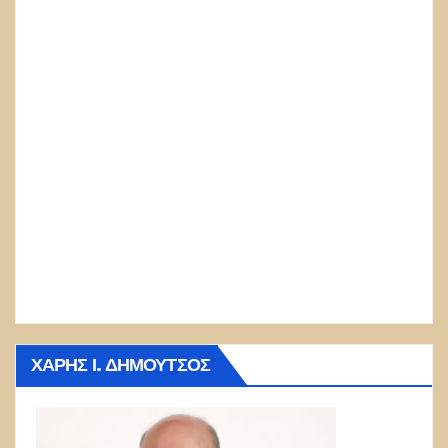
ΧΆΡΗΣ Ι. ΔΗΜΟΎΤΣΟΣ