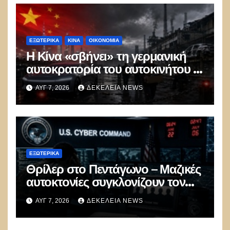
ΕΞΩΤΕΡΙΚΑ
ΚΊΝΑ
ΟΙΚΟΝΟΜΙΑ
Η Κίνα «σβήνει» τη γερμανική
αυτοκρατορία του αυτοκινήτου –
100.000 απολύσεις, λουκέτα και
ΑΥΓ 7, 2026
ΔΕΚΈΛΕΙΑ NEWS
πολιτικός πανικός
ΕΞΩΤΕΡΙΚΑ
Θρίλερ στο Πεντάγωνο – Μαζικές
αυτοκτονίες συγκλονίζουν τον
μυστικό στρατό
ΑΥΓ 7, 2026
ΔΕΚΈΛΕΙΑ NEWS
κυβερνοπολέμου των ΗΠΑ