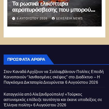
Τα ρωσικά ελικόπτερα
αεροπυρόσβεσης που μπορούν
να ρίχνουν 5 τόνους νερού με 8
6 ΑΥΓΟΎΣΤΟΥ 2026
ΔΕΚΈΛΕΙΑ NEWS
μποφόρ
ΠΡΌΣΦΑΤΑ ΆΡΘΡΑ
Στον Καναδά Αρχίζουν να Συλλαμβάνουν Πολίτες Επειδή
Κοινοποιούν “λανθασμένες σκέψεις” στο Διαδίκτυο – Η
Παγκόσμια Δικτατορία Διευρύνεται
6 Αυγούστου 2026
Καταγγελία από Αλεξανδρούπολη! «Τούρκος
αστυνομικός επέδειξε ταυτότητα και έκανε υποδείξεις σε
Έλληνα πολίτη»
6 Αυγούστου 2026