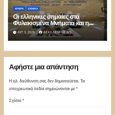
ΑΡΘΡΑ
ΕΘΝΙΚΑ
Οι ελληνικές σημαίες στα
Φυλακισμένα Μνήματα και η
λήθη των δικών μας παιδιών
ΑΥΓ 3, 2026
ΔΕΚΈΛΕΙΑ NEWS
Αφήστε μια απάντηση
Η ηλ. διεύθυνση σας δεν δημοσιεύεται.
Τα
υποχρεωτικά πεδία σημειώνονται με
*
Σχόλιο
*