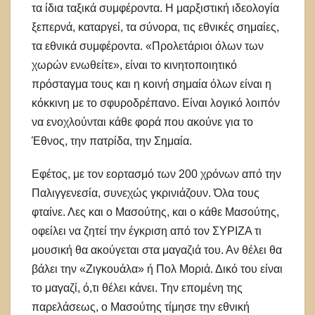
τα ίδια ταξικά συμφέροντα. Η μαρξιστική ιδεολογία
ξεπερνά, καταργεί, τα σύνορα, τις εθνικές σημαίες,
τα εθνικά συμφέροντα. «Προλετάριοι όλων των
χωρών ενωθείτε», είναι το κινητοποιητικό
πρόσταγμα τους και η κοινή σημαία όλων είναι η
κόκκινη με το σφυροδρέπανο. Είναι λογικό λοιπόν
να ενοχλούνται κάθε φορά που ακούνε για το
Έθνος, την πατρίδα, την Σημαία.
Εφέτος, με τον εορτασμό των 200 χρόνων από την
Παλιγγενεσία, συνεχώς γκρινιάζουν. Όλα τους
φταίνε. Λες και ο Μασούτης, και ο κάθε Μασούτης,
οφείλει να ζητεί την έγκριση από τον ΣΥΡΙΖΑ τι
μουσική θα ακούγεται στα μαγαζιά του. Αν θέλει θα
βάλει την «Ζιγκουάλα» ή Πολ Μοριά. Δικό του είναι
το μαγαζί, ό,τι θέλει κάνει. Την επομένη της
παρελάσεως, ο Μασούτης τίμησε την εθνική