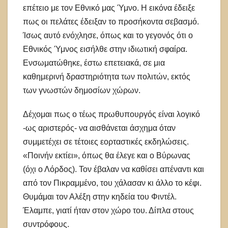
επέτειο με τον Εθνικό μας Ύμνο. Η εικόνα έδειξε
πως οι πελάτες έδειξαν το προσήκοντα σεβασμό.
Ίσως αυτό ενόχλησε, όπως και το γεγονός ότι ο
Εθνικός Ύμνος εισήλθε στην ιδιωτική σφαίρα.
Ενσωματώθηκε, έστω επετειακά, σε μια
καθημερινή δραστηριότητα των πολιτών, εκτός
των γνωστών δημοσίων χώρων.
Δέχομαι πως ο τέως πρωθυπουργός είναι λογικό
-ως αριστερός- να αισθάνεται άσχημα όταν
συμμετέχει σε τέτοιες εορταστικές εκδηλώσεις.
«Ποινήν εκτίει», όπως θα έλεγε και ο Βύρωνας
(όχι ο Λόρδος). Τον έβαλαν να καθίσει απέναντι και
από τον Πικραμμένο, του χάλασαν κι άλλο το κέφι.
Θυμάμαι τον Αλέξη στην κηδεία του Φιντέλ.
Έλαμπε, γιατί ήταν στον χώρο του. Δίπλα στους
συντρόφους.