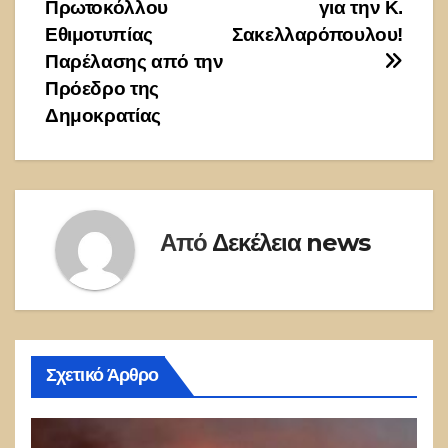
άρθρων
Πρωτοκόλλου
για την Κ.
Εθιμοτυπίας
Σακελλαρόπουλου!
Παρέλασης από την
Πρόεδρο της
Δημοκρατίας
Από
Δεκέλεια news
Σχετικό Άρθρο