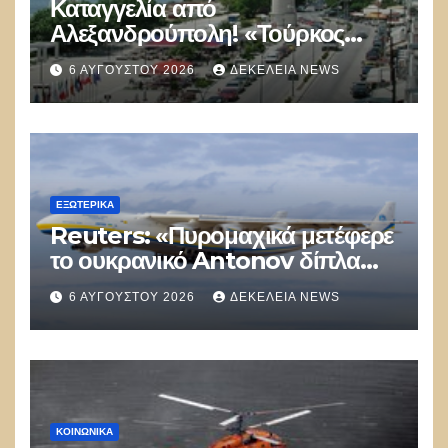
Καταγγελία από
Αλεξανδρούπολη! «Τούρκος
αστυνομικός επέδειξε ταυτότητα
6 ΑΥΓΟΎΣΤΟΥ 2026
ΔΕΚΈΛΕΙΑ NEWS
και έκανε υποδείξεις σε Έλληνα
πολίτη»
ΕΞΩΤΕΡΙΚΑ
Reuters: «Πυρομαχικά μετέφερε
το ουκρανικό Antonov δίπλα
στο οποίο βρέθηκε το drone στη
6 ΑΥΓΟΎΣΤΟΥ 2026
ΔΕΚΈΛΕΙΑ NEWS
Λειψία»
ΚΟΙΝΩΝΙΚΑ