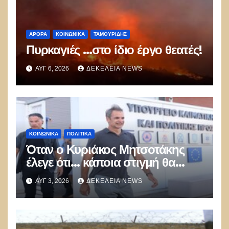
ΑΡΘΡΑ
ΚΟΙΝΩΝΙΚΑ
ΤΑΜΟΥΡΊΔΗΣ
Πυρκαγιές …στο ίδιο έργο θεατές!
ΑΥΓ 6, 2026
ΔΕΚΈΛΕΙΑ NEWS
ΚΟΙΝΩΝΙΚΑ
ΠΟΛΙΤΙΚΑ
Όταν ο Κυριάκος Μητσοτάκης
έλεγε ότι… κάποια στιγμή θα
καούν τα δάση
ΑΥΓ 3, 2026
ΔΕΚΈΛΕΙΑ NEWS