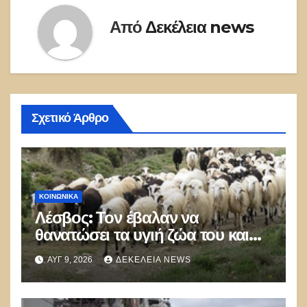
Από
Δεκέλεια news
Σχετικό Άρθρο
ΚΟΙΝΩΝΙΚΑ
Λέσβος: Τον έβαλαν να
θανατώσει τα υγιή ζώα του και
πέθανε από την στενοχώρια του!
ΑΥΓ 9, 2026
ΔΕΚΈΛΕΙΑ NEWS