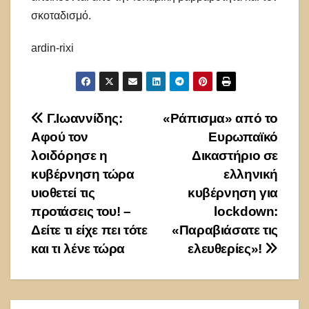
σκοταδισμό.
ardin-rixi
Πλοήγηση
Γ.Ιωαννίδης:
«Ράπισμα» από τo
Αφού τον
Ευρωπαϊκό
άρθρων
λοιδόρησε η
Δικαστήριο σε
κυβέρνηση τώρα
ελληνική
υιοθετεί τις
κυβέρνηση για
προτάσεις του! –
lockdown:
Δείτε τι είχε πει τότε
«Παραβιάσατε τις
και τι λένε τώρα
ελευθερίες»!