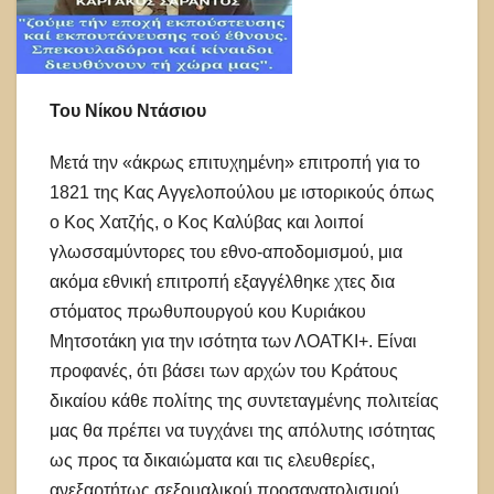
Του Νίκου Ντάσιου
Μετά την «άκρως επιτυχημένη» επιτροπή για το
1821 της Κας Αγγελοπούλου με ιστορικούς όπως
ο Κος Χατζής, ο Κος Καλύβας και λοιποί
γλωσσαμύντορες του εθνο-αποδομισμού, μια
ακόμα εθνική επιτροπή εξαγγέλθηκε χτες δια
στόματος πρωθυπουργού κου Κυριάκου
Μητσοτάκη για την ισότητα των ΛΟΑΤΚΙ+. Είναι
προφανές, ότι βάσει των αρχών του Κράτους
δικαίου κάθε πολίτης της συντεταγμένης πολιτείας
μας θα πρέπει να τυγχάνει της απόλυτης ισότητας
ως προς τα δικαιώματα και τις ελευθερίες,
ανεξαρτήτως σεξουαλικού προσανατολισμού,