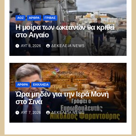
ΑΟΖ
ΑΡΘΡΑ
ΓΡΊΒΑΣ
Η μοίρα των ωκεανών θα κριθεί
στο Αιγαίο
ΑΥΓ 8, 2026
ΔΕΚΈΛΕΙΑ NEWS
ΑΡΘΡΑ
ΕΚΚΛΗΣΊΑ
Ώρα μηδέν για την Ιερά Μονή
στο Σινά
ΑΥΓ 7, 2026
ΔΕΚΈΛΕΙΑ NEWS