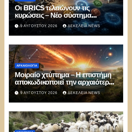
Οι BRICS τελειώνουν τις
κυρώσεις – Νέο σύστημα
πληρωμών με ψηφιακά
9 ΑΥΓΟΎΣΤΟΥ 2026
ΔΕΚΈΛΕΙΑ NEWS
νομίσματα εκτός δολαρίου για το
εμπόριο
ΑΡΧΑΙΟΛΟΓΊΑ
Μοιραίο χτύπημα – Η επιστήμη
αποκωδικοποιεί την αρχαιότερη
μαζική δολοφονία στην Ιστορία
9 ΑΥΓΟΎΣΤΟΥ 2026
ΔΕΚΈΛΕΙΑ NEWS