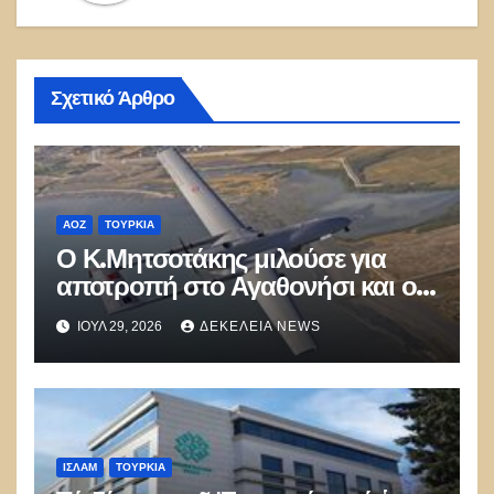
Σχετικό Άρθρο
ΑΟΖ
ΤΟΥΡΚΊΑ
Ο Κ.Μητσοτάκης μιλούσε για
αποτροπή στο Αγαθονήσι και οι
Τούρκοι παραβίαζαν με ΑΦΝΣ
ΙΟΎΛ 29, 2026
ΔΕΚΈΛΕΙΑ NEWS
και drone
ΙΣΛΑΜ
ΤΟΥΡΚΊΑ