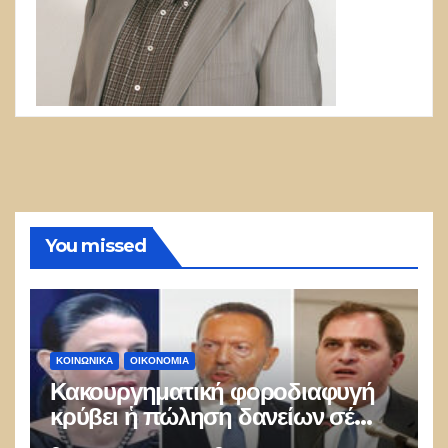
You missed
ΚΟΙΝΩΝΙΚΑ
ΟΙΚΟΝΟΜΙΑ
Κακουργηματική φοροδιαφυγή
κρύβει ἡ πώληση δανείων σέ
funds