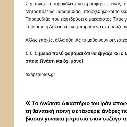
Στη συνέχεια παρακάλεσε να προσφέρει εκείνος το
Μητροπόλεως Παραμυθίας, υποσχέθηκε και το έκαν
Παραμυθιάς που είχε ιδρύσει ο μακαριστός Τίτος γ
Γυμνάσια η Λύκεια και να μπορούν να σπουδάζου
Άλλες εποχές, άλλα ήθη. Ας τα μαθαίνουν οι νεότερ
Σ.Σ. Σήμερα πολύ φοβάμαι ότι θα έβγαζε και ο
όποιο Ωνάση και όχι μόνο!
exapsalmos.gr
Πλοήγηση
Το Ανώτατο Δικαστήριο του Ιράν απο
τη θανατική ποινή σε τέσσερις άνδρες π
άρθρων
βίασαν γυναίκα μπροστά στον σύζυγο τ