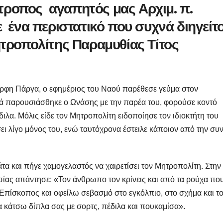
πίτροπος αγαπητός μας Αρχιμ. π.
 ένα περιστατικό που συχνά διηγείτο
τροπολίτης Παραμυθίας Τίτος
μορφη Πάργα, ο εφημέριος του Ναού παρέθεσε γεύμα στον
κά παρουσιάσθηκε ο Ωνάσης με την παρέα του, φορούσε κοντό
ιλα. Μόλις είδε τον Μητροπολίτη ειδοποίησε τον ιδιοκτήτη του
σει λίγο μόνος του, ενώ ταυτόχρονα έστειλε κάποιον από την συ
τα και πήγε χαμογελαστός να χαιρετίσει τον Μητροπολίτη. Στην
σίας απάντησε: «Τον άνθρωπο τον κρίνεις και από τα ρούχα πο
ε Επίσκοπος και οφείλω σεβασμό στο εγκόλπιο, στο σχήμα και τ
 κάτσω δίπλα σας με σορτς, πέδιλα και πουκαμίσα».