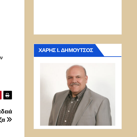
ΧΆΡΗΣ Ι. ΔΗΜΟΎΤΣΟΣ
ον
αδειά
εζα