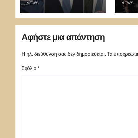
NEWS
Hol
NEWS
δημι
εικόν
Ελλά
Αφήστε μια απάντηση
Η ηλ. διεύθυνση σας δεν δημοσιεύεται.
Τα υποχρεωτι
Σχόλιο
*