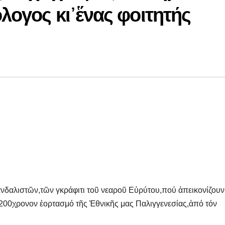
λογος κι᾿ἕνας φοιτητής
νδαλιστῶν,τῶν γκράφιτι τοῦ νεαροῦ Εὐρύτου,πού ἀπεικονίζουν
200χρονον ἑορτασμό τῆς Ἐθνικῆς μας Παλιγγενεσίας,ἀπό τόν