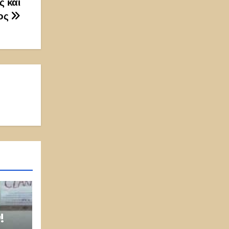
ς και
μος
!