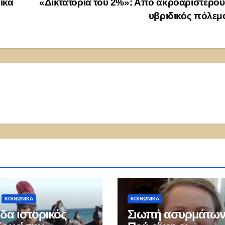
ικά
«Δικτατορία του 2%»: Από ακροαριστερού
υβριδικός πόλε
ΚΟΙΝΩΝΙΚΑ
ΚΟΙΝΩΝΙΚΑ
δα ιστορικός
Σιωπή ασυρμάτων