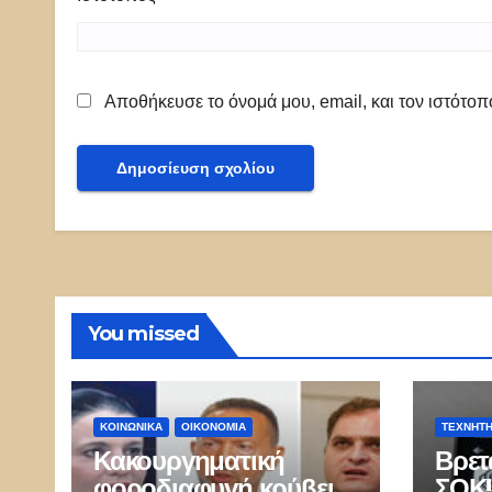
Αποθήκευσε το όνομά μου, email, και τον ιστότο
You missed
ΚΟΙΝΩΝΙΚΑ
ΟΙΚΟΝΟΜΙΑ
ΤΕΧΝΗΤ
Κακουργηματική
Βρετ
φοροδιαφυγή κρύβει ἡ
ΣΟΚ!