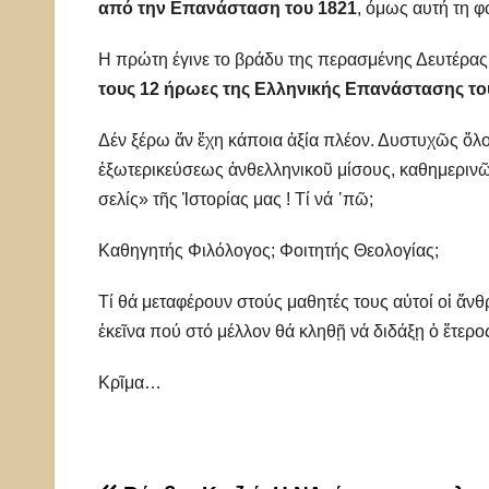
από την Επανάσταση του 1821
, όμως αυτή τη 
Η πρώτη έγινε το βράδυ της περασμένης Δευτέρας
τους 12 ήρωες της Ελληνικής Επανάστασης το
Δέν ξέρω ἄν ἔχη κάποια ἀξία πλέον. Δυστυχῶς ὅλο
ἐξωτερικεύσεως ἀνθελληνικοῦ μίσους, καθημερινῶς
σελίς» τῆς Ἱστορίας μας ! Τί νά ᾿πῶ;
Καθηγητής Φιλόλογος; Φοιτητής Θεολογίας;
Τί θά μεταφέρουν στούς μαθητές τους αὐτοί οἱ ἄν
ἐκεῖνα πού στό μέλλον θά κληθῇ νά διδάξῃ ὁ ἕτερ
Κρῖμα…