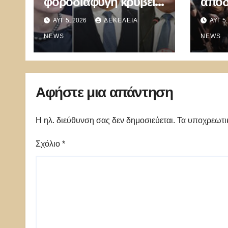
φοροδιαφυγή κρύβει
αποδ
ἡ πώληση δανείων σέ
«Οδύ
ΑΥΓ 5, 2026
ΔΕΚΈΛΕΙΑ
ΑΥΓ 5
funds
Nola
NEWS
Hol
NEWS
δημι
εικόν
Ελλά
Αφήστε μια απάντηση
Η ηλ. διεύθυνση σας δεν δημοσιεύεται.
Τα υποχρεωτι
Σχόλιο
*