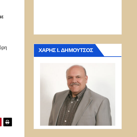
με
αῦρη
ΧΆΡΗΣ Ι. ΔΗΜΟΎΤΣΟΣ