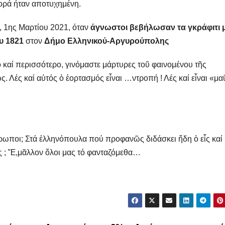
φορά ήταν αποτυχημένη.
, 1ης Μαρτίου 2021, όταν
άγνωστοι βεβήλωσαν τα γκράφιτι 
υ 1821
στον
Δήμο Ελληνικού-Αργυρούπολης
 καί περισσότερο, γινόμαστε μάρτυρες τοῦ φαινομένου τῆς
. Λές καί αὐτός ὁ ἑορτασμός εἶναι …ντροπή ! Λές καί εἶναι «μ
θρωποι; Στά ἑλληνόπουλα πού προφανῶς διδάσκει ἤδη ὁ εἷς καί
ος ; Ἔ,μᾶλλον ὅλοι μας τό φανταζόμεθα…