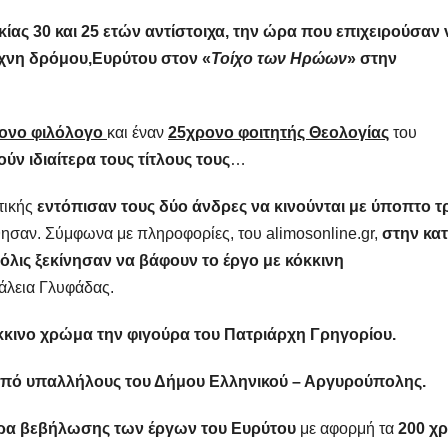
ς 30 και 25 ετών αντίστοιχα, την ώρα που επιχειρούσαν 
χνη δρόμου,Ευρύτου στον «
Τοίχο των Ηρώων
» στην
ρονο φιλόλογο
και έναν
25χρονο φοιτητής Θεολογίας
του
ούν ιδιαίτερα τους τίτλους τους
…
τικής
εντόπισαν τους δύο άνδρες να κινούνται με ύποπτο 
ησαν. Σύμφωνα με πληροφορίες, του alimosonline.gr,
στην κα
 μόλις ξεκίνησαν να βάφουν το έργο με κόκκινη
άλεια Γλυφάδας.
κινο χρώμα την φιγούρα του Πατριάρχη Γρηγορίου.
από υπαλλήλους του Δήμου Ελληνικού – Αργυρούπολης.
ιρα βεβήλωσης των έργων του Ευρύτου
με αφορμή τα
200 χρ