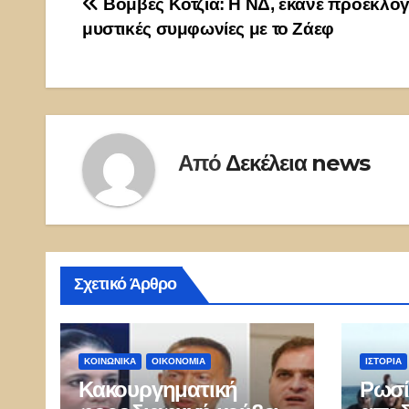
Πλοήγηση
Βόμβες Κοτζιά: Η ΝΔ, έκανε προεκλογ
μυστικές συμφωνίες με το Ζάεφ
άρθρων
Από
Δεκέλεια news
Σχετικό Άρθρο
ΚΟΙΝΩΝΙΚΑ
ΟΙΚΟΝΟΜΙΑ
ΙΣΤΟΡΊΑ
Κακουργηματική
Ρωσί