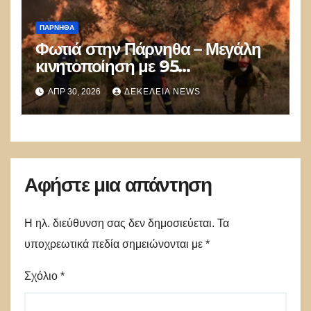
ΠΆΡΝΗΘΑ
Φωτιά στην Πάρνηθα – Μεγάλη
κινητοποίηση με 95
πυροσβέστες και 4 αεροσκάφη –
ΑΠΡ 30, 2026
ΔΕΚΈΛΕΙΑ NEWS
Κυκλοφοριακές ρυθμίσεις
Αφήστε μια απάντηση
Η ηλ. διεύθυνση σας δεν δημοσιεύεται.
Τα
υποχρεωτικά πεδία σημειώνονται με
*
Σχόλιο
*