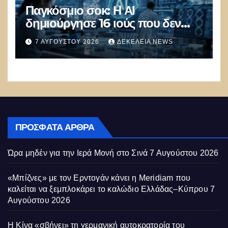
Παγκόσμιο σοκ: Η ΑΙ
δημιούργησε 16 ιούς που δεν
υπάρχουν στη φύση –
7 ΑΥΓΟΎΣΤΟΥ 2026
ΔΕΚΈΛΕΙΑ NEWS
Συναγερμός: Ο εφιάλτης μόλις
άρχισε
ΠΡΌΣΦΑΤΑ ΆΡΘΡΑ
Ώρα μηδέν για την Ιερά Μονή στο Σινά
7 Αυγούστου 2026
«Μπίζνες» με τον Ερντογάν κάνει η Meridiam που
καλείται να ξεμπλοκάρει το καλώδιο Ελλάδας–Κύπρου
7
Αυγούστου 2026
Η Κίνα «σβήνει» τη γερμανική αυτοκρατορία του