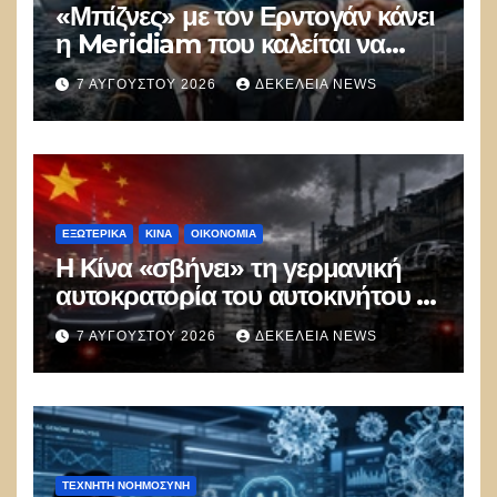
«Μπίζνες» με τον Ερντογάν κάνει
η Meridiam που καλείται να
ξεμπλοκάρει το καλώδιο
7 ΑΥΓΟΎΣΤΟΥ 2026
ΔΕΚΈΛΕΙΑ NEWS
Ελλάδας–Κύπρου
ΕΞΩΤΕΡΙΚΑ
ΚΊΝΑ
ΟΙΚΟΝΟΜΙΑ
Η Κίνα «σβήνει» τη γερμανική
αυτοκρατορία του αυτοκινήτου –
100.000 απολύσεις, λουκέτα και
7 ΑΥΓΟΎΣΤΟΥ 2026
ΔΕΚΈΛΕΙΑ NEWS
πολιτικός πανικός
ΤΕΧΝΗΤΉ ΝΟΗΜΟΣΎΝΗ