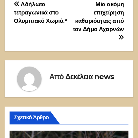
Πλοήγηση
Αδήλωτα
Μία ακόμη
τετραγωνικά στο
επιχείρηση
άρθρων
Ολυμπιακό Χωριό.*
καθαριότητας από
τον Δήμο Αχαρνών
Από
Δεκέλεια news
Σχετικό Άρθρο