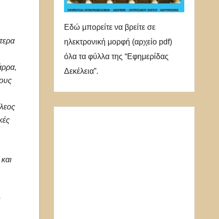
Εδώ μπορείτε να βρείτε σε
τερα
ηλεκτρονική μορφή (αρχείο pdf)
όλα τα φύλλα της “Εφημερίδας
άρρα,
Δεκέλεια”.
ίους
έλεος
κές
 και
ς