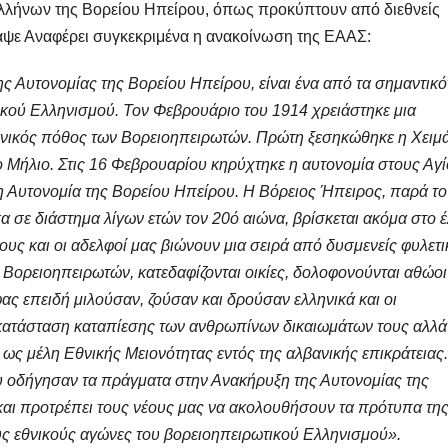
λήνων της Βορείου Ηπείρου, όπως προκύπτουν από διεθνείς
αψε Αναφέρει συγκεκριμένα η ανακοίνωση της ΕΑΑΣ:
 Αυτονομίας της Βορείου Ηπείρου, είναι ένα από τα σημαντικό
ικού Ελληνισμού. Τον Φεβρουάριο του 1914 χρειάστηκε μια
ρονικός πόθος των Βορειοηπειρωτών. Πρώτη ξεσηκώθηκε η Xειμ
 Mήλιο. Στις 16 Φεβρουαρίου κηρύχτηκε η αυτονομία στους Αγ
 η Αυτονομία της Βορείου Ηπείρου. Η Βόρειος Ήπειρος, παρά το
σε διάστημα λίγων ετών τον 20ό αιώνα, βρίσκεται ακόμα στο 
ους και οι αδελφοί μας βιώνουν μια σειρά από δυσμενείς φυλετι
 Βορειοηπειρωτών, κατεδαφίζονται οικίες, δολοφονούνται αθώοι
ς επειδή μιλούσαν, ζούσαν και δρούσαν ελληνικά και οι
κατάσταση καταπίεσης των ανθρωπίνων δικαιωμάτων τους αλλά
ς μέλη Εθνικής Μειονότητας εντός της αλβανικής επικράτειας.
υ οδήγησαν τα πράγματα στην Ανακήρυξη της Αυτονομίας της
αι προτρέπει τους νέους μας να ακολουθήσουν τα πρότυπα τη
υς εθνικούς αγώνες του βορειοηπειρωτικού Ελληνισμού».