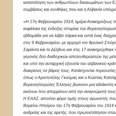
καταπάτηση των ανθρωπίνων δικαιωμάτων των Ελ
συμβάσεις και συνθήκες που και η Αλβανία υπέγρ
«Η 17η Φεβρουαρίου 1914, ημέρα Ανακηρύξεως της
κεφάλαια της ένδοξης ιστορίας του Βορειοηπειρωτ
εβδομάδα για να λάβει σάρκα και οστά ένας διαχ
στις 9 Φεβρουαρίου, με αρχηγό τον θρυλικό Σπύρο
Σαράντα και το Δέλβινο και στις 17 ανακηρύχθηκε
γεγονός δύο διαδοχικών απελευθερώσεών της μέσα 
και υπό την αυταρχική εξουσία του αλβανικού κράτ
διακρίσεις σε βάρος τους. Κατάσχονται περιουσίες
όπως ο Αριστοτέλης Γκούμας και ο Κώστας Κατσίφα
Βορειοηπειρώτες Έλληνες βιώνουν μια αδιάκοπη 
εκείνων που απορρέουν από την αναγνώρισή τους ω
Η ΕΑΑΣ. αποτίνει φόρο τιμής στους αγωνιστές πο
Βορείου Ηπείρου την 17η Φεβρουαρίου του 1914 κ
ανδρείας και της αρετής, που πρωτοστάτησαν στο