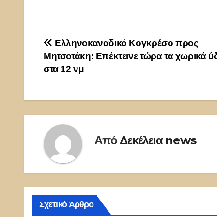
Πλοήγηση
Ελληνοκαναδικό Κογκρέσο προς
Μητσοτάκη: Επέκτεινε τώρα τα χωρικά ύ
άρθρων
στα 12 νμ
Από
Δεκέλεια news
Σχετικό Άρθρο