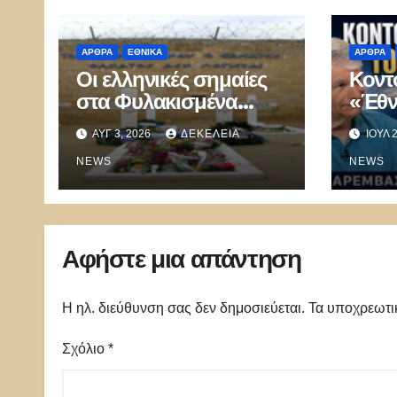
ΑΡΘΡΑ
ΕΘΝΙΚΑ
ΑΡΘΡΑ
Οι ελληνικές σημαίες
Κοντ
στα Φυλακισμένα
«Έθν
Μνήματα και η λήθη
αυτό
ΑΥΓ 3, 2026
ΔΕΚΈΛΕΙΑ
ΙΟΎΛ 
των δικών μας
Κατα
παιδιών
NEWS
αρνο
NEWS
ελλη
Αφήστε μια απάντηση
Η ηλ. διεύθυνση σας δεν δημοσιεύεται.
Τα υποχρεωτι
Σχόλιο
*