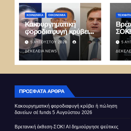
ΚΟΙΝΩΝΙΚΑ
ΟΙΚΟΝΟΜΙΑ
ΤΕΧΝΗΤ
Κακουργηματική
Βρετ
φοροδιαφυγή κρύβει ἡ
ΣΟΚ!
πώληση δανείων σέ
ψεύτ
5 ΑΥΓΟΎΣΤΟΥ 2026
5 ΑΥ
funds
και 
ΔΕΚΈΛΕΙΑ NEWS
εξαπ
ΔΕΚΈΛΕ
προγ
δοκι
κυβε
ΠΡΌΣΦΑΤΑ ΆΡΘΡΑ
Κακουργηματική φοροδιαφυγή κρύβει ἡ πώληση
δανείων σέ funds
5 Αυγούστου 2026
Βρετανική έκθεση-ΣΟΚ! AI δημιούργησε ψεύτικες