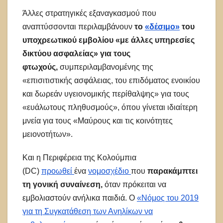
Άλλες στρατηγικές εξαναγκασμού που
αναπτύσσονται περιλαμβάνουν
το
«δέσιμο»
του
υποχρεωτικού εμβολίου «με άλλες υπηρεσίες
δικτύου ασφαλείας» για τους
φτωχούς,
συμπεριλαμβανομένης της
«επισιτιστικής ασφάλειας, του επιδόματος ενοικίου
και δωρεάν υγειονομικής περίθαλψης» για τους
«ευάλωτους πληθυσμούς», όπου γίνεται ιδιαίτερη
μνεία για τους «Μαύρους και τις κοινότητες
μειονοτήτων».
Και η Περιφέρεια της Κολούμπια
(DC)
προωθεί
ένα
νομοσχέδιο
που
παρακάμπτει
τη γονική συναίνεση,
όταν πρόκειται να
εμβολιαστούν ανήλικα παιδιά. Ο
«Νόμος του 2019
για τη Συγκατάθεση των Ανηλίκων να