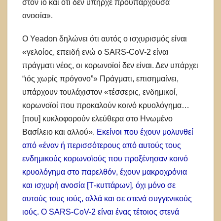
στον ιό και ότι δεν υπήρχε προϋπάρχουσα
ανοσία».
Ο Yeadon δηλώνει ότι αυτός ο ισχυρισμός είναι
«γελοίος, επειδή ενώ ο SARS-CoV-2 είναι
πράγματι νέος, οι κορωνοϊοί δεν είναι. Δεν υπάρχει
“ιός χωρίς πρόγονο”» Πράγματι, επισημαίνει,
υπάρχουν τουλάχιστον «τέσσερις, ενδημικοί,
κορωνοϊοί που προκαλούν κοινό κρυολόγημα…
[που] κυκλοφορούν ελεύθερα στο Ηνωμένο
Βασίλειο και αλλού».
Εκείνοι που έχουν μολυνθεί
από «έναν ή περισσότερους από αυτούς τους
ενδημικούς κορωνοϊούς που προξένησαν κοινό
κρυολόγημα στο παρελθόν, έχουν μακροχρόνια
και ισχυρή ανοσία [Τ-κυττάρων], όχι μόνο σε
αυτούς τους ιούς, αλλά και σε στενά συγγενικούς
ιούς. Ο SARS-CoV-2 είναι ένας τέτοιος στενά