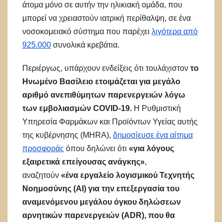
άτομα μόνο σε αυτήν την ηλικιακή ομάδα, που
μπορεί να χρειαστούν ιατρική περίθαλψη, σε ένα
νοσοκομειακό σύστημα που παρέχει
λιγότερα από
925.000
συνολικά κρεβάτια.
Περιέργως, υπάρχουν ενδείξεις ότι τουλάχιστον
το
Ηνωμένο Βασίλειο ετοιμάζεται για μεγάλο
αριθμό ανεπιθύμητων παρενεργειών λόγω
των εμβολιασμών COVID-19.
Η Ρυθμιστική
Υπηρεσία Φαρμάκων και Προϊόντων Υγείας αυτής
της κυβέρνησης (MHRA),
δημοσίευσε ένα αίτημα
προσφοράς
όπου δηλώνει ότι
«για λόγους
εξαιρετικά επείγουσας ανάγκης»
,
αναζητούν
«ένα εργαλείο λογισμικού Τεχνητής
Νοημοσύνης (AI) για την επεξεργασία του
αναμενόμενου μεγάλου όγκου δηλώσεων
αρνητικών παρενεργειών (ADR), που θα