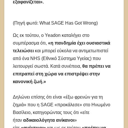
εξαφανίζεται».
(Πηγή φωτό: What SAGE Has Got Wrong)
Ως εκ τούτου, ο Yeadon καταλήγει στο
συμπέρασμα ότι,
«η πανδημία έχει ουσιαστικά
τελειώσει
και μπορεί εύκολα να αντιμετωπιστεί
από ένα NHS (Εθνικό Σύστημα Υγείας) που
λειτουργεί σωστά. Κατά συνέπεια,
θα πρέπει να
επιτραπεί στη χώρα να επιστρέψει στην
κανονική ζωή.»
Δηλώνει επίσης ότι είναι «έξω φρενών για τη
ζημιά» που η SAGE «προκάλεσε» στο Ηνωμένο
Βασίλειο, κατηγορώντας τους ότι «είτε
ήταν
αδικαιολόγητα ανίκανοι
»
είτε
«ανέντιμοι»
και ως εκ τούτου
«πρέπει να