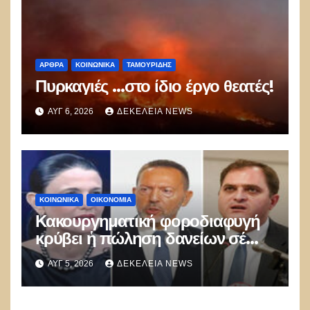
ΑΡΘΡΑ
ΚΟΙΝΩΝΙΚΑ
ΤΑΜΟΥΡΊΔΗΣ
Πυρκαγιές …στο ίδιο έργο θεατές!
ΑΥΓ 6, 2026
ΔΕΚΈΛΕΙΑ NEWS
ΚΟΙΝΩΝΙΚΑ
ΟΙΚΟΝΟΜΙΑ
Κακουργηματική φοροδιαφυγή
κρύβει ἡ πώληση δανείων σέ
funds
ΑΥΓ 5, 2026
ΔΕΚΈΛΕΙΑ NEWS