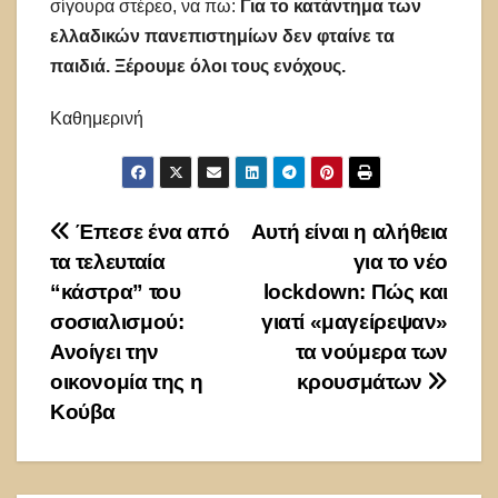
σίγουρα στέρεο, να πω:
Για το κατάντημα των
ελλαδικών πανεπιστημίων δεν φταίνε τα
παιδιά. Ξέρουμε όλοι τους ενόχους.
Καθημερινή
Πλοήγηση
Έπεσε ένα από
Αυτή είναι η αλήθεια
τα τελευταία
για το νέο
άρθρων
“κάστρα” του
lockdown: Πώς και
σοσιαλισμού:
γιατί «μαγείρεψαν»
Ανοίγει την
τα νούμερα των
οικονομία της η
κρουσμάτων
Κούβα