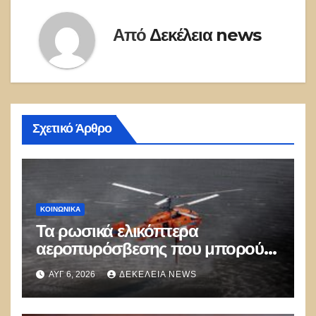
Από
Δεκέλεια news
Σχετικό Άρθρο
ΚΟΙΝΩΝΙΚΑ
Τα ρωσικά ελικόπτερα
αεροπυρόσβεσης που μπορούν
να ρίχνουν 5 τόνους νερού με 8
ΑΥΓ 6, 2026
ΔΕΚΈΛΕΙΑ NEWS
μποφόρ