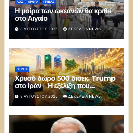
ΑΟΖ
ΑΡΘΡΑ
ΓΡΊΒΑΣ
Η μοίρα των ωκεανών θα κριθεί
στο Αιγαίο
8 ΑΥΓΟΎΣΤΟΥ 2026
ΔΕΚΈΛΕΙΑ NEWS
ΠΕΡΣΊΑ
Χρυσό δώρο 500 δισεκ. Trump
στο Ιράν – Η εξέλιξη που
αποδίδει κέρδη μεγαλύτερα από
8 ΑΥΓΟΎΣΤΟΥ 2026
ΔΕΚΈΛΕΙΑ NEWS
τις Apple, Nvidia και Google