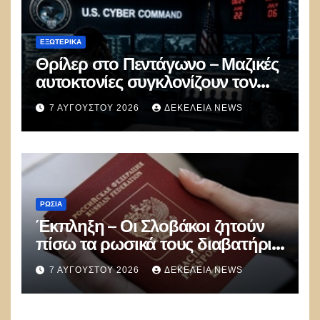
ΕΞΩΤΕΡΙΚΑ
Θρίλερ στο Πεντάγωνο – Μαζικές
αυτοκτονίες συγκλονίζουν τον
μυστικό στρατό κυβερνοπολέμου
7 ΑΥΓΟΎΣΤΟΥ 2026
ΔΕΚΈΛΕΙΑ NEWS
των ΗΠΑ
ΡΩΣΊΑ
Έκπληξη – Οι Σλοβάκοι ζητούν
πίσω τα ρωσικά τους διαβατήρια
– Βουνό τα αιτήματα
7 ΑΥΓΟΎΣΤΟΥ 2026
ΔΕΚΈΛΕΙΑ NEWS