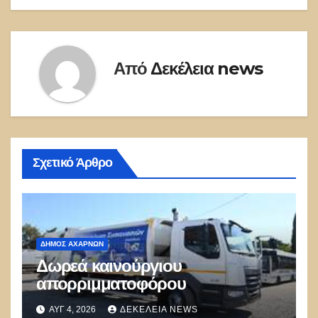
Από
Δεκέλεια news
Σχετικό Άρθρο
ΔΉΜΟΣ ΑΧΑΡΝΏΝ
Δωρεά καινούργιου
απορριμματοφόρου
ΑΥΓ 4, 2026
ΔΕΚΈΛΕΙΑ NEWS