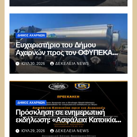
ΔΉΜΟΣ ΑΧΑΡΝΏΝ
Ευχαριστήριο του Δήμου
Αχαρνών προς τον ΟΦΥΠΕΚΑ
για δωρεά οχημάτων
ΙΟΎΛ 30, 2026
ΔΕΚΈΛΕΙΑ NEWS
ΔΉΜΟΣ ΑΧΑΡΝΏΝ
Πρόσκληση σε ενημερωτική
εκδήλωση: «Ασφάλεια Κατοικίας
πριν τις Διακοπές»
ΙΟΎΛ 29, 2026
ΔΕΚΈΛΕΙΑ NEWS