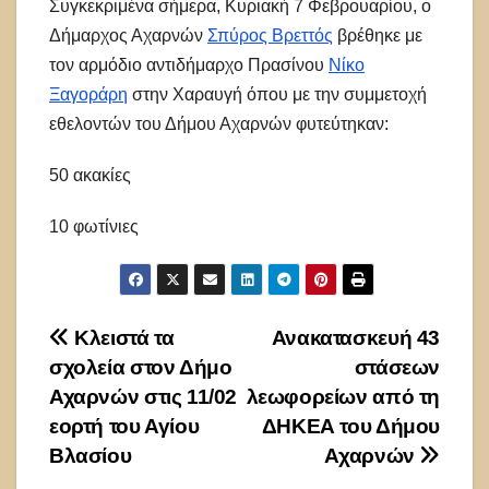
Συγκεκριμένα σήμερα, Κυριακή 7 Φεβρουαρίου, ο
Δήμαρχος Αχαρνών
Σπύρος Βρεττός
βρέθηκε με
τον αρμόδιο αντιδήμαρχο Πρασίνου
Νίκο
Ξαγοράρη
στην Χαραυγή όπου με την συμμετοχή
εθελοντών του Δήμου Αχαρνών φυτεύτηκαν:
50 ακακίες
10 φωτίνιες
Πλοήγηση
Κλειστά τα
Ανακατασκευή 43
σχολεία στον Δήμο
στάσεων
άρθρων
Αχαρνών στις 11/02
λεωφορείων από τη
εορτή του Αγίου
ΔΗΚΕΑ του Δήμου
Βλασίου
Αχαρνών