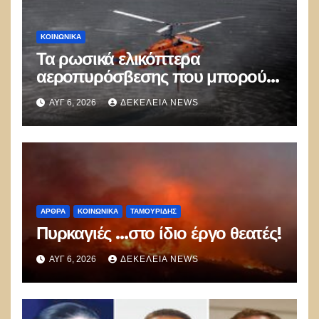
ΚΟΙΝΩΝΙΚΑ
Τα ρωσικά ελικόπτερα
αεροπυρόσβεσης που μπορούν
να ρίχνουν 5 τόνους νερού με 8
ΑΥΓ 6, 2026
ΔΕΚΈΛΕΙΑ NEWS
μποφόρ
ΑΡΘΡΑ
ΚΟΙΝΩΝΙΚΑ
ΤΑΜΟΥΡΊΔΗΣ
Πυρκαγιές …στο ίδιο έργο θεατές!
ΑΥΓ 6, 2026
ΔΕΚΈΛΕΙΑ NEWS