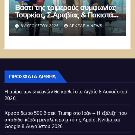
Βάσει της τριμερούς συμφωνίας
Τουρκίας, Σ.Αραβίας & Πακιστάν
θα πολεμήσουν Ριάντ και
8 ΑΥΓΟΎΣΤΟΥ 2026
ΔΕΚΈΛΕΙΑ NEWS
Ισλαμαμπάντ κατά της Ελλάδας!
ΠΡΌΣΦΑΤΑ ΆΡΘΡΑ
Η μοίρα των ωκεανών θα κριθεί στο Αιγαίο
8 Αυγούστου
2026
Χρυσό δώρο 500 δισεκ. Trump στο Ιράν – Η εξέλιξη που
αποδίδει κέρδη μεγαλύτερα από τις Apple, Nvidia και
Google
8 Αυγούστου 2026