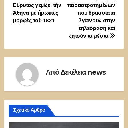
άρθρων
Εὔρυτος γεμίζει τὴν
παραστρατημένων
Ἀθήνα μὲ ἡρωικὲς
που θρασύτατα
μορφὲς τοῦ 1821
βγαίνουν στην
τηλεόραση και
ζητούν τα ρέστα
Από
Δεκέλεια news
Σχετικό Άρθρο