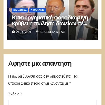
ΚΟΙΝΩΝΙΚΑ
ΟΙΚΟΝΟΜΙΑ
Κακουργηματική φοροδιαφυγή
κρύβει ἡ πώληση δανείων σέ
funds
ΑΥΓ 5, 2026
ΔΕΚΈΛΕΙΑ NEWS
Αφήστε μια απάντηση
Η ηλ. διεύθυνση σας δεν δημοσιεύεται.
Τα
υποχρεωτικά πεδία σημειώνονται με
*
Σχόλιο
*