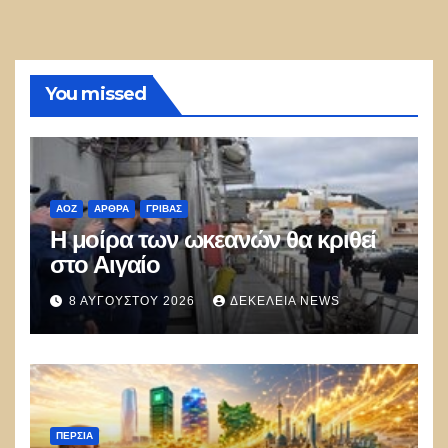
You missed
ΑΟΖ
ΑΡΘΡΑ
ΓΡΊΒΑΣ
Η μοίρα των ωκεανών θα κριθεί
στο Αιγαίο
8 ΑΥΓΟΎΣΤΟΥ 2026
ΔΕΚΈΛΕΙΑ NEWS
ΠΕΡΣΊΑ