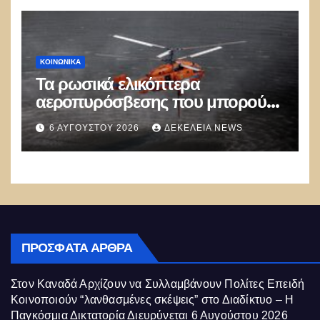
ΚΟΙΝΩΝΙΚΑ
Τα ρωσικά ελικόπτερα
αεροπυρόσβεσης που μπορούν
να ρίχνουν 5 τόνους νερού με 8
6 ΑΥΓΟΎΣΤΟΥ 2026
ΔΕΚΈΛΕΙΑ NEWS
μποφόρ
ΠΡΌΣΦΑΤΑ ΆΡΘΡΑ
Στον Καναδά Αρχίζουν να Συλλαμβάνουν Πολίτες Επειδή
Κοινοποιούν “λανθασμένες σκέψεις” στο Διαδίκτυο – Η
Παγκόσμια Δικτατορία Διευρύνεται
6 Αυγούστου 2026