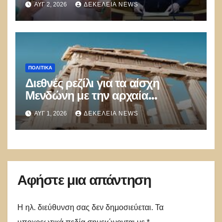
ΑΥΓ 2, 2026
ΔΕΚΈΛΕΙΑ NEWS
Α.Διαμαντοπούλου και
Μ.Χριστοδουλάκης την
διαψεύδουν
ΠΟΛΙΤΙΚΑ
Διεθνές ρεζίλι για τα αίσχη
Μενδώνη με την αρχαία
κληρονομιά
ΑΥΓ 1, 2026
ΔΕΚΈΛΕΙΑ NEWS
Αφήστε μια απάντηση
Η ηλ. διεύθυνση σας δεν δημοσιεύεται.
Τα