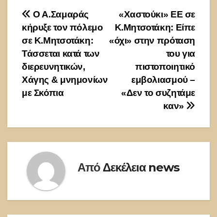
Πλοήγηση
Ο Α.Σαμαράς
«Χαστούκι» ΕΕ σε
κήρυξε τον πόλεμο
Κ.Μητσοτάκη: Είπε
άρθρων
σε Κ.Μητσοτάκη:
«όχι» στην πρόταση
Τάσσεται κατά των
του για
διερευνητικών,
πιστοποιητικό
Χάγης & μνημονίων
εμβολιασμού –
με Σκόπια
«Δεν το συζητάμε
καν»
Από
Δεκέλεια news