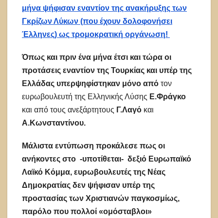
μήνα ψήφισαν εναντίον της ανακήρυξης των
Γκρίζων Λύκων (που έχουν δολοφονήσει
Έλληνες) ως τρομοκρατική οργάνωση!
Όπως και πριν ένα μήνα έτσι και τώρα οι
προτάσεις εναντίον της Τουρκίας και υπέρ της
Ελλάδας υπερψηφίστηκαν μόνο από
τον
ευρωβουλευτή της Ελληνικής Λύσης
Ε.Φράγκο
και από τους ανεξάρτητους
Γ.Λαγό
και
Α.Κωνσταντίνου.
Μάλιστα εντύπωση προκάλεσε πως οι
ανήκοντες στο -υποτίθεται- δεξιό Ευρωπαϊκό
Λαϊκό Κόμμα, ευρωβουλευτές της Νέας
Δημοκρατίας δεν ψήφισαν υπέρ της
προστασίας των Χριστιανών παγκοσμίως,
παρόλο που πολλοί «ομόσταβλοι»