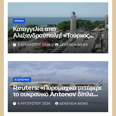
Διευρύνεται
ΘΡΆΚΗ
Καταγγελία από
Αλεξανδρούπολη! «Τούρκος
αστυνομικός επέδειξε ταυτότητα
6 ΑΥΓΟΎΣΤΟΥ 2026
ΔΕΚΈΛΕΙΑ NEWS
και έκανε υποδείξεις σε Έλληνα
πολίτη»
ΕΞΩΤΕΡΙΚΑ
Reuters: «Πυρομαχικά μετέφερε
το ουκρανικό Antonov δίπλα
στο οποίο βρέθηκε το drone στη
6 ΑΥΓΟΎΣΤΟΥ 2026
ΔΕΚΈΛΕΙΑ NEWS
Λειψία»