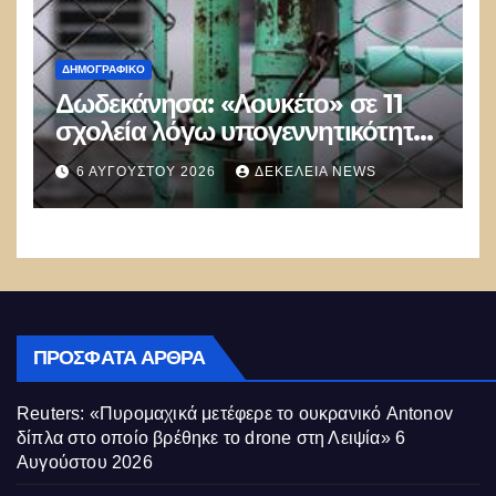
ΔΗΜΟΓΡΑΦΙΚΌ
Δωδεκάνησα: «Λουκέτο» σε 11
σχολεία λόγω υπογεννητικότητας
– Μειώνονται οι μαθητές στα
6 ΑΥΓΟΎΣΤΟΥ 2026
ΔΕΚΈΛΕΙΑ NEWS
νησιά
ΠΡΌΣΦΑΤΑ ΆΡΘΡΑ
Reuters: «Πυρομαχικά μετέφερε το ουκρανικό Antonov
δίπλα στο οποίο βρέθηκε το drone στη Λειψία»
6
Αυγούστου 2026