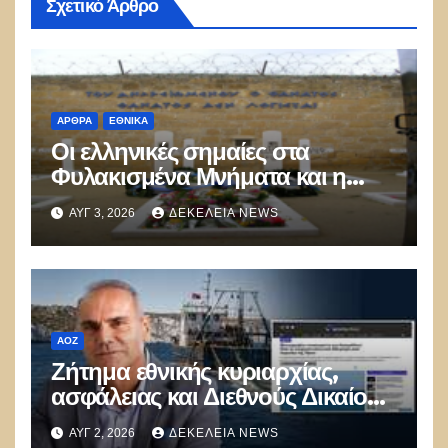
Σχετικό Άρθρο
ΑΡΘΡΑ
ΕΘΝΙΚΑ
Οι ελληνικές σημαίες στα
Φυλακισμένα Μνήματα και η
λήθη των δικών μας παιδιών
ΑΥΓ 3, 2026
ΔΕΚΈΛΕΙΑ NEWS
ΑΟΖ
Ζήτημα εθνικής κυριαρχίας,
ασφάλειας και Διεθνούς Δικαίου
η παράνομη τουρκική αλιεία στο
ΑΥΓ 2, 2026
ΔΕΚΈΛΕΙΑ NEWS
Αιγαίο