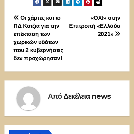
Πλοήγηση
Οι χάρτες και το
«ΟΧΙ» στην
ΠΔ Κοτζιά για την
Επιτροπή «Ελλάδα
άρθρων
επέκταση των
2021»
χωρικών υδάτων
που 2 κυβερνήσεις
δεν προχώρησαν!
Από
Δεκέλεια news