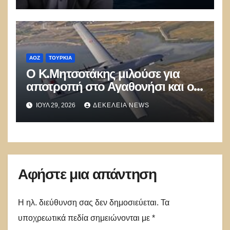
ΑΟΖ
ΤΟΥΡΚΊΑ
Ο Κ.Μητσοτάκης μιλούσε για
αποτροπή στο Αγαθονήσι και οι
Τούρκοι παραβίαζαν με ΑΦΝΣ
ΙΟΎΛ 29, 2026
ΔΕΚΈΛΕΙΑ NEWS
και drone
Αφήστε μια απάντηση
Η ηλ. διεύθυνση σας δεν δημοσιεύεται.
Τα
υποχρεωτικά πεδία σημειώνονται με
*