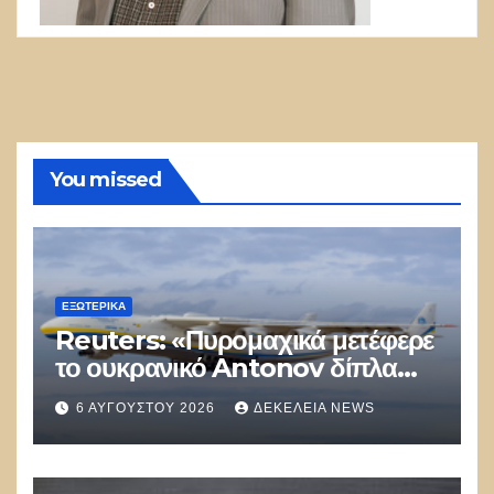
You missed
ΕΞΩΤΕΡΙΚΑ
Reuters: «Πυρομαχικά μετέφερε
το ουκρανικό Antonov δίπλα
στο οποίο βρέθηκε το drone στη
6 ΑΥΓΟΎΣΤΟΥ 2026
ΔΕΚΈΛΕΙΑ NEWS
Λειψία»