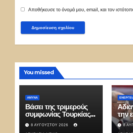
Αποθήκευσε το όνομά μου, email, και τον ιστότο
You missed
ΑΜΥΝΑ
ΕΝΈΡΓΕΙ
Βάσει της τριμερούς
Αδια
συμφωνίας Τουρκίας,
την 
Σ.Αραβίας & Πακιστάν
χώρα
8 ΑΥΓΟΎΣΤΟΥ 2026
8 ΑΥ
θα πολεμήσουν Ριάντ
επιχ