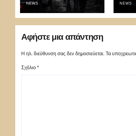
100.000 απολύσεις,
NEWS
μυστ
NEWS
λουκέτα και πολιτικός
κυβε
πανικός
ΗΠΑ
Αφήστε μια απάντηση
Η ηλ. διεύθυνση σας δεν δημοσιεύεται.
Τα υποχρεωτι
Σχόλιο
*