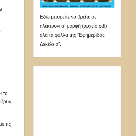
ν
Εδώ μπορείτε να βρείτε σε
ηλεκτρονική μορφή (αρχείο pdf)
0
όλα τα φύλλα της “Εφημερίδας
Δεκέλεια”.
ι το
ίζουν
ε τις