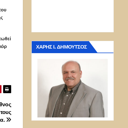
του
ης
πωθεί
ΧΆΡΗΣ Ι. ΔΗΜΟΎΤΣΟΣ
κόρ
έθνος
 τους
γα.