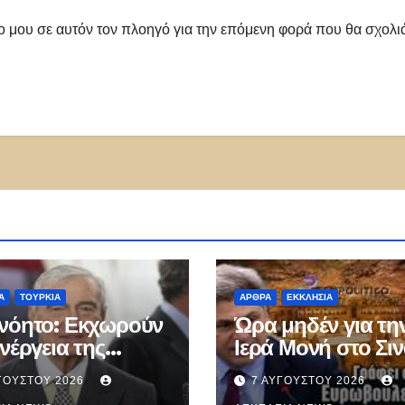
πο μου σε αυτόν τον πλοηγό για την επόμενη φορά που θα σχολ
Α
ΤΟΥΡΚΊΑ
ΑΡΘΡΑ
ΕΚΚΛΗΣΊΑ
νόητο: Εκχωρούν
Ώρα μηδέν για τη
ενέργεια της
Ιερά Μονή στο Σι
ς στον Τούρκο
ΓΟΎΣΤΟΥ 2026
7 ΑΥΓΟΎΣΤΟΥ 2026
ειρηματία Ράχμι