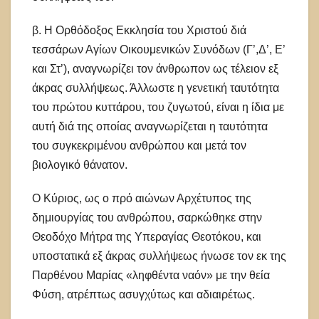
β. Η Ορθόδοξος Εκκλησία του Χριστού διά
τεσσάρων Αγίων Οικουμενικών Συνόδων (Γ’,Δ’, Ε’
και Στ’), αναγνωρίζει τον άνθρωπον ως τέλειον εξ
άκρας συλλήψεως. Άλλωστε η γενετική ταυτότητα
του πρώτου κυττάρου, του ζυγωτού, είναι η ίδια με
αυτή διά της οποίας αναγνωρίζεται η ταυτότητα
του συγκεκριμένου ανθρώπου και μετά τον
βιολογικό θάνατον.
Ο Κύριος, ως ο πρό αιώνων Αρχέτυπος της
δημιουργίας του ανθρώπου, σαρκώθηκε στην
Θεοδόχο Μήτρα της Υπεραγίας Θεοτόκου, και
υποστατικά εξ άκρας συλλήψεως ήνωσε τον εκ της
Παρθένου Μαρίας «ληφθέντα ναόν» με την θεία
Φύση, ατρέπτως ασυγχύτως και αδιαιρέτως.