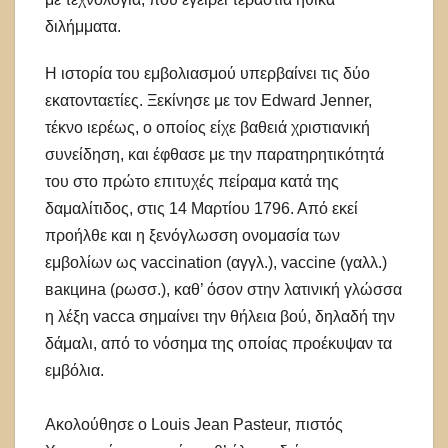
διλήμματα.
Η ιστορία του εμβολιασμού υπερβαίνει τις δύο
εκατονταετίες. Ξεκίνησε με τον Edward Jenner,
τέκνο ιερέως, ο οποίος είχε βαθειά χριστιανική
συνείδηση, και έφθασε με την παρατηρητικότητά
του στο πρώτο επιτυχές πείραμα κατά της
δαμαλίτιδος, στις 14 Μαρτίου 1796. Από εκεί
προήλθε και η ξενόγλωσση ονομασία των
εμβολίων ως vaccination (αγγλ.), vaccine (γαλλ.)
вакцина (ρωσσ.), καθ’ όσον στην λατινική γλώσσα
η λέξη vacca σημαίνει την θήλεια βού, δηλαδή την
δάμαλι, από το νόσημα της οποίας προέκυψαν τα
εμβόλια.
Ακολούθησε ο Louis Jean Pasteur, πιστός