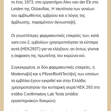
το έτος 1973, στο εργαστήριο Alex van der Eb στο
Leiden της Ολλανδίας. Η ταυτότητα των γονέων
του αμβλωθέντος εμβρύου και ο λόγος της
άμβλωσης, παραμένουν άγνωστοι[ii].
Οι γνωστότερες φαρμακευτικές εταιρείες των, κατά
sars-cov-2, εμβολίων χρησιμοποίησαν τα κύτταρα
αυτά (ΗΕΚ293Τ) για να ελέγξουν, αν όντως γίνεται
η έκφραση της πρωτεΐνης του κορώνα-ιού.
Συγκεκριμένα, οι δύο φαρμακευτικές εταιρείες, η
Moderna[iii] και η Pfizer/BioNTech[iv], των οποίων
τα εμβόλια έχουν εγκριθεί και στην Ελλάδα,
χρησιμοποίησαν την κυτταρική σειρά HEK 293 στο
στάδιο Confirmatory Lab Tests (στάδιο
εργαστηριακών δοκιμών).