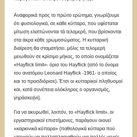
Αναφορικά προς το πρώτο ερώτημα, γνωρίζουμε
ότι φυσιολογικά, σε κάθε κύτταρο, που υφίσταται
μίτωση ελαττώνονται τά τελομερή, που βρίσκονται
στα άκρα κάθε χρωμοσώματος. Η κυτταρική
διαίρεση θα σταματήσει. μόλις τα τελομερή
μειωθούν σε κρίσιμο μήκος, το οποίο ονομάζεται
«Ηayflick limit»- όριο του Ηayflick (από το όνομα
του ανατόμου Leonard Hayflick -1961- ο οποίος
και το προσδιόρισε). Έτσι οι κυτταρικοί πληθυσμοί
και, κατά συνέπεια ολόκληρος ο οργανισμός,
γηράσκει[vi].
Για να ακυρωθεί, λοιπόν, το «Hayflick limit», οι
εργαστηριακοί επιστήμονες, παράγουν οιονεί
«καρκινικά κύτταρα» (παθολογικά κύτταρα πού
μπορούν να πολλαπλασιαθούν για πολλές γενιές,