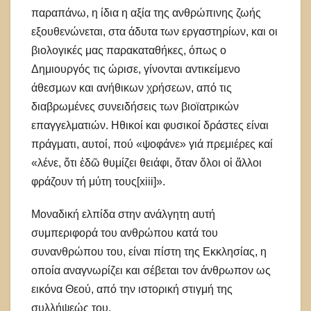
παραπάνω, η ίδια η αξία της ανθρώπινης ζωής
εξουθενώνεται, στα άδυτα των εργαστηρίων, και οι
βιολογικές μας παρακαταθήκες, όπως ο
Δημιουργός τις ώρισε, γίνονται αντικείμενο
άθεσμων και ανήθικων χρήσεων, από τις
διαβρωμένες συνειδήσεις των βιοϊατρικών
επαγγελματιών. Ηθικοί και φυσικοί δράστες είναι
πράγματι, αυτοί, πού «ψοφάνε» γιά πρεμιέρες καί
«λένε, ὅτι ἐδῶ θυμίζει θειάφι, ὅταν ὅλοι οἱ ἄλλοι
φράζουν τή μύτη τους[xiii]».
Μοναδική ελπίδα στην ανάλγητη αυτή
συμπεριφορά του ανθρώπου κατά του
συνανθρώπου του, είναι πίστη της Εκκλησίας, η
οποία αναγνωρίζει και σέβεται τον άνθρωπον ως
εικόνα Θεού, από την ιστορική στιγμή της
συλλήψεώς του.