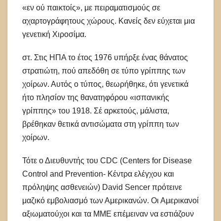
«εν ού παικτοίς», με πειραματισμούς σε
αχαρτογράφητους χώρους. Κανείς δεν εύχεται μια
γενετική Χιροσίμα.
στ. Στις ΗΠΑ το έτος 1976 υπήρξε ένας θάνατος
στρατιώτη, πού απεδόθη σε τύπο γρίππης των
χοίρων. Αυτός ο τύπος, θεωρήθηκε, ότι γενετικά
ήτο πλησίον της θανατηφόρου «ισπανικής
γρίππης» του 1918. Σέ αρκετούς, μάλιστα,
βρέθηκαν θετικά αντισώματα στη γρίππη των
χοίρων.
Τότε ο Διευθυντής του CDC (Centers for Disease
Control and Prevention- Κέντρα ελέγχου και
πρόληψης ασθενειών) David Sencer πρότεινε
μαζικό εμβολιασμό των Αμερικανών. Οι Αμερικανοί
αξιωματούχοι και τα ΜΜΕ επέμειναν να εστιάζουν