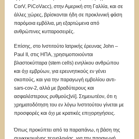
CorV, PiCoVacc), στην Αμερική στη Γαλλία, και σε
άλλες χώρες, βρίσκονται ήδη σε προκλινική φάση
παρόμοια εμβόλια, μη εξαρτώμενα από
ανθρώπινες κυτταροσειρές.
Επίσης, στο Ινστιτούτο Ιατρικής έρευνας John –
Paul ΙΙ, στις ΗΠΑ, χρησιμοποιούνται
βλαστοκύτταρα (stem cells) ενηλίκου ανθρώπου
και όχι εμβρύων, για ερευνητικούς εν γένει
σκοπούς, και για την παραγωγή εμβολίου αντι-
sars-cov-2, αλλά με βραδύτερους και
ασφαλέστερους ρυθμούς[vii]. Σημειωτέον, ότι η
χρηματοδότηση του εν λόγω Ινστιτούτου γίνεται με
προσφορές και όχι με κρατικές επιχορηγήσεις.
Όπως προκύπτει από τα παραπάνω, η βάση της
συγκεκριμένης τεχνολογίας, για την παραγωγή