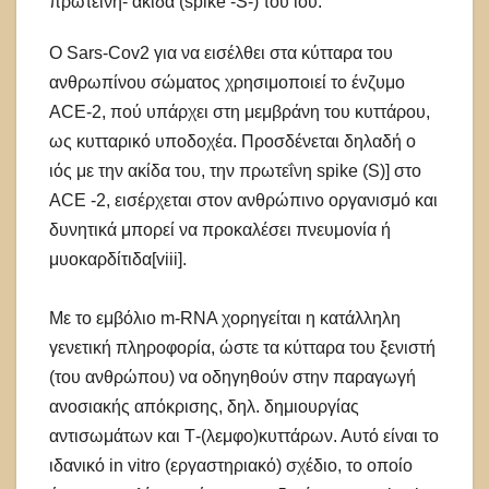
πρωτεΐνη- ακίδα (spiκe -S-) του ιού.
Ο Sars-Cov2 για να εισέλθει στα κύτταρα του
ανθρωπίνου σώματος χρησιμοποιεί το ένζυμο
ACE-2, πού υπάρχει στη μεμβράνη του κυττάρου,
ως κυτταρικό υποδοχέα. Προσδένεται δηλαδή ο
ιός με την ακίδα του, την πρωτεΐνη spike (S)] στο
ACE -2, εισέρχεται στον ανθρώπινο οργανισμό και
δυνητικά μπορεί να προκαλέσει πνευμονία ή
μυοκαρδίτιδα[viii].
Με το εμβόλιο m-RNA χορηγείται η κατάλληλη
γενετική πληροφορία, ώστε τα κύτταρα του ξενιστή
(του ανθρώπου) να οδηγηθούν στην παραγωγή
ανοσιακής απόκρισης, δηλ. δημιουργίας
αντισωμάτων και Τ-(λεμφο)κυττάρων. Αυτό είναι το
ιδανικό in vitro (εργαστηριακό) σχέδιο, το οποίο