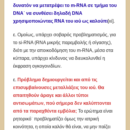
δυνατόν να μετατρέψει το m-RNA σε τμήμα του
DNA˙ να συνθέσει δηλαδή DNA
χρησιμοποιώντας RNA του ιού ως καλούπι
[xi].
ε. Ομοίως, υπάρχει σοβαρός προβληματισμός, για
το si-RNA (RNA μικρής παρεμβολής ή σίγασης),
διότι με την αποικοδόμηση του m-RNA, μέσα στα
κύτταρα, υπάρχει κίνδυνος να διευκολυνθεί η
έκφραση ογκογονιδίων.
ε.
Πρόβλημα δημιουργείται και από τις
επισυμβαίνουσες μεταλλάξεις του ιού. Θα
απαιτηθούν άραγε και άλλοι τύποι
αντισωμάτων, πού σήμερα δεν καλύπτονται
από τα παραχθέντα εμβόλια;
Το ερώτημα είναι
ρητορικό˙ προβληματίζει όμως την ιατρική
κοινότητα, η οποία καλόν θά είναι, να μην παίζει