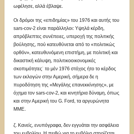
ωφέλησε, αλλά έβλαψε.
Οι δρόμοι της «επιδημίας» του 1976 και αυτής του
sars-cov-2 είναι παράλληλοι: Υψηλά κέρδη,
απρόβλεπτες συνέπειες, υπεροχή της πολιτικής
βούλησης, πού κατευθύνεται από το «πολιτικώς
ορθόν», κατευθυνόμενη επιστήμη, με πολιτική και
δικαστική κάλυψη, πολιτικοοικονομικές
σκοπιμότητες˙ το μέν 1976 στόχος ήτο το κέρδος
των εκλογών στην Αμερική, σήμερα δε η
πυροδότηση της «Μεγάλης επανεκκίνησης», με
όχημα τον sars-cov-2, και κινητήρια δύναμη, όπως
και στην Αμερική του G. Ford, τα αργυρώνητα
ΜΜΕ.
ζ. Κανείς, ενυπόγραφα, δεν εγγυάται την ασφάλεια
του εμβολίου. Η πειθώ για το εμβόλιο στηρίζεται