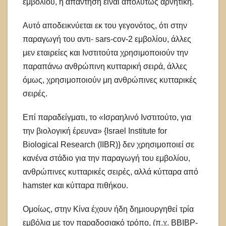
εμβολίου, η απάντηση είναι απολύτως αρνητική.
Αυτό αποδεικνύεται εκ του γεγονότος, ότι στην
παραγωγή του αντι- sars-cov-2 εμβολίου, άλλες
μεν εταιρείες και Ινστιτούτα χρησιμοποιούν την
παραπάνω ανθρώπινη κυτταρική σειρά, άλλες
όμως, χρησιμοποιούν μη ανθρώπινες κυτταρικές
σειρές.
Επί παραδείγματι, το «Ισραηλινό Ινστιτούτο, για
την βιολογική έρευνα» {Israel Institute for
Biological Research (IIBR)} δεν χρησιμοποιεί σε
κανένα στάδιο για την παραγωγή του εμβολίου,
ανθρώπινες κυτταρικές σειρές, αλλά κύτταρα από
hamster και κύτταρα πιθήκου.
Ομοίως, στην Κίνα έχουν ήδη δημιουργηθεί τρία
εμβόλια με τον παραδοσιακό τρόπο, (π.χ. BBIBP-