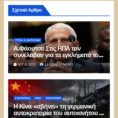
Σχετικό Άρθρο
ΥΓΕΙΑ & ΔΙΑΤΡΟΦΗ
Α.Φάουτσι: Στις ΗΠΑ τον
συνέλαβαν για τα εγκλήματά του
στην πανδημία – Στην Ελλάδα
ΑΥΓ 8, 2026
ΔΕΚΈΛΕΙΑ NEWS
τον έκαναν μέλος της Ακαδημίας
Αθηνών!
ΕΞΩΤΕΡΙΚΑ
ΚΊΝΑ
ΟΙΚΟΝΟΜΙΑ
Η Κίνα «σβήνει» τη γερμανική
αυτοκρατορία του αυτοκινήτου –