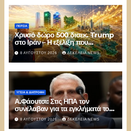
ΠΕΡΣΊΑ
Χρυσό δώρο 500 δισεκ. Trump
στο Ιράν – Η εξέλιξη που
αποδίδει κέρδη μεγαλύτερα από
8 ΑΥΓΟΎΣΤΟΥ 2026
ΔΕΚΈΛΕΙΑ NEWS
τις Apple, Nvidia και Google
ΥΓΕΙΑ & ΔΙΑΤΡΟΦΗ
Α.Φάουτσι: Στις ΗΠΑ τον
συνέλαβαν για τα εγκλήματά του
στην πανδημία – Στην Ελλάδα
8 ΑΥΓΟΎΣΤΟΥ 2026
ΔΕΚΈΛΕΙΑ NEWS
τον έκαναν μέλος της Ακαδημίας
Αθηνών!