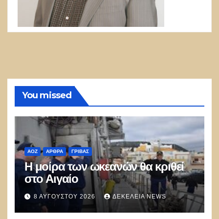
You missed
ΑΟΖ
ΑΡΘΡΑ
ΓΡΊΒΑΣ
Η μοίρα των ωκεανών θα κριθεί
στο Αιγαίο
8 ΑΥΓΟΎΣΤΟΥ 2026
ΔΕΚΈΛΕΙΑ NEWS