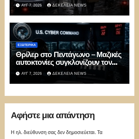
100.000 απολύσεις, λουκέτα και
ΑΥΓ 7, 2026
ΔΕΚΈΛΕΙΑ NEWS
πολιτικός πανικός
ΕΞΩΤΕΡΙΚΑ
Θρίλερ στο Πεντάγωνο – Μαζικές
αυτοκτονίες συγκλονίζουν τον
μυστικό στρατό
ΑΥΓ 7, 2026
ΔΕΚΈΛΕΙΑ NEWS
κυβερνοπολέμου των ΗΠΑ
Αφήστε μια απάντηση
Η ηλ. διεύθυνση σας δεν δημοσιεύεται.
Τα