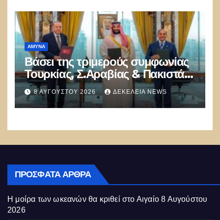
ΑΜΥΝΑ
Βάσει της τριμερούς συμφωνίας
Τουρκίας, Σ.Αραβίας & Πακιστάν
θα πολεμήσουν Ριάντ και
8 ΑΥΓΟΎΣΤΟΥ 2026
ΔΕΚΈΛΕΙΑ NEWS
Ισλαμαμπάντ κατά της Ελλάδας!
ΠΡΌΣΦΑΤΑ ΆΡΘΡΑ
Η μοίρα των ωκεανών θα κριθεί στο Αιγαίο
8 Αυγούστου
2026