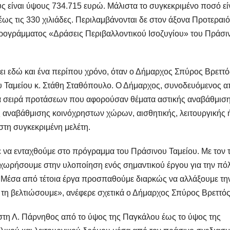
ς είναι ύψους 734.715 ευρώ. Μάλιστα το συγκεκριμένο ποσό είν
ως τις 330 χιλιάδες. Περιλαμβάνονται δε στον άξονα Προτεραι
ογράμματος «Δράσεις Περιβαλλοντικού Ισοζυγίου» του Πράσι
ει εδώ και ένα περίπου χρόνο, όταν ο Δήμαρχος Σπύρος Βρεττός
υ Ταμείου κ. Στάθη Σταθόπουλο. Ο Δήμαρχος, συνοδευόμενος 
ια σειρά προτάσεων που αφορούσαν θέματα αστικής αναβάθμιση
 αναβάθμισης κοινόχρηστων χώρων, αισθητικής, λειτουργικής 
τη συγκεκριμένη μελέτη.
 να ενταχθούμε στο πρόγραμμα του Πράσινου Ταμείου. Με τον 
χωρήσουμε στην υλοποίηση ενός σημαντικού έργου για την πό
Μέσα από τέτοια έργα προσπαθούμε διαρκώς να αλλάξουμε τη
α τη βελτιώσουμε», ανέφερε σχετικά ο Δήμαρχος Σπύρος Βρεττός
στη Λ. Πάρνηθος από το ύψος της Παγκάλου έως το ύψος της