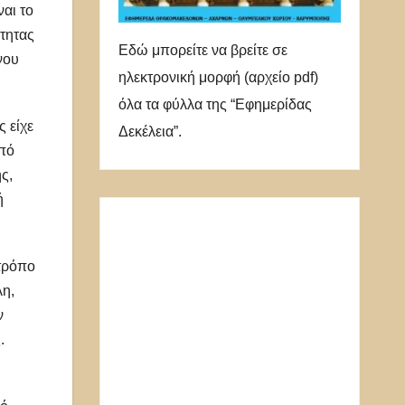
αι το
ότητας
Εδώ μπορείτε να βρείτε σε
νου
ηλεκτρονική μορφή (αρχείο pdf)
όλα τα φύλλα της “Εφημερίδας
 είχε
Δεκέλεια”.
από
ς,
ή
τρόπο
λη,
ν
.