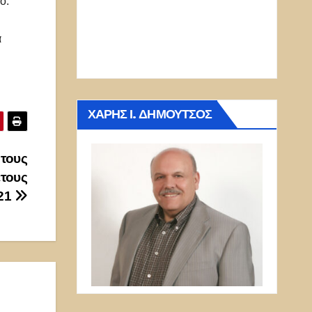
ό.
α
ΧΆΡΗΣ Ι. ΔΗΜΟΎΤΣΟΣ
τους
έτους
21