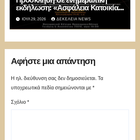
εκδήλωση: «Ασφάλεια Κατοικίας
πριν τις Διακοπές»
ΙΟΎΛ 29, 2026
ΔΕΚΈΛΕΙΑ NEWS
Αφήστε μια απάντηση
Η ηλ. διεύθυνση σας δεν δημοσιεύεται.
Τα
υποχρεωτικά πεδία σημειώνονται με
*
Σχόλιο
*