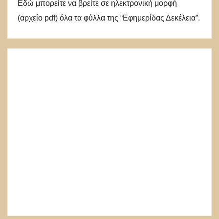
Εδώ μπορείτε να βρείτε σε ηλεκτρονική μορφή
(αρχείο pdf) όλα τα φύλλα της “Εφημερίδας Δεκέλεια”.