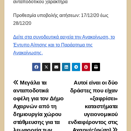
ανταποδοτικού χαρακτήρα
Προθεσμία υποβολής αιτήσεων: 17/12/20 έως
28/12/20
Δείτε στα συνοδευτικά αρχεία την Ανακοίνωση, το
Έντυπο Αίτησης και το Παράρτημα της
Ανακοίνωσης.
Πλοήγηση
Μεγάλα τα
Αυτοί είναι οι δύο
ανταποδοτικά
δράστες που είχαν
άρθρων
οφέλη για τον Δήμο
«ξαφρίσει»
Αχαρνών από τη
καταστήματα
δημιουργία χώρου
υγειονομικού
στάθμευσης για τα
ενδιαφέροντος στις
λεωφορεία των
Αχαρνές(φώτο)