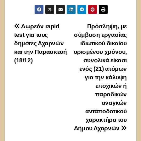
Πλοήγηση
Δωρεάν rapid
Πρόσληψη, με
test για τους
σύμβαση εργασίας
άρθρων
δημότες Αχαρνών
ιδιωτικού δικαίου
και την Παρασκευή
ορισμένου χρόνου,
(18/12)
συνολικά είκοσι
ενός (21) ατόμων
για την κάλυψη
εποχικών ή
παροδικών
αναγκών
ανταποδοτικού
χαρακτήρα του
Δήμου Αχαρνών