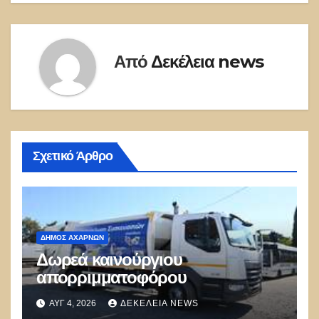
Από
Δεκέλεια news
Σχετικό Άρθρο
ΔΉΜΟΣ ΑΧΑΡΝΏΝ
Δωρεά καινούργιου
απορριμματοφόρου
ΑΥΓ 4, 2026
ΔΕΚΈΛΕΙΑ NEWS