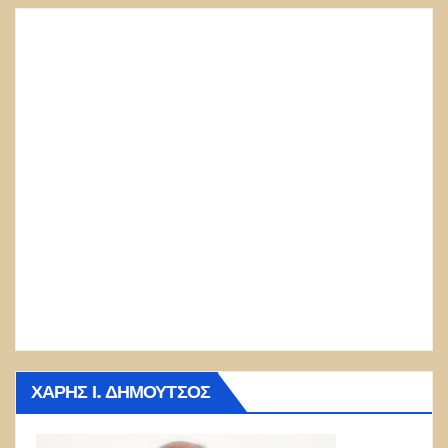
ΧΆΡΗΣ Ι. ΔΗΜΟΎΤΣΟΣ