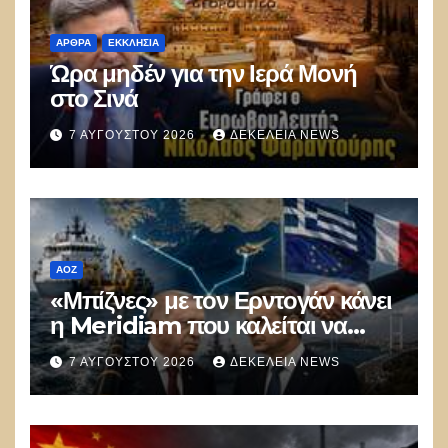
ΑΡΘΡΑ
ΕΚΚΛΗΣΊΑ
Ώρα μηδέν για την Ιερά Μονή
στο Σινά
7 ΑΥΓΟΎΣΤΟΥ 2026
ΔΕΚΈΛΕΙΑ NEWS
ΑΟΖ
«Μπίζνες» με τον Ερντογάν κάνει
η Meridiam που καλείται να
ξεμπλοκάρει το καλώδιο
7 ΑΥΓΟΎΣΤΟΥ 2026
ΔΕΚΈΛΕΙΑ NEWS
Ελλάδας–Κύπρου