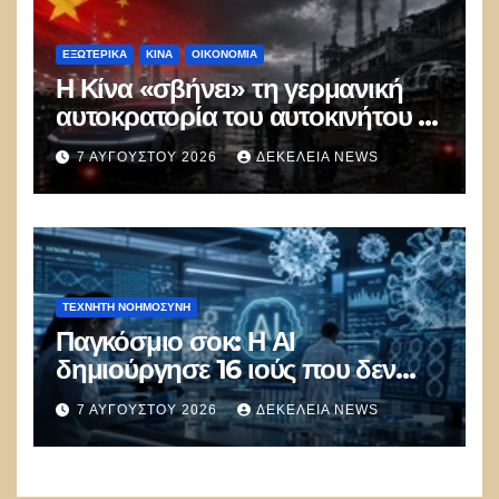
ΕΞΩΤΕΡΙΚΑ
ΚΊΝΑ
ΟΙΚΟΝΟΜΙΑ
Η Κίνα «σβήνει» τη γερμανική
αυτοκρατορία του αυτοκινήτου –
100.000 απολύσεις, λουκέτα και
7 ΑΥΓΟΎΣΤΟΥ 2026
ΔΕΚΈΛΕΙΑ NEWS
πολιτικός πανικός
ΤΕΧΝΗΤΉ ΝΟΗΜΟΣΎΝΗ
Παγκόσμιο σοκ: Η ΑΙ
δημιούργησε 16 ιούς που δεν
υπάρχουν στη φύση –
7 ΑΥΓΟΎΣΤΟΥ 2026
ΔΕΚΈΛΕΙΑ NEWS
Συναγερμός: Ο εφιάλτης μόλις
άρχισε