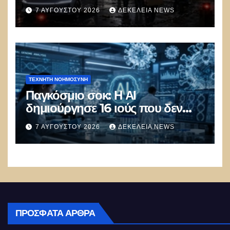
100.000 απολύσεις, λουκέτα και
7 ΑΥΓΟΎΣΤΟΥ 2026
ΔΕΚΈΛΕΙΑ NEWS
πολιτικός πανικός
ΤΕΧΝΗΤΉ ΝΟΗΜΟΣΎΝΗ
Παγκόσμιο σοκ: Η ΑΙ
δημιούργησε 16 ιούς που δεν
υπάρχουν στη φύση –
7 ΑΥΓΟΎΣΤΟΥ 2026
ΔΕΚΈΛΕΙΑ NEWS
Συναγερμός: Ο εφιάλτης μόλις
άρχισε
ΠΡΌΣΦΑΤΑ ΆΡΘΡΑ