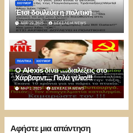
ΧΙΟΎΜΟΡ
Έτσι δουλεύει η πολιτική
ΜΑΡ 29, 2025
ΔΕΚΈΛΕΙΑ NEWS
ΠΟΛΙΤΙΚΑ
ΧΙΟΎΜΟΡ
O Alexis δίνει ….διαλέξεις στο
Χάρβαρντ… Πολύ γέλιο!!!
ΜΑΡ 1, 2025
ΔΕΚΈΛΕΙΑ NEWS
Αφήστε μια απάντηση