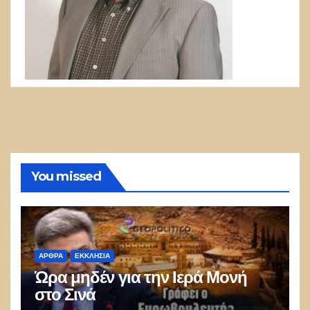
You missed
ΑΡΘΡΑ
ΕΚΚΛΗΣΊΑ
Ώρα μηδέν για την Ιερά Μονή
στο Σινά