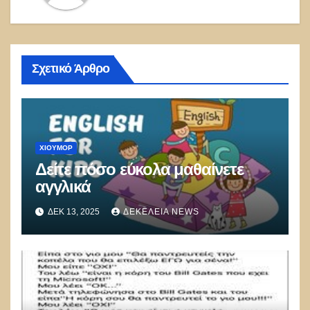
Σχετικό Άρθρο
ΧΙΟΎΜΟΡ
Δείτε πόσο εύκολα μαθαίνετε
αγγλικά
ΔΕΚ 13, 2025
ΔΕΚΈΛΕΙΑ NEWS