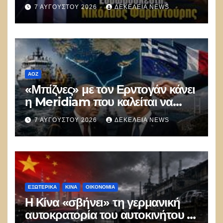
7 ΑΥΓΟΎΣΤΟΥ 2026
ΔΕΚΈΛΕΙΑ NEWS
ΑΟΖ
«Μπίζνες» με τον Ερντογάν κάνει
η Meridiam που καλείται να
ξεμπλοκάρει το καλώδιο
7 ΑΥΓΟΎΣΤΟΥ 2026
ΔΕΚΈΛΕΙΑ NEWS
Ελλάδας–Κύπρου
ΕΞΩΤΕΡΙΚΑ
ΚΊΝΑ
ΟΙΚΟΝΟΜΙΑ
Η Κίνα «σβήνει» τη γερμανική
αυτοκρατορία του αυτοκινήτου –