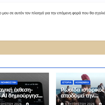
πο μου σε αυτόν τον πλοηγό για την επόμενη φορά που θα σχολ
Ή ΝΟΗΜΟΣΎΝΗ
ΙΣΤΟΡΊΑ
ΚΟΙΝΩΝΙΚΑ
ανική έκθεση-
Ρωσίδα ιστορικός
 AI δημιούργησε
αποδομεί την
ικες ταυτότητες
«Οδύσσεια» του
ΓΟΎΣΤΟΥ 2026
5 ΑΥΓΟΎΣΤΟΥ 2026