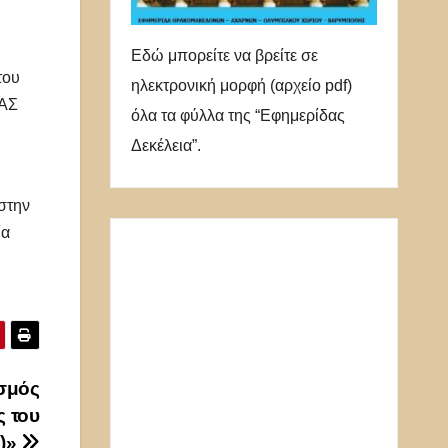
Εδώ μπορείτε να βρείτε σε
του
ηλεκτρονική μορφή (αρχείο pdf)
ΑΣ
όλα τα φύλλα της “Εφημερίδας
Δεκέλεια”.
στην
ία
ισμός
ς του
0)»