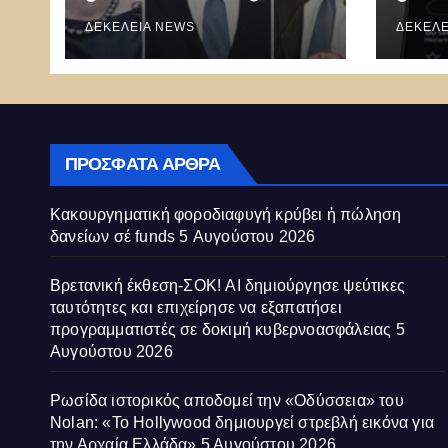
funds
και 
ΔΕΚΈΛΕΙΑ NEWS
εξαπ
ΔΕΚΈΛΕ
προγ
δοκι
κυβε
ΠΡΌΣΦΑΤΑ ΆΡΘΡΑ
Κακουργηματική φοροδιαφυγή κρύβει ἡ πώληση
δανείων σέ funds
5 Αυγούστου 2026
Βρετανική έκθεση-ΣΟΚ! AI δημιούργησε ψεύτικες
ταυτότητες και επιχείρησε να εξαπατήσει
προγραμματιστές σε δοκιμή κυβερνοασφάλειας
5
Αυγούστου 2026
Ρωσίδα ιστορικός αποδομεί την «Οδύσσεια» του
Nolan: «Το Hollywood δημιουργεί στρεβλή εικόνα για
την Αρχαία Ελλάδα»
5 Αυγούστου 2026