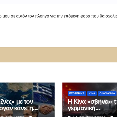
πο μου σε αυτόν τον πλοηγό για την επόμενη φορά που θα σχολ
ΕΞΩΤΕΡΙΚΑ
ΚΊΝΑ
ΟΙΚΟΝΟΜΙΑ
ζνες» με τον
Η Κίνα «σβήνει» τ
ογάν κάνει η
γερμανική
idiam που
αυτοκρατορία του