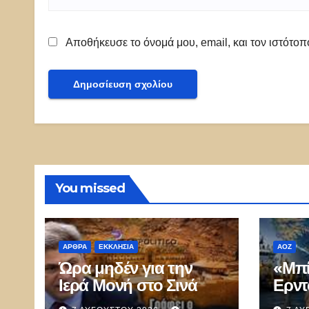
Αποθήκευσε το όνομά μου, email, και τον ιστότο
You missed
ΑΡΘΡΑ
ΕΚΚΛΗΣΊΑ
ΑΟΖ
Ώρα μηδέν για την
«Μπί
Ιερά Μονή στο Σινά
Ερντ
Mer