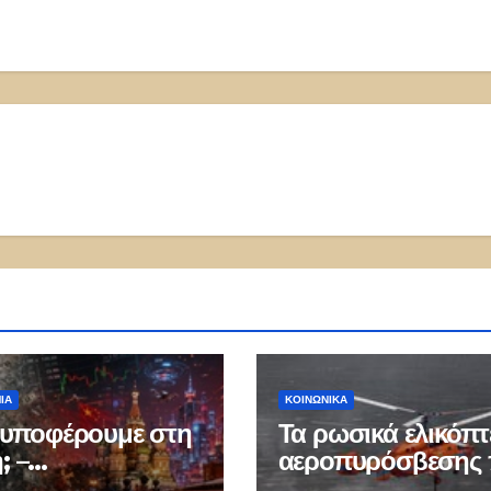
ΙΑ
ΚΟΙΝΩΝΙΚΑ
ί υποφέρουμε στη
Τα ρωσικά ελικόπ
; –
αεροπυρόσβεσης
εκατομμύρια
μπορούν να ρίχνο