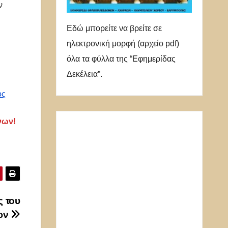
ν
Εδώ μπορείτε να βρείτε σε
ηλεκτρονική μορφή (αρχείο pdf)
όλα τα φύλλα της “Εφημερίδας
Δεκέλεια”.
ος
νων!
ς του
ών