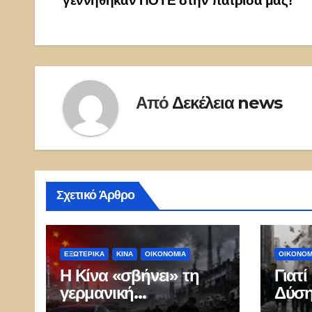
γεννήθηκαν ΠΟΤΕ στην πατρίδα μας!
Από
Δεκέλεια news
Σχετικό Άρθρο
ΕΞΩΤΕΡΙΚΑ
ΚΊΝΑ
ΟΙΚΟΝΟΜΙΑ
ΟΙΚΟΝΟΜ
Η Κίνα «σβήνει» τη
Γιατ
γερμανική
Δύση
αυτοκρατορία του
Τρισ