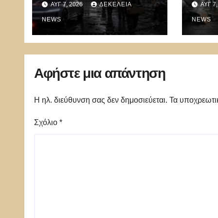
ΑΥΓ 7, 2026
ΔΕΚΈΛΕΙΑ
ΑΥΓ 7
αυτοκινήτου –
«κάν
100.000 απολύσεις,
NEWS
ώρα 
NEWS
λουκέτα και πολιτικός
Ρωσί
πανικός
το 1/
Αφήστε μια απάντηση
Η ηλ. διεύθυνση σας δεν δημοσιεύεται.
Τα υποχρεωτι
Σχόλιο
*