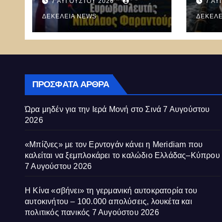
7 ΑΥΓΟΎΣΤΟΥ 2026
7 ΑΥ
καλεί
ΔΕΚΈΛΕΙΑ NEWS
ξεμπ
ΔΕΚΈΛΕ
καλώ
Κύπ
ΠΡΌΣΦΑΤΑ ΆΡΘΡΑ
Ώρα μηδέν για την Ιερά Μονή στο Σινά
7 Αυγούστου
2026
«Μπίζνες» με τον Ερντογάν κάνει η Meridiam που
καλείται να ξεμπλοκάρει το καλώδιο Ελλάδας–Κύπρου
7 Αυγούστου 2026
Η Κίνα «σβήνει» τη γερμανική αυτοκρατορία του
αυτοκινήτου – 100.000 απολύσεις, λουκέτα και
πολιτικός πανικός
7 Αυγούστου 2026