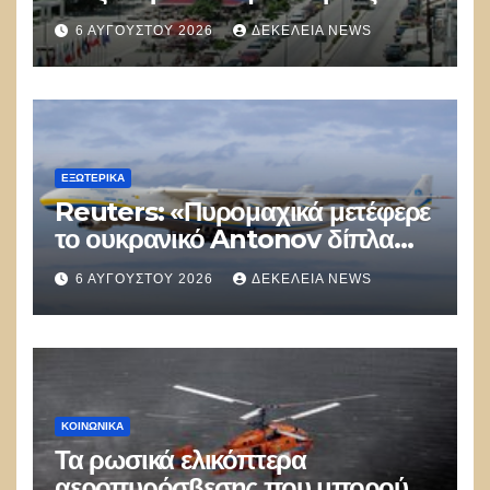
αστυνομικός επέδειξε ταυτότητα
6 ΑΥΓΟΎΣΤΟΥ 2026
ΔΕΚΈΛΕΙΑ NEWS
και έκανε υποδείξεις σε Έλληνα
πολίτη»
ΕΞΩΤΕΡΙΚΑ
Reuters: «Πυρομαχικά μετέφερε
το ουκρανικό Antonov δίπλα
στο οποίο βρέθηκε το drone στη
6 ΑΥΓΟΎΣΤΟΥ 2026
ΔΕΚΈΛΕΙΑ NEWS
Λειψία»
ΚΟΙΝΩΝΙΚΑ
Τα ρωσικά ελικόπτερα
αεροπυρόσβεσης που μπορούν