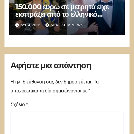
150.000 ευρώ σε μετρητά είχε
εισπράξει από το ελληνικό
δημόσιο μέσω επιδομάτων ο
ΑΥΓ 4, 2026
ΔΕΚΈΛΕΙΑ NEWS
26χρονος Αφγανός μακελάρης!
Αφήστε μια απάντηση
Η ηλ. διεύθυνση σας δεν δημοσιεύεται.
Τα
υποχρεωτικά πεδία σημειώνονται με
*
Σχόλιο
*