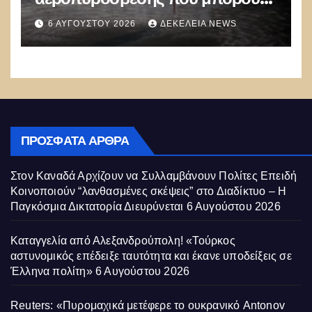
να ρίχνουν 5 τόνους νερού με 8
6 ΑΥΓΟΎΣΤΟΥ 2026
ΔΕΚΈΛΕΙΑ NEWS
μποφόρ
ΠΡΌΣΦΑΤΑ ΆΡΘΡΑ
Στον Καναδά Αρχίζουν να Συλλαμβάνουν Πολίτες Επειδή
Κοινοποιούν “λανθασμένες σκέψεις” στο Διαδίκτυο – Η
Παγκόσμια Δικτατορία Διευρύνεται
6 Αυγούστου 2026
Καταγγελία από Αλεξανδρούπολη! «Τούρκος
αστυνομικός επέδειξε ταυτότητα και έκανε υποδείξεις σε
Έλληνα πολίτη»
6 Αυγούστου 2026
Reuters: «Πυρομαχικά μετέφερε το ουκρανικό Antonov