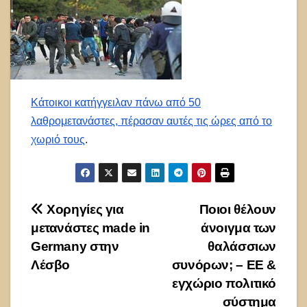
Κάτοικοι κατήγγειλαν πάνω από 50
λαθρομετανάστες, πέρασαν αυτές τις ώρες από το
χωριό τους
.
Πλοήγηση
Χορηγίες για
Ποιοι θέλουν
μετανάστες made in
άνοιγμα των
άρθρων
Germany στην
θαλάσσιων
Λέσβο
συνόρων; – ΕΕ &
εγχώριο πολιτικό
σύστημα