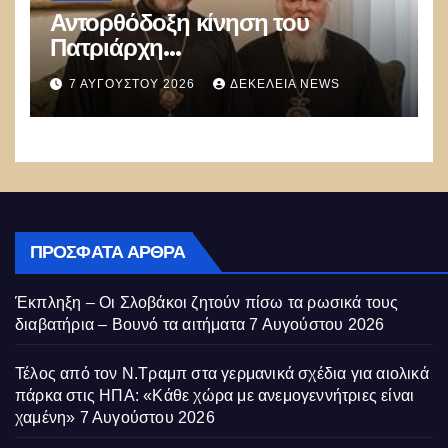
Αντορθόδοξη κίνηση του
Πατριάρχη
Κωνσταντινουπόλεως: η
7 ΑΥΓΟΎΣΤΟΥ 2026
ΔΕΚΈΛΕΙΑ NEWS
Εκκλησία μας επιδιώκει ενότητα
με την UGCC (Ουνίτες Ουκρανοί)
ΠΡΌΣΦΑΤΑ ΆΡΘΡΑ
Έκπληξη – Οι Σλοβάκοι ζητούν πίσω τα ρωσικά τους
διαβατήρια – Βουνό τα αιτήματα
7 Αυγούστου 2026
Τέλος από τον Ν.Τραμπ στα γερμανικά σχέδια για αιολικά
πάρκα στις ΗΠΑ: «Κάθε χώρα με ανεμογεννήτριες είναι
χαμένη»
7 Αυγούστου 2026