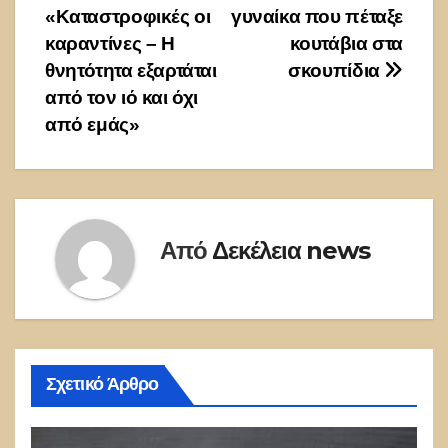
άρθρων
«Καταστροφικές οι
γυναίκα που πέταξε
καραντίνες – Η
κουτάβια στα
θνητότητα εξαρτάται
σκουπίδια
από τον ιό και όχι
από εμάς»
Από
Δεκέλεια news
Σχετικό Άρθρο