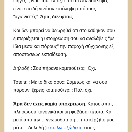
Πήγες;;; Ναι. Τότε εντάξει. Το ότι δεν δούλεψες
είναι επειδή γινόταν κατάληψη από τους
“αγωνιστές”.
Άρα, δεν φταις.
Και δεν μπορεί να θεωρηθεί ότι στο καθήκον σου
εμπεριέχεται η υποχρέωση σου να αναλάβεις “με
ίδια μέσα και πόρους” την παροχή σύγχρονης εξ
αποστάσεως εκπαίδευση.
Δηλαδή : Σου πήρανε κομπιούτερ;;; Όχι.
Τότε τι;;; Με το δικό σου;;; Σάμπως και να σου
πάρουν, ξέρεις κομπιούτερ;;; Πάλι όχι.
Άρα δεν έχεις καμία υποχρέωση
. Κάτσε σπίτι,
πληρώσου κανονικά και μη φοβάσαι τίποτα. Και
μετά από την… γνωμοδότηση… ( το κέρ@το μου
μέσα…δηλαδή )
έστελνε εξώδικα
στους