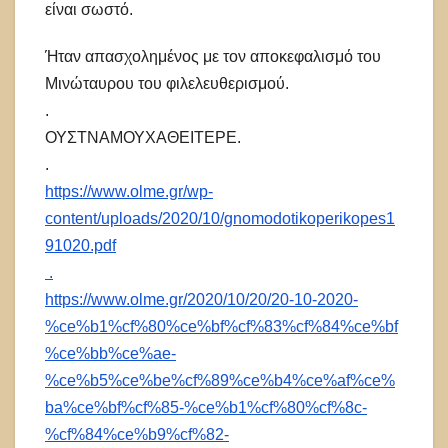
είναι σωστό.
Ήταν απασχολημένος με τον αποκεφαλισμό του
Μινώταυρου του φιλελευθερισμού.
.
ΟΥΣΤΝΑΜΟΥΧΑΘΕΙΤΕΡΕ.
.
https://www.olme.gr/wp-
content/uploads/2020/10/gnomodotikoperikopes1
91020.pdf
.
https://www.olme.gr/2020/10/20/20-10-2020-
%ce%b1%cf%80%ce%bf%cf%83%cf%84%ce%bf
%ce%bb%ce%ae-
%ce%b5%ce%be%cf%89%ce%b4%ce%af%ce%
ba%ce%bf%cf%85-%ce%b1%cf%80%cf%8c-
%cf%84%ce%b9%cf%82-