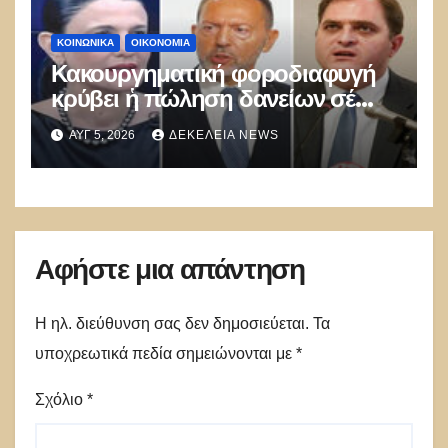
ΚΟΙΝΩΝΙΚΑ
ΟΙΚΟΝΟΜΙΑ
Κακουργηματική φοροδιαφυγή
κρύβει ἡ πώληση δανείων σέ
funds
ΑΥΓ 5, 2026
ΔΕΚΈΛΕΙΑ NEWS
Αφήστε μια απάντηση
Η ηλ. διεύθυνση σας δεν δημοσιεύεται.
Τα
υποχρεωτικά πεδία σημειώνονται με
*
Σχόλιο
*