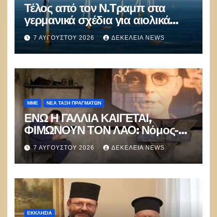
Τέλος από τον Ν.Τραμπ στα
γερμανικά σχέδια για αιολικά
πάρκα στις ΗΠΑ: «Κάθε χώρα με
7 ΑΥΓΟΎΣΤΟΥ 2026
ΔΕΚΈΛΕΙΑ NEWS
ανεμογεννήτριες είναι χαμένη»
ΜΜΕ
ΝΈΑ ΤΆΞΗ ΠΡΑΓΜΆΤΩΝ
ΕΝΩ Η ΓΑΛΛΙΑ ΚΑΙΓΕΤΑΙ,
ΦΙΜΩΝΟΥΝ ΤΟΝ ΛΑΟ: Νόμος-
έκτρωμα Νινιέζ με 3 χρόνια
7 ΑΥΓΟΎΣΤΟΥ 2026
ΔΕΚΈΛΕΙΑ NEWS
φυλακή για όποιον αμφισβητεί
την προπαγάνδα!
ΕΚΚΛΗΣΊΑ