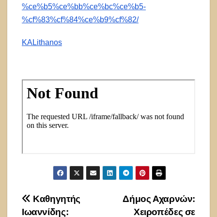
%ce%b5%ce%bb%ce%bc%ce%b5-
%cf%83%cf%84%ce%b9%cf%82/
KALithanos
Πλοήγηση
Καθηγητής
Δήμος Αχαρνών:
Ιωαννίδης:
Χειροπέδες σε