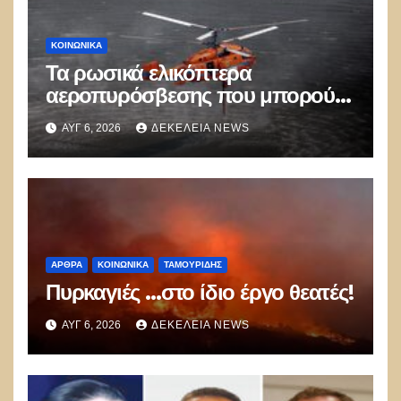
ΚΟΙΝΩΝΙΚΑ
Τα ρωσικά ελικόπτερα
αεροπυρόσβεσης που μπορούν
να ρίχνουν 5 τόνους νερού με 8
ΑΥΓ 6, 2026
ΔΕΚΈΛΕΙΑ NEWS
μποφόρ
ΑΡΘΡΑ
ΚΟΙΝΩΝΙΚΑ
ΤΑΜΟΥΡΊΔΗΣ
Πυρκαγιές …στο ίδιο έργο θεατές!
ΑΥΓ 6, 2026
ΔΕΚΈΛΕΙΑ NEWS