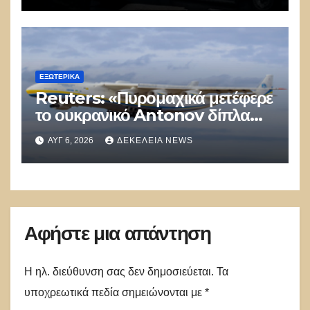
ΕΞΩΤΕΡΙΚΑ
Reuters: «Πυρομαχικά μετέφερε
το ουκρανικό Antonov δίπλα
στο οποίο βρέθηκε το drone στη
ΑΥΓ 6, 2026
ΔΕΚΈΛΕΙΑ NEWS
Λειψία»
Αφήστε μια απάντηση
Η ηλ. διεύθυνση σας δεν δημοσιεύεται.
Τα
υποχρεωτικά πεδία σημειώνονται με
*