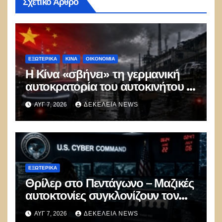
Σχετικό Άρθρο
ΕΞΩΤΕΡΙΚΑ
ΚΊΝΑ
ΟΙΚΟΝΟΜΙΑ
Η Κίνα «σβήνει» τη γερμανική
αυτοκρατορία του αυτοκινήτου –
100.000 απολύσεις, λουκέτα και
ΑΥΓ 7, 2026
ΔΕΚΈΛΕΙΑ NEWS
πολιτικός πανικός
ΕΞΩΤΕΡΙΚΑ
Θρίλερ στο Πεντάγωνο – Μαζικές
αυτοκτονίες συγκλονίζουν τον
μυστικό στρατό
ΑΥΓ 7, 2026
ΔΕΚΈΛΕΙΑ NEWS
κυβερνοπολέμου των ΗΠΑ