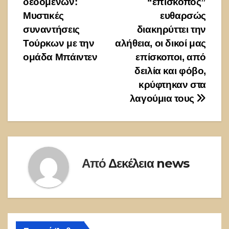
δεδομένων:
“επίσκοπος”
άρθρων
Μυστικές
ευθαρσώς
συναντήσεις
διακηρύττει την
Τούρκων με την
αλήθεια, οι δικοί μας
ομάδα Μπάιντεν
επίσκοποι, από
δειλία και φόβο,
κρύφτηκαν στα
λαγούμια τους
Από
Δεκέλεια news