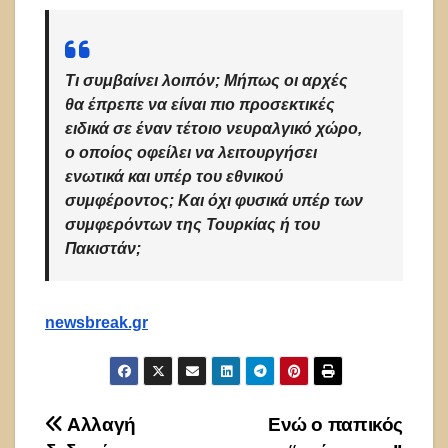
Τι συμβαίνει λοιπόν; Μήπως οι αρχές
θα έπρεπε να είναι πιο προσεκτικές
ειδικά σε έναν τέτοιο νευραλγικό χώρο,
ο οποίος οφείλει να λειτουργήσει
ενωτικά και υπέρ του εθνικού
συμφέροντος; Και όχι φυσικά υπέρ των
συμφερόντων της Τουρκίας ή του
Πακιστάν;
newsbreak.gr
Πλοήγηση
Aλλαγή
Eνώ ο παπικός