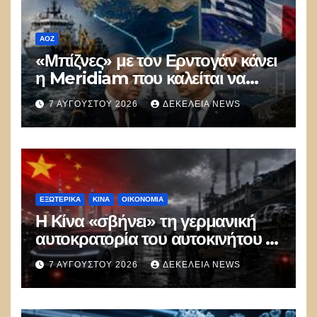
ΑΟΖ
«Μπίζνες» με τον Ερντογάν κάνει
η Meridiam που καλείται να
ξεμπλοκάρει το καλώδιο
7 ΑΥΓΟΎΣΤΟΥ 2026
ΔΕΚΈΛΕΙΑ NEWS
Ελλάδας–Κύπρου
ΕΞΩΤΕΡΙΚΑ
ΚΊΝΑ
ΟΙΚΟΝΟΜΙΑ
Η Κίνα «σβήνει» τη γερμανική
αυτοκρατορία του αυτοκινήτου –
100.000 απολύσεις, λουκέτα και
7 ΑΥΓΟΎΣΤΟΥ 2026
ΔΕΚΈΛΕΙΑ NEWS
πολιτικός πανικός