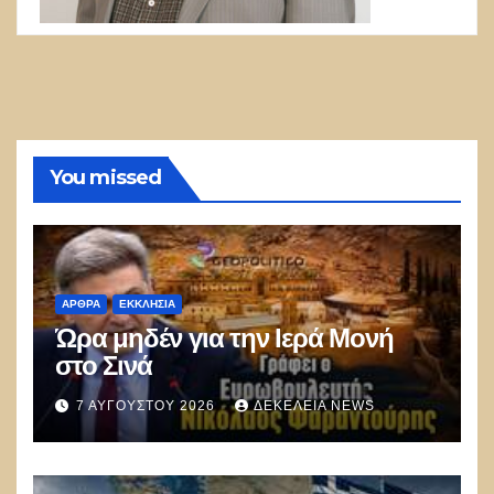
You missed
ΑΡΘΡΑ
ΕΚΚΛΗΣΊΑ
Ώρα μηδέν για την Ιερά Μονή
στο Σινά
7 ΑΥΓΟΎΣΤΟΥ 2026
ΔΕΚΈΛΕΙΑ NEWS