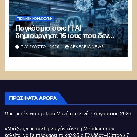
ΤΕΧΝΗΤΉ ΝΟΗΜΟΣΎΝΗ
Παγκόσμιο σοκ: Η ΑΙ
δημιούργησε 16 ιούς που δεν
υπάρχουν στη φύση –
7 ΑΥΓΟΎΣΤΟΥ 2026
ΔΕΚΈΛΕΙΑ NEWS
Συναγερμός: Ο εφιάλτης μόλις
άρχισε
ΠΡΌΣΦΑΤΑ ΆΡΘΡΑ
Ώρα μηδέν για την Ιερά Μονή στο Σινά
7 Αυγούστου 2026
«Μπίζνες» με τον Ερντογάν κάνει η Meridiam που
καλείται να ξεμπλοκάρει το καλώδιο Ελλάδας–Κύπρου
7