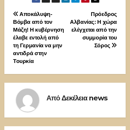
Πλοήγηση
Αποκάλυψη-
Πρόεδρος
Βόμβα από τον
Αλβανίας: Η χώρα
άρθρων
Μάζη! Η κυβέρνηση
ελέγχεται από την
έλαβε εντολή από
συμμορία του
τη Γερμανία να μην
Σόρος
αντιδρά στην
Τουρκία
Από
Δεκέλεια news