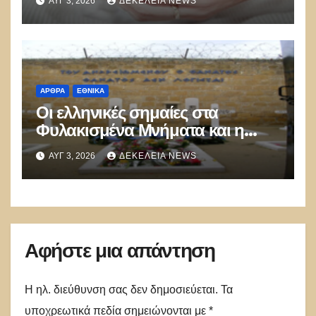
ΑΥΓ 3, 2026
ΔΕΚΈΛΕΙΑ NEWS
Ποια ξεχωρίζουν
ΑΡΘΡΑ
ΕΘΝΙΚΑ
Οι ελληνικές σημαίες στα
Φυλακισμένα Μνήματα και η
λήθη των δικών μας παιδιών
ΑΥΓ 3, 2026
ΔΕΚΈΛΕΙΑ NEWS
Αφήστε μια απάντηση
Η ηλ. διεύθυνση σας δεν δημοσιεύεται.
Τα
υποχρεωτικά πεδία σημειώνονται με
*