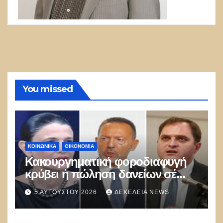
You missed
ΚΟΙΝΩΝΙΚΑ
ΟΙΚΟΝΟΜΙΑ
Κακουργηματική φοροδιαφυγή
κρύβει ἡ πώληση δανείων σέ
funds
5 ΑΥΓΟΎΣΤΟΥ 2026
ΔΕΚΈΛΕΙΑ NEWS