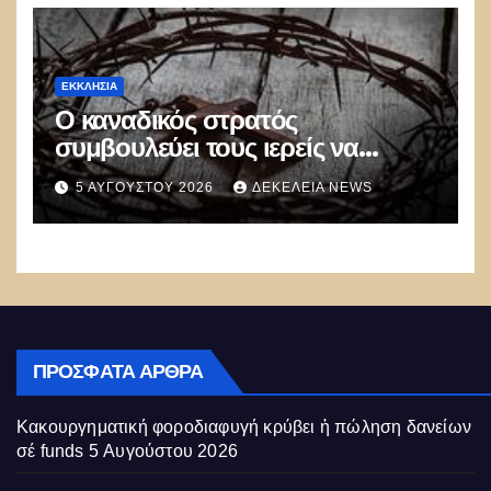
ΕΚΚΛΗΣΊΑ
Ο καναδικός στρατός
συμβουλεύει τους ιερείς να
αποφεύγουν τις προσευχές και
5 ΑΥΓΟΎΣΤΟΥ 2026
ΔΕΚΈΛΕΙΑ NEWS
τις αναφορές στον Θεό
ΠΡΌΣΦΑΤΑ ΆΡΘΡΑ
Κακουργηματική φοροδιαφυγή κρύβει ἡ πώληση δανείων
σέ funds
5 Αυγούστου 2026