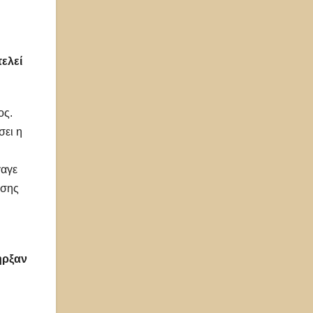
ελεί
ος.
σει η
γαγε
ωσης
ήρξαν