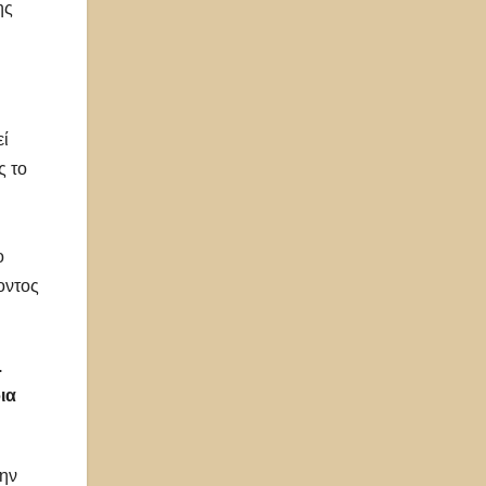
ης
εί
ς το
ο
οντος
.
ια
την