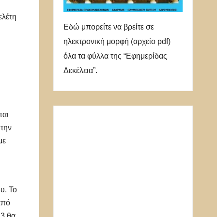
ελέτη
Εδώ μπορείτε να βρείτε σε
ηλεκτρονική μορφή (αρχείο pdf)
όλα τα φύλλα της “Εφημερίδας
Δεκέλεια”.
ται
 την
με
υ. Το
από
23 θα