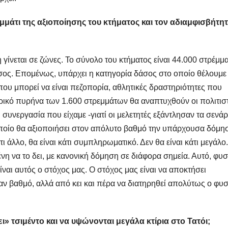
μάτι της αξιοποίησης του κτήματος και τον αδιαμφισβήτη
;
ίνεται σε ζώνες. Το σύνολο του κτήματος είναι 44.000 στρέμμα
άσος. Επομένως, υπάρχει η κατηγορία δάσος στο οποίο θέλουμε
ου μπορεί να είναι πεζοπορία, αθλητικές δραστηριότητες που
ρικό πυρήνα των 1.600 στρεμμάτων θα αναπτυχθούν οι πολιτιστ
συνεργασία που είχαμε -γιατί οι μελετητές εξάντλησαν τα σενάρ
 οποίο θα αξιοποιήσει στον απόλυτο βαθμό την υπάρχουσα δόμη
ι άλλο, θα είναι κάτι συμπληρωματικό. Δεν θα είναι κάτι μεγάλο.
η να το δει, με κανονική δόμηση σε διάφορα σημεία. Αυτό, φυσ
ναι αυτός ο στόχος μας. Ο στόχος μας είναι να αποκτήσει
ναν βαθμό, αλλά από κει και πέρα να διατηρηθεί απολύτως ο φυσ
ι» τσιμέντο και να υψώνονται μεγάλα κτίρια στο Τατόι;