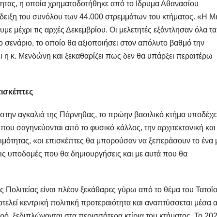
τητας, η οποία χρηματοδοτήθηκε από το Ιδρυμα Αθανασίου
άδειξη του συνόλου των 44.000 στρεμμάτων του κτήματος. «Η Μ
ε μέχρι τις αρχές Δεκεμβρίου. Οι μελετητές εξάντλησαν όλα τα
ο σενάριο, το οποίο θα αξιοποιήσει στον απόλυτο βαθμό την
 η κ. Μενδώνη και ξεκαθαρίζει πως δεν θα υπάρξει περαιτέρω
ισκέπτες
την αγκαλιά της Πάρνηθας, το πρώην βασιλικό κτήμα υποδέχε
 που σαγηνεύονται από το φυσικό κάλλος, την αρχιτεκτονική και
ιμότητας, «οι επισκέπτες θα μπορούσαν να ξεπεράσουν το ένα 
τις υποδομές που θα δημιουργήσεις και με αυτά που θα
 Πολιτείας είναι πλέον ξεκάθαρες γύρω από το θέμα του Τατοΐο
ποτελεί κεντρική πολιτική προτεραιότητα και αναπτύσσεται μέσα 
ιρό, ξεδιπλώνονται στα περισσότερα κτίρια του κτήματος. Το 20