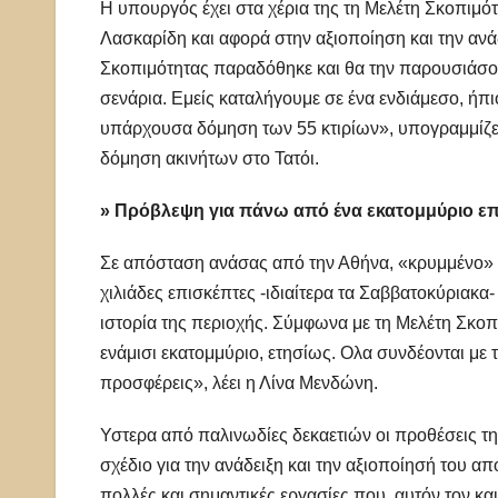
Η υπουργός έχει στα χέρια της τη Μελέτη Σκοπιμό
Λασκαρίδη και αφορά στην αξιοποίηση και την αν
Σκοπιμότητας παραδόθηκε και θα την παρουσιάσουμ
σενάρια. Εμείς καταλήγουμε σε ένα ενδιάμεσο, ήπι
υπάρχουσα δόμηση των 55 κτιρίων», υπογραμμίζει
δόμηση ακινήτων στο Τατόι.
» Πρόβλεψη για πάνω από ένα εκατομμύριο επ
Σε απόσταση ανάσας από την Αθήνα, «κρυμμένο» σ
χιλιάδες επισκέπτες -ιδιαίτερα τα Σαββατοκύριακα-
ιστορία της περιοχής. Σύμφωνα με τη Μελέτη Σκοπ
ενάμισι εκατομμύριο, ετησίως. Ολα συνδέονται με 
προσφέρεις», λέει η Λίνα Μενδώνη.
Υστερα από παλινωδίες δεκαετιών οι προθέσεις της
σχέδιο για την ανάδειξη και την αξιοποίησή του α
πολλές και σημαντικές εργασίες που, αυτόν τον κα