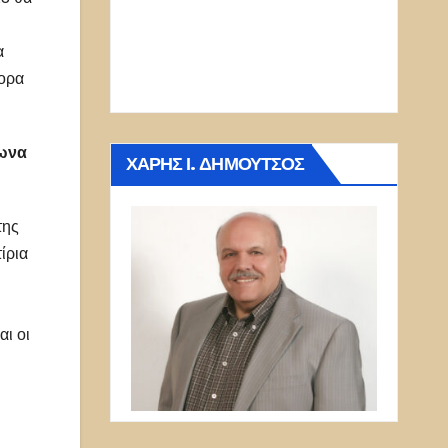
α
γορα
φωνα
ΧΆΡΗΣ Ι. ΔΗΜΟΎΤΣΟΣ
της
τίρια
αι οι