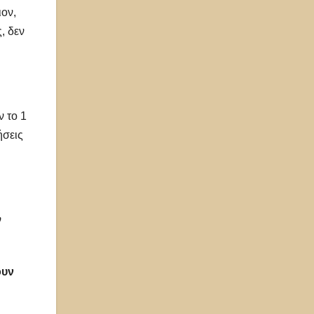
ιον,
, δεν
ν το 1
ήσεις
ν
ουν