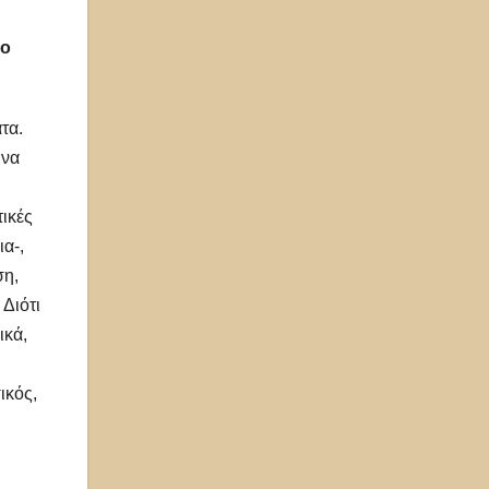
το
τα.
 να
ικές
ια-,
ση,
 Διότι
ικά,
ικός,