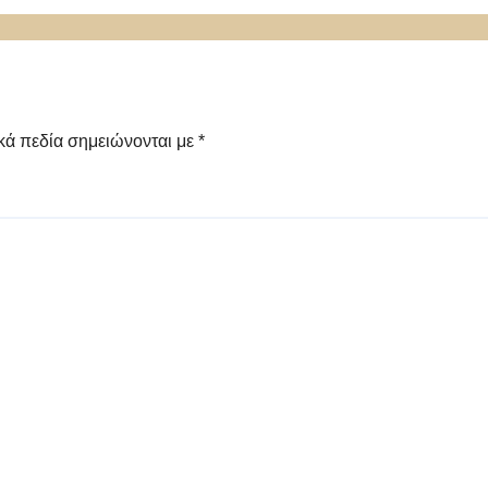
α για την Αρχαία
νέα γυναικοκτονία;
δα»
κά πεδία σημειώνονται με
*