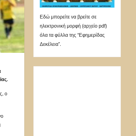
Εδώ μπορείτε να βρείτε σε
ηλεκτρονική μορφή (αρχείο pdf)
όλα τα φύλλα της “Εφημερίδας
Δεκέλεια”.
α
ίας.
ς, ο
νο
ή