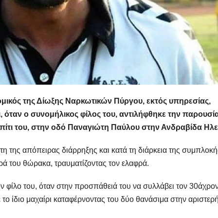
ομικός της Δίωξης Ναρκωτικών Πύργου, εκτός υπηρεσίας,
ι, όταν ο συνομήλικος φίλος του, αντιλήφθηκε την παρουσί
σπίτι του, στην οδό Παναγιώτη Παύλου στην Ανδραβίδα Ηλε
στη της απόπειρας διάρρηξης και κατά τη διάρκεια της συμπλοκή
ά του θώρακα, τραυματίζοντας τον ελαφρά.
ν φίλο του, όταν στην προσπάθειά του να συλλάβει τον 30άχρο
ε το ίδιο μαχαίρι καταφέρνοντας του δύο θανάσιμα στην αριστερ