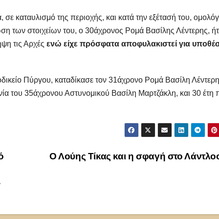
σε καταυλισμό της περιοχής, και κατά την εξέτασή του, ομολό
ση των στοιχείων του, ο 30άχρονος Ρομά Βασίλης Λέντερης, ή
ηψη τις Αρχές
ενώ είχε πρόσφατα αποφυλακιστεί για υποθέσ
οδικείο Πύργου, καταδίκασε τον 31άχρονο Ρομά Βασίλη Λέντερη
νία του 35άχρονου Αστυνομικού Βασίλη Μαρτζάκλη, και 30 έτη 
ό
Ο Λούης Τίκας και η σφαγή στο Λάντλ
»