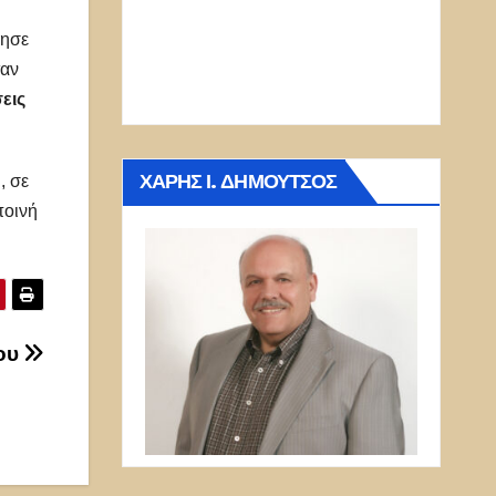
γησε
ταν
εις
ΧΆΡΗΣ Ι. ΔΗΜΟΎΤΣΟΣ
, σε
ποινή
οου