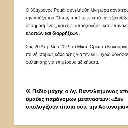
Ο 30άχρονος Ρομά, συνελήφθη λίγη ώρα αργότερα, 
την πράξη του. Όπως προέκυψε κατά την εξακρίβω
σεσημασμένος, και είχει απασχολήσει κατ’ επανάλ
κλοπών και διαρρήξεων.
Στις 20 Απριλίου 2015 το Μικτό Ορκωτό Κακουργι
ποινή ισόβιας κάθειρξης για την εν ψυχρώ δολοφο
φυλάκισης για επιμέρους αδικήματα.
Πλοήγηση
Πεδίο μάχης ο Αγ. Παντελεήμoνας απ
ομάδες παράνομων μεταναστών: «Δεν
άρθρων
υπολογίζουν τίποτα ούτε την Αστυνομία