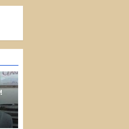
!
 οι
η