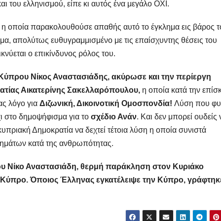
 του ελληνισμού, είπε κι αυτός ένα μεγάλο ΟΧΙ.
, η οποία παρακολουθούσε απαθής αυτό το έγκλημα εις βάρος τ
μα, απολύτως ευθυγραμμισμένο με τις επαίσχυντης θέσεις του
νύεται ο επικίνδυνος ρόλος του.
Κύπρου Νίκος Αναστασιάδης, ακύρωσε και την περίεργη
ατίας Αικατερίνης Σακελλαρόπουλου,
η οποία κατά την επίσ
ας λόγο για
Διζωνική, Δικοινοτική Ομοσπονδία!
Λύση που φυ
χι στο δημοψήφισμα για το
σχέδιο Ανάν
. Και δεν μπορεί ουδείς 
κυπριακή Δημοκρατία να δεχτεί τέτοια λύση η οποία συνιστά
κλημάτων κατά της ανθρωπότητας.
υ Νίκο Αναστασιάδη, θερμή παράκληση στον Κυριάκο
ν Κύπρο. Όποιος Έλληνας εγκατέλειψε την Κύπρο, γράφτηκ