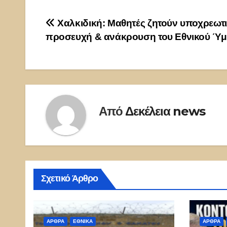
Πλοήγηση
Χαλκιδική: Μαθητές ζητούν υποχρεωτ
προσευχή & ανάκρουση του Εθνικού Ύ
άρθρων
Από
Δεκέλεια news
Σχετικό Άρθρο
ΑΡΘΡΑ
ΕΘΝΙΚΑ
ΑΡΘΡΑ