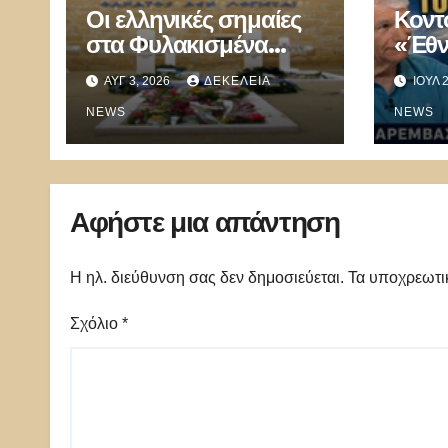
Οι ελληνικές σημαίες
Κοντ
στα Φυλακισμένα
«Έθν
Μνήματα και η λήθη
αυτό
ΑΥΓ 3, 2026
ΔΕΚΈΛΕΙΑ
ΙΟΎΛ 
των δικών μας
Κατα
παιδιών
NEWS
αρνο
NEWS
ελλη
Αφήστε μια απάντηση
Η ηλ. διεύθυνση σας δεν δημοσιεύεται.
Τα υποχρεωτι
Σχόλιο
*