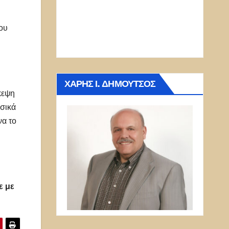
ου
ΧΆΡΗΣ Ι. ΔΗΜΟΎΤΣΟΣ
κεψη
σικά
να το
ε με