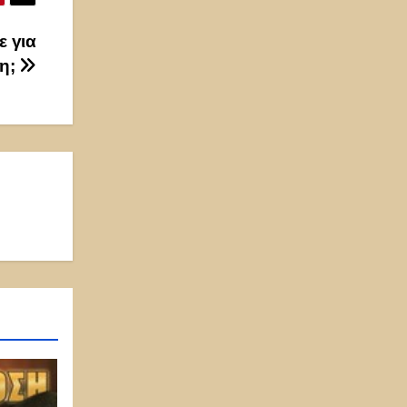
ε για
ση;