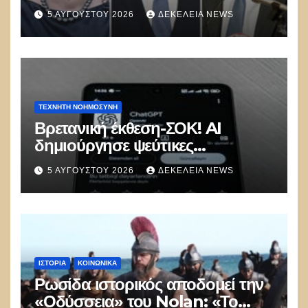
funds
5 ΑΥΓΟΎΣΤΟΥ 2026
ΔΕΚΈΛΕΙΑ NEWS
ΤΕΧΝΗΤΉ ΝΟΗΜΟΣΎΝΗ
Βρετανική έκθεση-ΣΟΚ! AI
δημιούργησε ψεύτικες
ταυτότητες και επιχείρησε να
5 ΑΥΓΟΎΣΤΟΥ 2026
ΔΕΚΈΛΕΙΑ NEWS
εξαπατήσει προγραμματιστές σε
δοκιμή κυβερνοασφάλειας
ΙΣΤΟΡΊΑ
ΚΟΙΝΩΝΙΚΑ
Ρωσίδα ιστορικός αποδομεί την
«Οδύσσεια» του Nolan: «Το