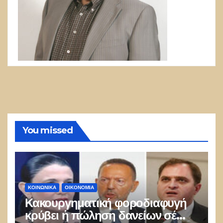
You missed
ΚΟΙΝΩΝΙΚΑ
ΟΙΚΟΝΟΜΙΑ
Κακουργηματική φοροδιαφυγή
κρύβει ἡ πώληση δανείων σέ