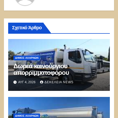
Σχετικό Άρθρο
ΔΉΜΟΣ ΑΧΑΡΝΏΝ
Δωρεά καινούργιου
απορριμματοφόρου
ΑΥΓ 4, 2026
ΔΕΚΈΛΕΙΑ NEWS
ΔΉΜΟΣ ΑΧΑΡΝΏΝ