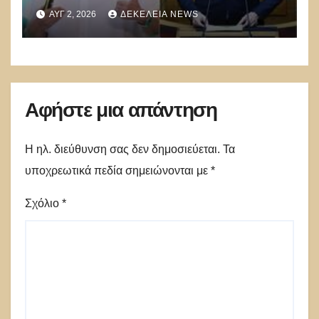
Γ.Γεραπετρίτης,
ΑΥΓ 2, 2026
ΔΕΚΈΛΕΙΑ NEWS
Α.Διαμαντοπούλου και
Μ.Χριστοδουλάκης την
διαψεύδουν
Αφήστε μια απάντηση
Η ηλ. διεύθυνση σας δεν δημοσιεύεται.
Τα
υποχρεωτικά πεδία σημειώνονται με
*
Σχόλιο
*