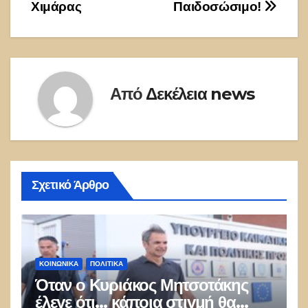
Χιμάρας
Παιδοσώσιμο!
Από
Δεκέλεια news
Σχετικό Άρθρο
ΚΟΙΝΩΝΙΚΑ
ΠΟΛΙΤΙΚΑ
Όταν ο Κυριάκος Μητσοτάκης
έλεγε ότι… κάποια στιγμή θα