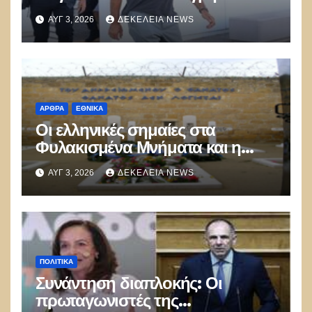
καούν τα δάση
ΑΥΓ 3, 2026
ΔΕΚΈΛΕΙΑ NEWS
ΑΡΘΡΑ
ΕΘΝΙΚΑ
Οι ελληνικές σημαίες στα
Φυλακισμένα Μνήματα και η
λήθη των δικών μας παιδιών
ΑΥΓ 3, 2026
ΔΕΚΈΛΕΙΑ NEWS
ΠΟΛΙΤΙΚΑ
Συνάντηση διαπλοκής: Οι
πρωταγωνιστές της