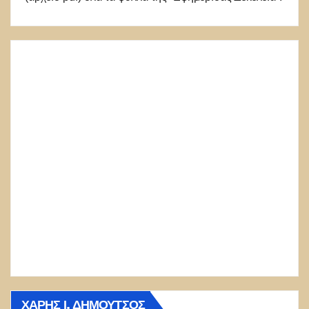
ΧΆΡΗΣ Ι. ΔΗΜΟΎΤΣΟΣ