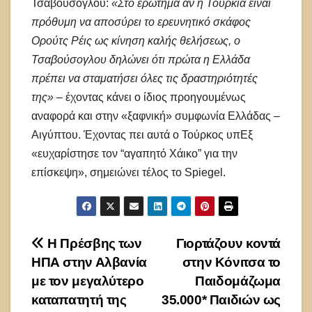
Τσαβούσογλου:
«Στο ερώτημα αν η Τουρκία είναι
πρόθυμη να αποσύρει το ερευνητικό σκάφος
Ορούτς Ρέις ως κίνηση καλής θελήσεως, ο
Τσαβούσογλου δηλώνει ότι πρώτα η Ελλάδα
πρέπει να σταματήσει όλες τις δραστηριότητές
της»
– έχοντας κάνει ο ίδιος προηγουμένως
αναφορά και στην «ξαφνική» συμφωνία Ελλάδας –
Αιγύπτου. Έχοντας πει αυτά ο Τούρκος υπΕξ
«ευχαρίστησε τον “αγαπητό Χάικο” για την
επίσκεψη», σημειώνει τέλος το Spiegel.
Πλοήγηση
Η Πρέσβης των
Γιορτάζουν κοντά
ΗΠΑ στην Αλβανία
στην Κόνιτσα το
άρθρων
με τον μεγαλύτερο
Παιδομάζωμα
καταπατητή της
35.000* Παιδιών ως