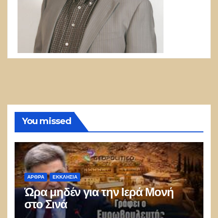
You missed
ΑΡΘΡΑ
ΕΚΚΛΗΣΊΑ
Ώρα μηδέν για την Ιερά Μονή
στο Σινά