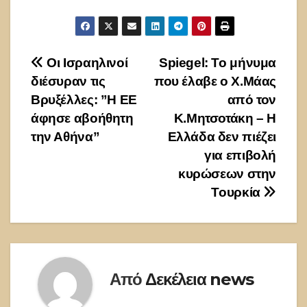
Πλοήγηση
Οι Ισραηλινοί
Spiegel: Το μήνυμα
διέσυραν τις
που έλαβε ο Χ.Μάας
άρθρων
Βρυξέλλες: ”Η ΕΕ
από τον
άφησε αβοήθητη
Κ.Μητσοτάκη – Η
την Αθήνα”
Ελλάδα δεν πιέζει
για επιβολή
κυρώσεων στην
Τουρκία
Από
Δεκέλεια news