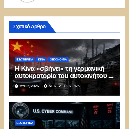
Σχετικό Άρθρο
ΕΞΩΤΕΡΙΚΑ
ΚΊΝΑ
ΟΙΚΟΝΟΜΙΑ
Η Κίνα «σβήνει» τη γερμανική
αυτοκρατορία του αυτοκινήτου –
100.000 απολύσεις, λουκέτα και
ΑΥΓ 7, 2026
ΔΕΚΈΛΕΙΑ NEWS
πολιτικός πανικός
ΕΞΩΤΕΡΙΚΑ