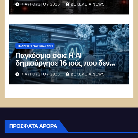
100.000 απολύσεις, λουκέτα και
7 ΑΥΓΟΎΣΤΟΥ 2026
ΔΕΚΈΛΕΙΑ NEWS
πολιτικός πανικός
ΤΕΧΝΗΤΉ ΝΟΗΜΟΣΎΝΗ
Παγκόσμιο σοκ: Η ΑΙ
δημιούργησε 16 ιούς που δεν
υπάρχουν στη φύση –
7 ΑΥΓΟΎΣΤΟΥ 2026
ΔΕΚΈΛΕΙΑ NEWS
Συναγερμός: Ο εφιάλτης μόλις
άρχισε
ΠΡΌΣΦΑΤΑ ΆΡΘΡΑ