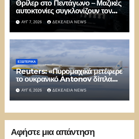
Θρίλερ στο Πεντάγωνο – Μαζικές
αυτοκτονίες συγκλονίζουν τον
μυστικό στρατό
ΑΥΓ 7, 2026
ΔΕΚΈΛΕΙΑ NEWS
κυβερνοπολέμου των ΗΠΑ
ΕΞΩΤΕΡΙΚΑ
Reuters: «Πυρομαχικά μετέφερε
το ουκρανικό Antonov δίπλα
στο οποίο βρέθηκε το drone στη
ΑΥΓ 6, 2026
ΔΕΚΈΛΕΙΑ NEWS
Λειψία»
Αφήστε μια απάντηση