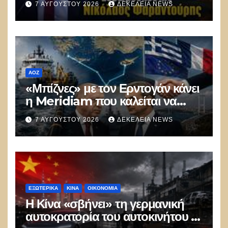
7 ΑΥΓΟΎΣΤΟΥ 2026
ΔΕΚΈΛΕΙΑ NEWS
ΑΟΖ
«Μπίζνες» με τον Ερντογάν κάνει
η Meridiam που καλείται να
ξεμπλοκάρει το καλώδιο
7 ΑΥΓΟΎΣΤΟΥ 2026
ΔΕΚΈΛΕΙΑ NEWS
Ελλάδας–Κύπρου
ΕΞΩΤΕΡΙΚΑ
ΚΊΝΑ
ΟΙΚΟΝΟΜΙΑ
Η Κίνα «σβήνει» τη γερμανική
αυτοκρατορία του αυτοκινήτου –