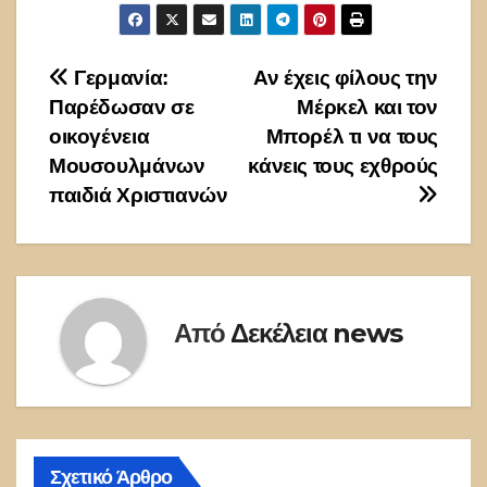
Πλοήγηση
Γερμανία:
Αν έχεις φίλους την
Παρέδωσαν σε
Μέρκελ και τον
άρθρων
οικογένεια
Μπορέλ τι να τους
Μουσουλμάνων
κάνεις τους εχθρούς
παιδιά Χριστιανών
Από
Δεκέλεια news
Σχετικό Άρθρο