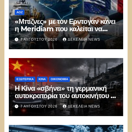
ΑΟΖ
«Μπίζνες» με τον Ερντογάν κάνει
η Meridiam που καλείται να
ξεμπλοκάρει το καλώδιο
7 ΑΥΓΟΎΣΤΟΥ 2026
ΔΕΚΈΛΕΙΑ NEWS
Ελλάδας–Κύπρου
ΕΞΩΤΕΡΙΚΑ
ΚΊΝΑ
ΟΙΚΟΝΟΜΙΑ
Η Κίνα «σβήνει» τη γερμανική
αυτοκρατορία του αυτοκινήτου –
100.000 απολύσεις, λουκέτα και
7 ΑΥΓΟΎΣΤΟΥ 2026
ΔΕΚΈΛΕΙΑ NEWS
πολιτικός πανικός