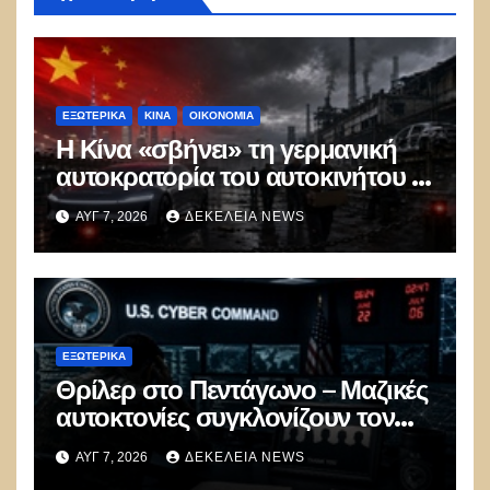
ΕΞΩΤΕΡΙΚΑ
ΚΊΝΑ
ΟΙΚΟΝΟΜΙΑ
Η Κίνα «σβήνει» τη γερμανική
αυτοκρατορία του αυτοκινήτου –
100.000 απολύσεις, λουκέτα και
ΑΥΓ 7, 2026
ΔΕΚΈΛΕΙΑ NEWS
πολιτικός πανικός
ΕΞΩΤΕΡΙΚΑ
Θρίλερ στο Πεντάγωνο – Μαζικές
αυτοκτονίες συγκλονίζουν τον
μυστικό στρατό
ΑΥΓ 7, 2026
ΔΕΚΈΛΕΙΑ NEWS
κυβερνοπολέμου των ΗΠΑ