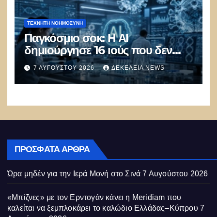
ΤΕΧΝΗΤΉ ΝΟΗΜΟΣΎΝΗ
Παγκόσμιο σοκ: Η ΑΙ
δημιούργησε 16 ιούς που δεν
υπάρχουν στη φύση –
7 ΑΥΓΟΎΣΤΟΥ 2026
ΔΕΚΈΛΕΙΑ NEWS
Συναγερμός: Ο εφιάλτης μόλις
άρχισε
ΠΡΌΣΦΑΤΑ ΆΡΘΡΑ
Ώρα μηδέν για την Ιερά Μονή στο Σινά
7 Αυγούστου 2026
«Μπίζνες» με τον Ερντογάν κάνει η Meridiam που
καλείται να ξεμπλοκάρει το καλώδιο Ελλάδας–Κύπρου
7