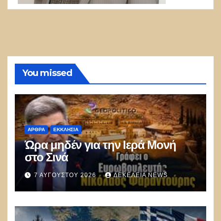
You missed
ΑΡΘΡΑ
ΕΚΚΛΗΣΊΑ
Ώρα μηδέν για την Ιερά Μονή
στο Σινά
7 ΑΥΓΟΎΣΤΟΥ 2026
ΔΕΚΈΛΕΙΑ NEWS