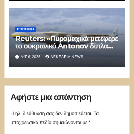
ΕΞΩΤΕΡΙΚΑ
Reuters: «Πυρομαχικά μετέφερε
το ουκρανικό Antonov δίπλα
στο οποίο βρέθηκε το drone στη
ΑΥΓ 6, 2026
ΔΕΚΈΛΕΙΑ NEWS
Λειψία»
Αφήστε μια απάντηση
Η ηλ. διεύθυνση σας δεν δημοσιεύεται.
Τα
υποχρεωτικά πεδία σημειώνονται με
*