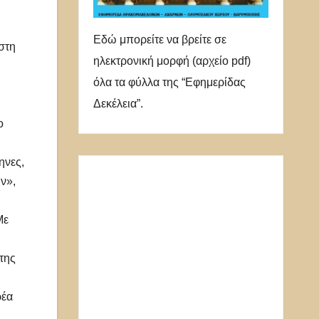
Εδώ μπορείτε να βρείτε σε
στη
ηλεκτρονική μορφή (αρχείο pdf)
όλα τα φύλλα της “Εφημερίδας
Δεκέλεια”.
ο
ηνες,
ην»,
Με
της
ρέα