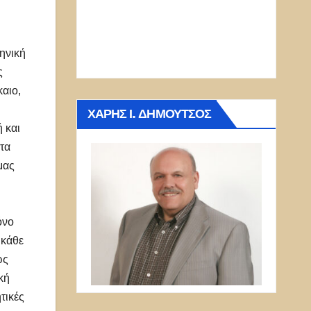
ηνική
ς
καιο,
ΧΆΡΗΣ Ι. ΔΗΜΟΎΤΣΟΣ
ή και
στα
μας
όνο
 κάθε
ως
κή
τικές