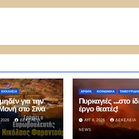
ΕΚΚΛΗΣΊΑ
ΑΡΘΡΑ
ΚΟΙΝΩΝΙΚΑ
ΤΑΜΟΥΡΊΔΗ
μηδέν για την
Πυρκαγιές …στο ίδ
 Μονή στο Σινά
έργο θεατές!
, 2026
ΔΕΚΈΛΕΙΑ
ΑΥΓ 6, 2026
ΔΕΚΈΛΕΙΑ
NEWS