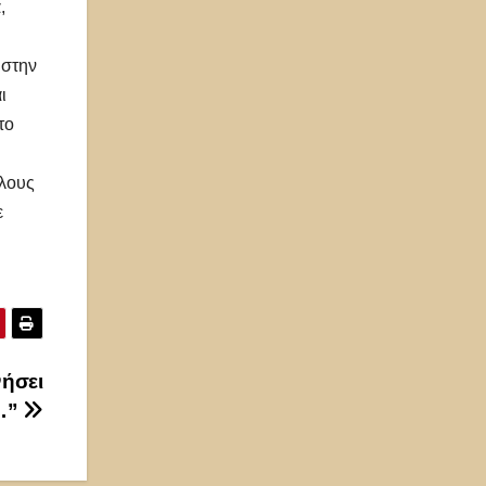
,
 στην
ι
το
ίλους
ε
ήσει
ν…”