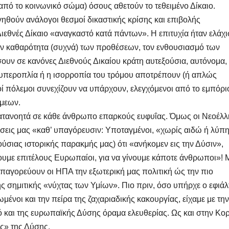
πό το κοινωνικό σώμα) όσους αθετούν το τεθειμένο Δίκαιο.
ηθούν ανάλογοι θεσμοί δικαστικής κρίσης και επιβολής
ιεθνές Δίκαιο «αναγκαστό κατά πάντων». Η επιτυχία ήταν ελάχι
ην καθαρότητα (συχνά) των προθέσεων, τον ενθουσιασμό των
ουν σε κανόνες Διεθνούς Δικαίου κράτη αυτεξούσια, αυτόνομα,
 υπεροπλία ή η ισορροπία του τρόμου αποτρέπουν (ή απλώς
ί πόλεμοι συνεχίζουν να υπάρχουν, ελεγχόμενοι από το εμπόρι
άμεων.
κατανοητά σε κάθε άνθρωπο επαρκούς ευφυΐας. Όμως οι Νεοέλλ
σχέσεις μας «καθ’ υπαγόρευσιν: Υποταγμένοι, «χωρίς αιδώ ή λύπ
σιας ιστορικής παρακμής μας) ότι «ανήκομεν εις την Δύσιν»,
ουμε επιτέλους Ευρωπαίοι, για να γίνουμε κάποτε άνθρωποι»! 
υπαγορεύουν οι ΗΠΑ την εξωτερική μας πολιτική ώς την πιο
ς σημιτικής «νύχτας των Υμίων». Πιο πριν, όσο υπήρχε ο εφιάλ
μένοι και την πείρα της ζαχαριαδικής κακουργίας, είχαμε με την
ό και της ευρωπαϊκής Δύσης όραμα ελευθερίας. Ως και στην Κο
ες» της Δύσης.