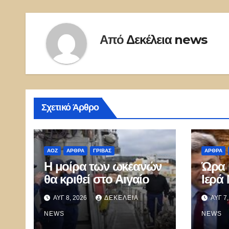
Από
Δεκέλεια news
Σχετικό Άρθρο
ΑΟΖ
ΑΡΘΡΑ
ΓΡΊΒΑΣ
ΑΡΘΡΑ
Η μοίρα των ωκεανών
Ώρα 
θα κριθεί στο Αιγαίο
Ιερά
ΑΥΓ 8, 2026
ΔΕΚΈΛΕΙΑ
ΑΥΓ 7
NEWS
NEWS