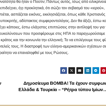
υνατότητα θα ήταν ο Πούτιν; Πάντως αυτός, ίσως από ειλικρίνεια
επιδείχνει, όχι προκλητικά, ότι σώζει τον σεβασμό του «ιερού»,
ιέται, ασπάζεται εικόνες, εκκλησιάζεται, όπως κάθε Χριστιανός
ς υποκριτής, αδίστακτος συμφεροντολόγος. Δεν θα άξιζε, έστω κα
ει κάποιες, έστω ελάχιστες επιπτώσεις στην αντίληψή του για 
ν διευκολύνσεων που προσφέρουμε στις ΗΠΑ το παραχωρούσαμε
κράτος και την κοινωνία την ελληνική; Το να επιλέγουμε τους φ
ποτελείς τους. Η διαστροφή των ελληνο-αμερικανικών σχέσεων σ
αραίτητο να επαναληφθεί με τους Ρώσους.
ν
Δημοσίευμα ΒΟΜΒΑ! Τα έχουν συμφων
Ελλάδα & Τουρκία – “Ρήτρα τύπου Ιμίω