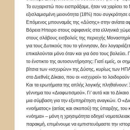
Το ευχαριστώ που εισπράξαμε, ήταν να χαρίσει το
εξισλαμισμένη μειονότητα (18%) που συγκρότησε α
Επόμενος μπουναμάς της «Δύσης» στην ανίατα αφ
Βόρεια Ηπειρο στους οψιφανείς στα ελληνικά χώματ
στους σλάβους εισβολείς της περιοχής Μοναστηρίο
για τους Δυτικούς που το γέννησαν, δεν λογαριάζε
επικαλούνται μόνο όταν και για όσο τους βολεύει. Γ
το ένστικτο της αυτοσυντήρησης: Γιατί εμείς, οι 
βίτσια των «ισχυρών» της Δύσης, κυρίως των ΗΠΑ 
στο Διεθνές Δίκαιο, που οι «ισχυροί» το λοιδορού
Και τα ερωτήματα της απλής λογικής πληθαίνουν: Ξ
γέννημα του «Διαφωτισμού». Γι’ αυτό και το Δίκαι
μια σύμβαση για την εξυπηρέτηση αναγκών. Ο «Δι
«νοήματος» (αιτίας και σκοπού) της ύπαρξης, του 
«νόημα» – μόνη η χρησιμότητα οδηγεί νομοτελειακά
παρακμή, επιμένουμε να εμπιστευόμαστε την ιστορ