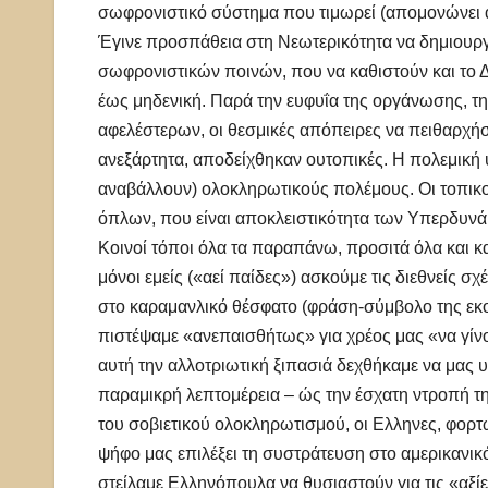
σωφρονιστικό σύστημα που τιμωρεί (απομονώνει α
Έγινε προσπάθεια στη Νεωτερικότητα να δημιουργ
σωφρονιστικών ποινών, που να καθιστούν και το Δ
έως μηδενική. Παρά την ευφυΐα της οργάνωσης, τ
αφελέστερων, οι θεσμικές απόπειρες να πειθαρχήσ
ανεξάρτητα, αποδείχθηκαν ουτοπικές. Η πολεμική
αναβάλλουν) ολοκληρωτικούς πολέμους. Οι τοπικο
όπλων, που είναι αποκλειστικότητα των Υπερδυν
Κοινοί τόποι όλα τα παραπάνω, προσιτά όλα και 
μόνοι εμείς («αεί παίδες») ασκούμε τις διεθνείς 
στο καραμανλικό θέσφατο (φράση-σύμβολο της εκού
πιστέψαμε «ανεπαισθήτως» για χρέος μας «να γίν
αυτή την αλλοτριωτική ξιπασιά δεχθήκαμε να μας 
παραμικρή λεπτομέρεια – ώς την έσχατη ντροπή τη
του σοβιετικού ολοκληρωτισμού, οι Ελληνες, φορτω
ψήφο μας επιλέξει τη συστράτευση στο αμερικανικ
στείλαμε Ελληνόπουλα να θυσιαστούν για τις «αξί