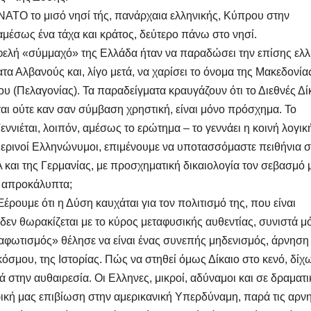
 ΝΑΤΟ το μισό νησί τής, πανάρχαια ελληνικής, Κύπρου στην
μέσως ένα τάχα και κράτος, δεύτερο πάνω στο νησί.
ελή «σύμμαχό» της Ελλάδα ήταν να παραδώσει την επίσης ελλ
α Αλβανούς και, λίγο μετά, να χαρίσει το όνομα της Μακεδονία
υ (Πελαγονίας). Τα παραδείγματα κραυγάζουν ότι το Διεθνές Δί
ται ούτε καν σαν σύμβαση χρηστική, είναι μόνο πρόσχημα. Το
εννιέται, λοιπόν, αμέσως το ερώτημα – το γεννάει η κοινή λογικ
σημερινοί Ελληνώνυμοι, επιμένουμε να υποτασσόμαστε πειθήνια 
και της Γερμανίας, με προσχηματική δικαιολογία τον σεβασμό 
ν απροκάλυπτα;
έρουμε ότι η Δύση καυχάται για τον πολιτισμό της, που είναι
ο δεν θωρακίζεται με το κύρος μεταφυσικής αυθεντίας, συνιστά μ
αφωτισμός» θέλησε να είναι ένας συνεπής μηδενισμός, άρνηση
κόσμου, της Ιστορίας. Πώς να στηθεί όμως Δίκαιο στο κενό, δίχ
 στην αυθαιρεσία. Οι Ελληνες, μικροί, αδύναμοι και σε δραματι
ική μας επιβίωση στην αμερικανική Υπερδύναμη, παρά τις αρνη