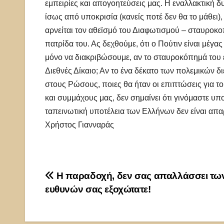
εμπειρίες και απογοητεύσεις μας. Η εναλλακτική δ
ίσως από υποκρισία (κανείς ποτέ δεν θα το μάθει), 
αρνείται τον αθεϊσμό του Διαφωτισμού – σταυροκοπ
πατρίδα του. Ας δεχθούμε, ότι ο Πούτιν είναι μέγα
μόνο να διακριβώσουμε, αν το σταυροκόπημά του έχ
Διεθνές Δίκαιο; Αν το ένα δέκατο των πολεμικώ
στους Ρώσους, ποιες θα ήταν οι επιπτώσεις για το 
και συμμάχους μας, δεν σημαίνει ότι γινόμαστε υ
ταπεινωτική υποτέλεια των Ελλήνων δεν είναι απ
Χρήστος Γιανναράς
Πλοήγηση
Η παραδοχή, δεν σας απαλλάσσει τω
ευθυνών σας εξοχώτατε!
άρθρων