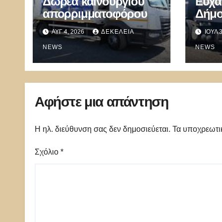
Δωρεά καινούργιου
Ευχα
απορριμματοφόρου
Δήμο
τον 
ΑΥΓ 4, 2026
ΔΕΚΈΛΕΙΑ
ΙΟΎΛ 
δωρε
NEWS
NEWS
Αφήστε μια απάντηση
Η ηλ. διεύθυνση σας δεν δημοσιεύεται.
Τα υποχρεωτι
Σχόλιο
*