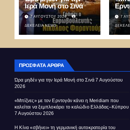
Ιερά Μονή στο Σινά
Ερντ
Mer
7 ΑΥΓΟΎΣΤΟΥ 2026
7 ΑΥ
καλεί
ΔΕΚΈΛΕΙΑ NEWS
ξεμπ
ΔΕΚΈΛΕ
καλώ
Κύπ
ΠΡΌΣΦΑΤΑ ΆΡΘΡΑ
Ώρα μηδέν για την Ιερά Μονή στο Σινά
7 Αυγούστου
2026
«Μπίζνες» με τον Ερντογάν κάνει η Meridiam που
καλείται να ξεμπλοκάρει το καλώδιο Ελλάδας–Κύπρου
7 Αυγούστου 2026
Η Κίνα «σβήνει» τη γερμανική αυτοκρατορία του