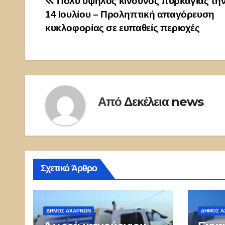
Πλοήγηση
Πολύ υψηλός κίνδυνος πυρκαγιάς την
14 Ιουλίου – Προληπτική απαγόρευση
άρθρων
κυκλοφορίας σε ευπαθείς περιοχές
Από
Δεκέλεια news
Σχετικό Άρθρο
ΔΉΜΟΣ ΑΧΑΡΝΏΝ
ΔΉΜΟΣ Α