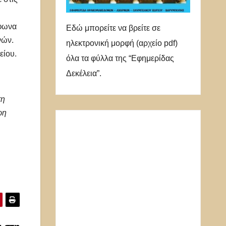
μφωνα
Εδώ μπορείτε να βρείτε σε
νών.
ηλεκτρονική μορφή (αρχείο pdf)
είου.
όλα τα φύλλα της “Εφημερίδας
Δεκέλεια”.
τη
ρη