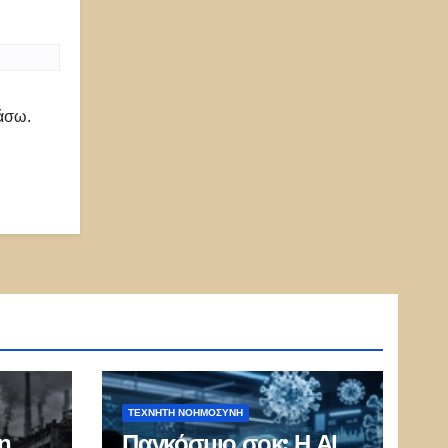
ιάσω.
ΤΕΧΝΗΤΉ ΝΟΗΜΟΣΎΝΗ
η
Παγκόσμιο σοκ: Η ΑΙ