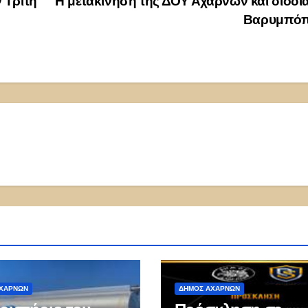
 Τρίτη
Η μετακίνηση της ΔΟΥ Αχαρνών και διόδι
Βαρυμπό
ΧΑΡΝΏΝ
ΔΉΜΟΣ ΑΧΑΡΝΏΝ