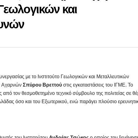
 Γεωλογικών και
ευνών
υνεργασίας με το Ινστιτούτο Γεωλογικών και Μεταλλευτικών
υ Αχαρνών
Σπύρου Βρεττού
στις εγκαταστάσεις του ΙΓΜΕ. Το
ς από τον θεσμοθετημένο τεχνικό σύμβουλο της πολιτείας σε θ
λλάδας όσο και του Εξωτερικού, ενώ παράγει πλούσιο ερευνητι
υντής του Ινστιτούτου
Ανδρέας Τσώκος
ο οποίος τον ξενάγησε