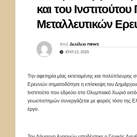
και του Ινστιτούτου
Μεταλλευτικών Ερ
Από
Δεκέλεια news
ΙΟΎΛ 13, 2020
Την αφετηρία μίας εκτεταμένης και πολύπλευρης σ
Ερευνών σηματοδότησε η επίσκεψη του Δημάρχο
Ινστιτούτο που εδρεύει στο Ολυμπιακό Χωριό εκτό
γεωεπιστημών συνεργάζεται με φορείς τόσο της Ε
έργο.
Τον Δήμαρχο Αχαρνών υποδέχτηκε ο Γενικός Διευθ