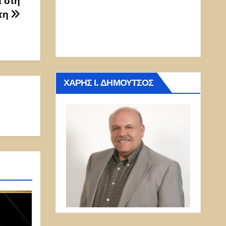
α στη
πη
ΧΆΡΗΣ Ι. ΔΗΜΟΎΤΣΟΣ