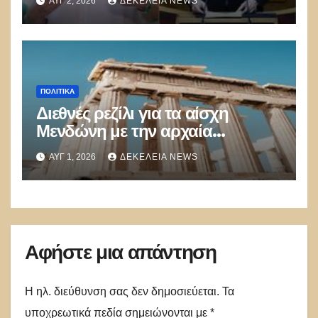
ΑΥΓ 2, 2026
ΔΕΚΈΛΕΙΑ NEWS
Α.Διαμαντοπούλου και
Μ.Χριστοδουλάκης την
διαψεύδουν
ΠΟΛΙΤΙΚΑ
Διεθνές ρεζίλι για τα αίσχη
Μενδώνη με την αρχαία
κληρονομιά
ΑΥΓ 1, 2026
ΔΕΚΈΛΕΙΑ NEWS
Αφήστε μια απάντηση
Η ηλ. διεύθυνση σας δεν δημοσιεύεται.
Τα
υποχρεωτικά πεδία σημειώνονται με
*