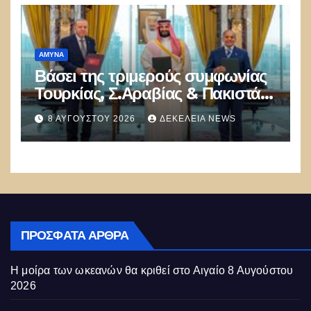
ΑΜΥΝΑ
Βάσει της τριμερούς συμφωνίας
Τουρκίας, Σ.Αραβίας & Πακιστάν
θα πολεμήσουν Ριάντ και
8 ΑΥΓΟΎΣΤΟΥ 2026
ΔΕΚΈΛΕΙΑ NEWS
Ισλαμαμπάντ κατά της Ελλάδας!
ΠΡΌΣΦΑΤΑ ΆΡΘΡΑ
Η μοίρα των ωκεανών θα κριθεί στο Αιγαίο
8 Αυγούστου
2026