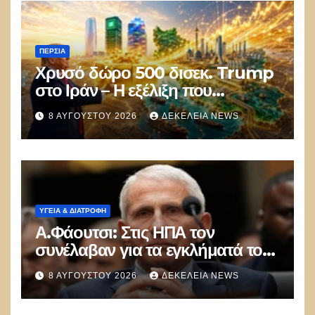
ΠΕΡΣΊΑ
Χρυσό δώρο 500 δισεκ. Trump
στο Ιράν – Η εξέλιξη που
αποδίδει κέρδη μεγαλύτερα από
8 ΑΥΓΟΎΣΤΟΥ 2026
ΔΕΚΈΛΕΙΑ NEWS
τις Apple, Nvidia και Google
ΥΓΕΙΑ & ΔΙΑΤΡΟΦΗ
Α.Φάουτσι: Στις ΗΠΑ τον
συνέλαβαν για τα εγκλήματά του
στην πανδημία – Στην Ελλάδα
8 ΑΥΓΟΎΣΤΟΥ 2026
ΔΕΚΈΛΕΙΑ NEWS
τον έκαναν μέλος της Ακαδημίας
Αθηνών!