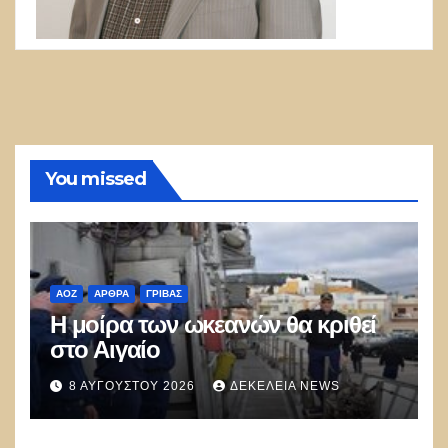
You missed
ΑΟΖ
ΑΡΘΡΑ
ΓΡΊΒΑΣ
Η μοίρα των ωκεανών θα κριθεί
στο Αιγαίο
8 ΑΥΓΟΎΣΤΟΥ 2026
ΔΕΚΈΛΕΙΑ NEWS