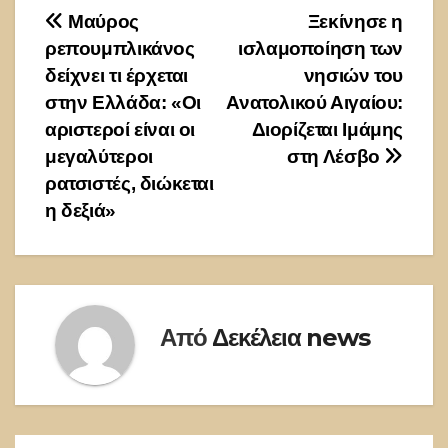
Πλοήγηση
Μαύρος
Ξεκίνησε η
ρεπουμπλικάνος
ισλαμοποίηση των
άρθρων
δείχνει τι έρχεται
νησιών του
στην Ελλάδα: «Οι
Ανατολικού Αιγαίου:
αριστεροί είναι οι
Διορίζεται Ιμάμης
μεγαλύτεροι
στη Λέσβο
ρατσιστές, διώκεται
η δεξιά»
Από
Δεκέλεια news