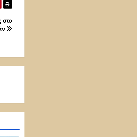
ς στο
άν