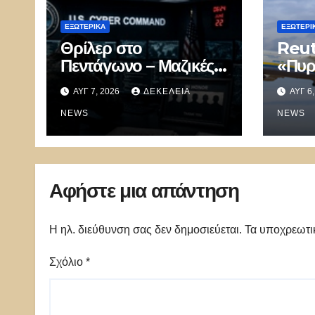
ΕΞΩΤΕΡΙΚΑ
ΕΞΩΤΕΡΙ
Θρίλερ στο
Reut
Πεντάγωνο – Μαζικές
«Πυρ
αυτοκτονίες
μετέ
ΑΥΓ 7, 2026
ΔΕΚΈΛΕΙΑ
ΑΥΓ 6
συγκλονίζουν τον
Anto
μυστικό στρατό
NEWS
οποί
NEWS
κυβερνοπολέμου των
dron
ΗΠΑ
Αφήστε μια απάντηση
Η ηλ. διεύθυνση σας δεν δημοσιεύεται.
Τα υποχρεωτι
Σχόλιο
*