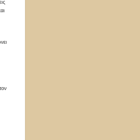
εις
αι
νει
τον