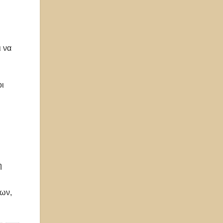
ι να
οι
η
λων,