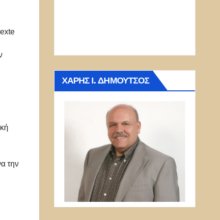
Bexte
ν
ΧΆΡΗΣ Ι. ΔΗΜΟΎΤΣΟΣ
ική
να την