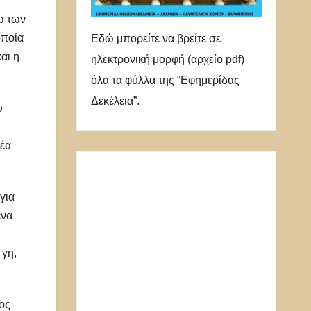
ω των
οποία
Εδώ μπορείτε να βρείτε σε
αι η
ηλεκτρονική μορφή (αρχείο pdf)
όλα τα φύλλα της “Εφημερίδας
Δεκέλεια”.
υ
Νέα
για
ένα
 γη,
ος