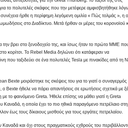
λές αντιξοότητες για την Greta Thunberg. Το ταξίδι της στις
για το πολυτελές σκάφος που την μετέφερε αμφισβητήθηκε λόγ
συνέχεια ήρθε η περίφημη λεγόμενη ομιλία « Πώς τολμάς », η 
ωμωδήσεις στο Διαδίκτυο. Μετά ήρθαν οι μέρες του κορονοϊού κ
 την βρει στο ξενοδοχείο της, και ίσως ήταν το πρώτο ΜΜΕ πο
ο κορίτσι. Το Rebel Media δηλώνει ότι κατάφεραν να
η που ταξιδεύει σε ένα πολυτελές Tesla με πινακίδες από τη 
an Bexte μοιράστηκε τις σκέψεις του για το γιατί ο συναγερμός 
 ο Bexte ήθελε να πάρει απαντήσεις σε ερωτήσεις σχετικά με ξ
ε το φαινόμενο Greta. Ήθελε επίσης να μάθει γιατί η Greta
υ Καναδά, η οποία έχει το πιο ηθικά παραγόμενο πετρέλαιο στη
λλον έως τους δίκαιους μισθούς για τους εργάτες πετρελαίου.
ον Καναδά και όχι στους πραγματικούς εχθρούς του περιβάλλοντ