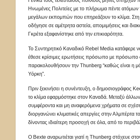
Γενικά τους τελευταίους πολλούς μήνες υπήρχαν πολ
Ηνωμένες Πολιτείες με το πλήρωμα πέντε ατόμων 
μεγάλων εκπομπών που επηρεάζουν το κλίμα. Στη 
οδήγησε σε αμέτρητα αστεία, απομιμήσεις και διακ
Γκρέτα εξαφανίστηκε από την επικιαρότητα.
Το Συντηρητικό Καναδικό Rebel Media κατάφερε να
έθεσε κρίσιμες ερωτήσεις πρόσωπο με πρόσωπο στ
παρακολουθήσουν την Thunberg “καθώς είναι η μόν
Υόρκη”.
Πριν ξεκινήσει η συνέντευξη, ο δημοσιογράφος Kee
το κλίμα εφαρμόστηκε στον Καναδά. Μεταξύ άλλων,
συμφέροντα και μη αναφερόμενα χρήματα σε σχέση μ
διοργανώνει κλιματικές απεργίες στην Αλμπέρτα το
δίνοντας ιδιαίτερη προσοχή σε όλα, από το περιβά
Ο Bexte αναρωτιέται γιατί η Thunberg στόχευε στ