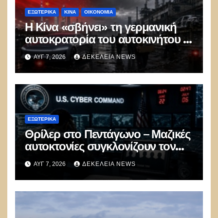
ΕΞΩΤΕΡΙΚΑ
ΚΊΝΑ
ΟΙΚΟΝΟΜΙΑ
Η Κίνα «σβήνει» τη γερμανική
αυτοκρατορία του αυτοκινήτου –
100.000 απολύσεις, λουκέτα και
ΑΥΓ 7, 2026
ΔΕΚΈΛΕΙΑ NEWS
πολιτικός πανικός
ΕΞΩΤΕΡΙΚΑ
Θρίλερ στο Πεντάγωνο – Μαζικές
αυτοκτονίες συγκλονίζουν τον
μυστικό στρατό
ΑΥΓ 7, 2026
ΔΕΚΈΛΕΙΑ NEWS
κυβερνοπολέμου των ΗΠΑ