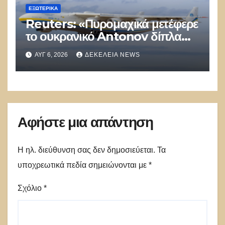
ΕΞΩΤΕΡΙΚΑ
Reuters: «Πυρομαχικά μετέφερε
το ουκρανικό Antonov δίπλα
στο οποίο βρέθηκε το drone στη
ΑΥΓ 6, 2026
ΔΕΚΈΛΕΙΑ NEWS
Λειψία»
Αφήστε μια απάντηση
Η ηλ. διεύθυνση σας δεν δημοσιεύεται.
Τα
υποχρεωτικά πεδία σημειώνονται με
*
Σχόλιο
*