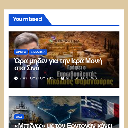
You missed
ΑΡΘΡΑ
ΕΚΚΛΗΣΊΑ
Ώρα μηδέν για την Ιερά Μονή
στο Σινά
7 ΑΥΓΟΎΣΤΟΥ 2026
ΔΕΚΈΛΕΙΑ NEWS
ΑΟΖ
«Μπίζνες» με τον Ερντογάν κάνει