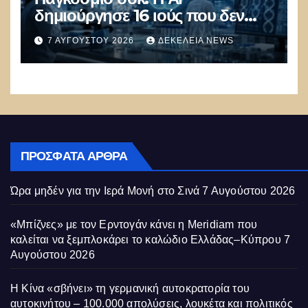
δημιούργησε 16 ιούς που δεν
υπάρχουν στη φύση –
7 ΑΥΓΟΎΣΤΟΥ 2026
ΔΕΚΈΛΕΙΑ NEWS
Συναγερμός: Ο εφιάλτης μόλις
άρχισε
ΠΡΌΣΦΑΤΑ ΆΡΘΡΑ
Ώρα μηδέν για την Ιερά Μονή στο Σινά
7 Αυγούστου 2026
«Μπίζνες» με τον Ερντογάν κάνει η Meridiam που
καλείται να ξεμπλοκάρει το καλώδιο Ελλάδας–Κύπρου
7
Αυγούστου 2026
Η Κίνα «σβήνει» τη γερμανική αυτοκρατορία του
αυτοκινήτου – 100.000 απολύσεις, λουκέτα και πολιτικός