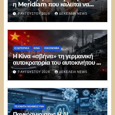
η Meridiam που καλείται να
ξεμπλοκάρει το καλώδιο
7 ΑΥΓΟΎΣΤΟΥ 2026
ΔΕΚΈΛΕΙΑ NEWS
Ελλάδας–Κύπρου
ΕΞΩΤΕΡΙΚΑ
ΚΊΝΑ
ΟΙΚΟΝΟΜΙΑ
Η Κίνα «σβήνει» τη γερμανική
αυτοκρατορία του αυτοκινήτου –
100.000 απολύσεις, λουκέτα και
7 ΑΥΓΟΎΣΤΟΥ 2026
ΔΕΚΈΛΕΙΑ NEWS
πολιτικός πανικός
ΤΕΧΝΗΤΉ ΝΟΗΜΟΣΎΝΗ
Παγκόσμιο σοκ: Η ΑΙ