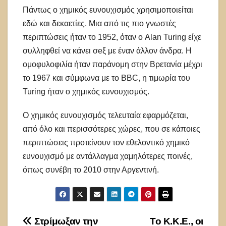
Πάντως ο χημικός ευνουχισμός χρησιμοποιείται
εδώ και δεκαετίες. Μια από τις πιο γνωστές
περιπτώσεις ήταν το 1952, όταν ο Alan Turing είχε
συλληφθεί να κάνει σeξ με έναν άλλον άνδρα. Η
ομοφυλοφιλία ήταν παράνομη στην Βρετανία μέχρι
το 1967 και σύμφωνα με το BBC, η τιμωρία του
Turing ήταν ο χημικός ευνουχισμός.
Ο χημικός ευνουχισμός τελευταία εφαρμόζεται,
από όλο και περισσότερες χώρες, που σε κάποιες
περιπτώσεις προτείνουν τον εθελοντικό χημικό
ευνουχισμό με αντάλλαγμα χαμηλότερες ποινές,
όπως συνέβη το 2010 στην Αργεντινή.
Πλοήγηση
Στρίμωξαν την
Το Κ.Κ.Ε., οι