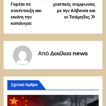
Γκρέτα σε
μυστικές συμφωνίες
άρθρων
συνέντευξη και
με την Αλβανία και
εκείνη την
οι Τσάμηδες
κοπάνησε
Από
Δεκέλεια news
Σχετικό Άρθρο