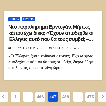
ΕΘΝΙΚΑ
ΤΟΥΡΚΊΑ
Νέο παραλήρημα Ερντογάν. Μήπως
κάπου έχει δίκιο; «Έχουν αποδεχθεί οι
Έλληνες αυτό που θα τους συμβεί; –
Ανίκανοι οι ηγέτες τους»!
30 ΑΥΓΟΎΣΤΟΥ 2020
ΔΕΚΈΛΕΙΑ NEWS
«Οι Έλληνες έχουν ανίκανους ηγέτες. Έχουν όμως
αποδεχθεί αυτό που θα τους συμβεί;», διερωτήθηκε
απειλώντας πριν από λίγη ώρα ο…
Σελιδοποίηση
1
…
466
467
468
…
475