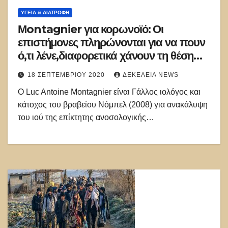
ΥΓΕΙΑ & ΔΙΑΤΡΟΦΗ
Μontagnier για κορωνοϊό: Οι
επιστήμονες πληρώνονται για να πουν
ό,τι λένε,διαφορετικά χάνουν τη θέση
τους!Φοβούνται ότι θα χάσουν την
18 ΣΕΠΤΕΜΒΡΊΟΥ 2020
ΔΕΚΈΛΕΙΑ NEWS
καριέρα τους αν αποκαλύψουν την
Ο Luc Antoine Montagnier είναι Γάλλος ιολόγος και
αλήθεια!
κάτοχος του βραβείου Νόμπελ (2008) για ανακάλυψη
του ιού της επίκτητης ανοσολογικής…