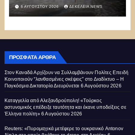
να ρίχνουν 5 τόνους νερού με 8
6 ΑΥΓΟΎΣΤΟΥ 2026
ΔΕΚΈΛΕΙΑ NEWS
μποφόρ
ΠΡΌΣΦΑΤΑ ΆΡΘΡΑ
Στον Καναδά Αρχίζουν να Συλλαμβάνουν Πολίτες Επειδή
Κοινοποιούν “λανθασμένες σκέψεις” στο Διαδίκτυο – Η
Παγκόσμια Δικτατορία Διευρύνεται
6 Αυγούστου 2026
Καταγγελία από Αλεξανδρούπολη! «Τούρκος
αστυνομικός επέδειξε ταυτότητα και έκανε υποδείξεις σε
Έλληνα πολίτη»
6 Αυγούστου 2026
Reuters: «Πυρομαχικά μετέφερε το ουκρανικό Antonov