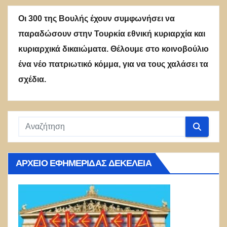
άρθρων
Οι 300 της Βουλής έχουν συμφωνήσει να
παραδώσουν στην Τουρκία εθνική κυριαρχία και
κυριαρχικά δικαιώματα. Θέλουμε στο κοινοβούλιο
ένα νέο πατριωτικό κόμμα, για να τους χαλάσει τα
σχέδια.
ΑΡΧΕΊΟ ΕΦΗΜΕΡΊΔΑΣ ΔΕΚΈΛΕΙΑ