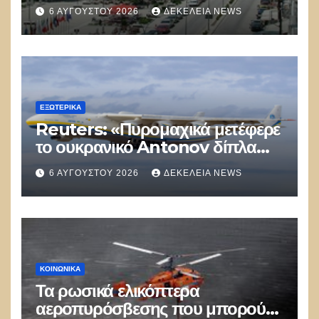
αστυνομικός επέδειξε ταυτότητα
6 ΑΥΓΟΎΣΤΟΥ 2026
ΔΕΚΈΛΕΙΑ NEWS
και έκανε υποδείξεις σε Έλληνα
πολίτη»
ΕΞΩΤΕΡΙΚΑ
Reuters: «Πυρομαχικά μετέφερε
το ουκρανικό Antonov δίπλα
στο οποίο βρέθηκε το drone στη
6 ΑΥΓΟΎΣΤΟΥ 2026
ΔΕΚΈΛΕΙΑ NEWS
Λειψία»
ΚΟΙΝΩΝΙΚΑ
Τα ρωσικά ελικόπτερα
αεροπυρόσβεσης που μπορούν